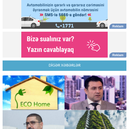
DİGƏR XƏBƏRLƏR