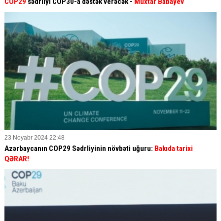
COP29
sədrliyi COP30-a dəstək verəcək -
Muxtar Babayev
23 Noyabr 2024 22:48
Azərbaycanın COP29 Sədrliyinin növbəti uğuru:
Bakıda tarixi
QƏRAR!