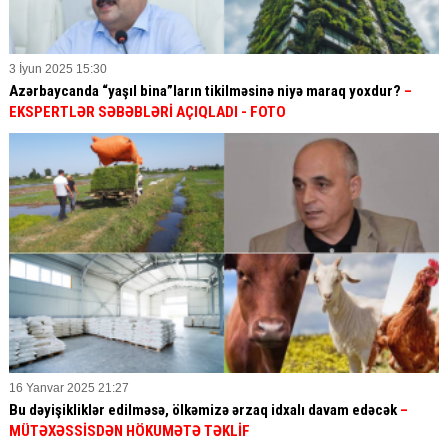
3 İyun 2025 15:30
Azərbaycanda “yaşıl bina”ların tikilməsinə niyə maraq yoxdur?
–
EKSPERTLƏR SƏBƏBLƏRİ AÇIQLADI - FOTO
16 Yanvar 2025 21:27
Bu dəyişikliklər edilməsə, ölkəmizə ərzaq idxalı davam edəcək
–
MÜTƏXƏSSİSDƏN HÖKUMƏTƏ TƏKLİF