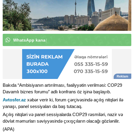
W
h
a
t
s
A
p
p
k
a
n
a
l
ı
m
ı
z
a
a
b
u
n
ə
o
l
u
n
|
Bakıda “Ambisiyanın artırılması, fəaliyyətin verilməsi: COP29
Davamlı biznes forumu” adlı konfrans öz işinə başlayıb.
Avtosfer.az
xəbər verir ki, forum çərçivəsində açılış nitqləri ilə
yanaşı, panel sessiyaları da baş tutacaq.
Açılış nitqləri və panel sessiyalarda COP29 rəsmiləri, nazir və
dövlət məmurları səviyyəsində çıxışçıların olacağı gözlənilir.
(APA)