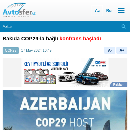
Az
Ru
Bakıda COP29-la bağlı
konfrans başladı
A-
A+
COP29
17 May 2024 10:49