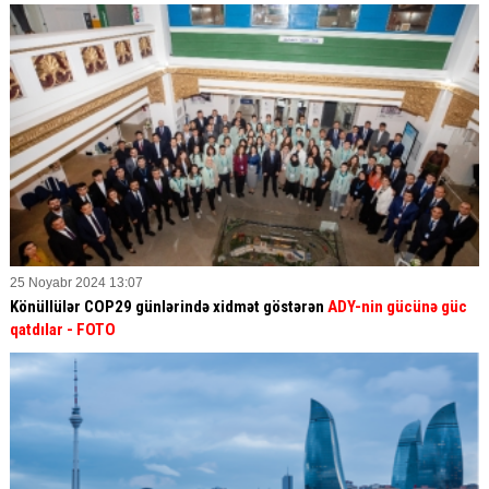
25 Noyabr 2024 13:07
Könüllülər COP29 günlərində xidmət göstərən
ADY-nin gücünə güc
qatdılar
- FOTO