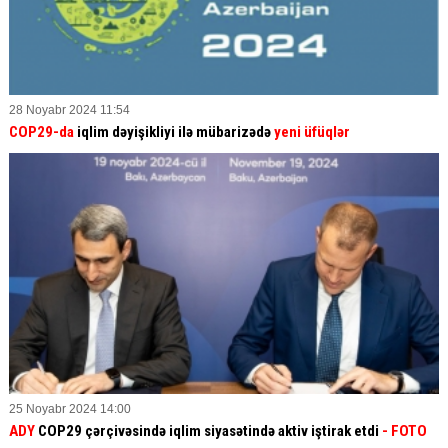
28 Noyabr 2024 11:54
COP29-da
iqlim dəyişikliyi ilə mübarizədə
yeni üfüqlər
25 Noyabr 2024 14:00
ADY
COP29 çərçivəsində iqlim siyasətində aktiv iştirak etdi
- FOTO