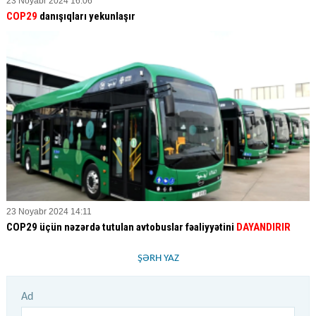
23 Noyabr 2024 16:06
COP29
danışıqları yekunlaşır
23 Noyabr 2024 14:11
COP29 üçün nəzərdə tutulan avtobuslar fəaliyyətini
DAYANDIRIR
ŞƏRH YAZ
Ad