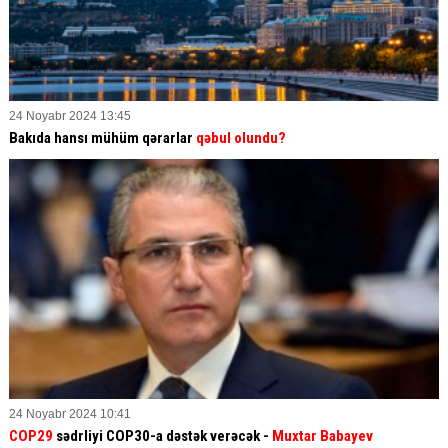
24 Noyabr 2024 13:45
Bakıda hansı mühüm qərarlar
qəbul olundu?
24 Noyabr 2024 10:41
COP29
sədrliyi COP30-a dəstək verəcək -
Muxtar Babayev