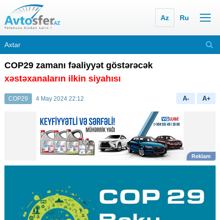
Az
Ru
COP29 zamanı fəaliyyət göstərəcək
xəstəxanaların ilkin siyahısı
A-
A+
COP29
4 May 2024 22:12