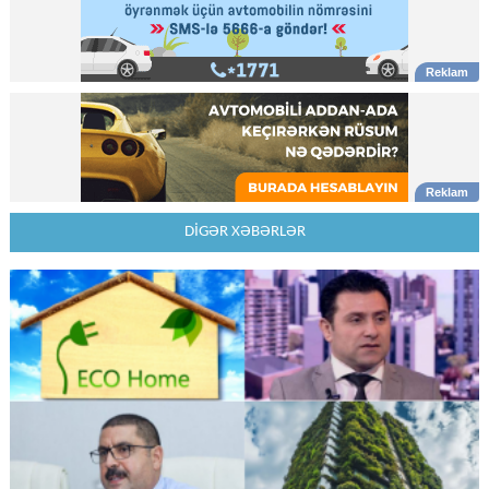
DİGƏR XƏBƏRLƏR