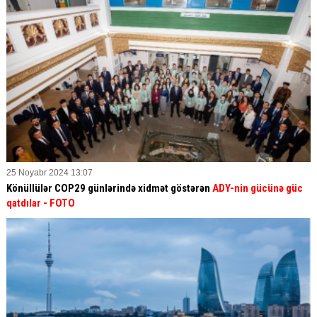
25 Noyabr 2024 13:07
Könüllülər COP29 günlərində xidmət göstərən
ADY-nin gücünə güc
qatdılar
- FOTO