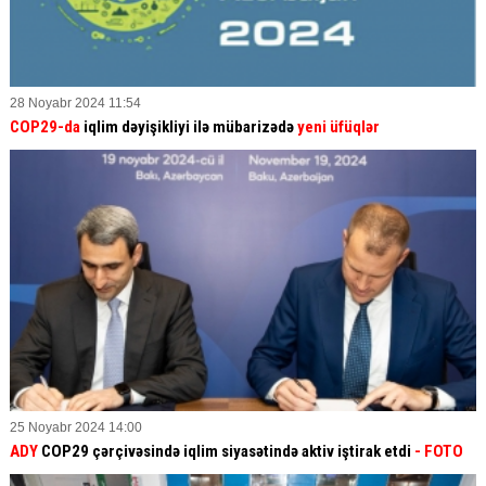
28 Noyabr 2024 11:54
COP29-da
iqlim dəyişikliyi ilə mübarizədə
yeni üfüqlər
25 Noyabr 2024 14:00
ADY
COP29 çərçivəsində iqlim siyasətində aktiv iştirak etdi
- FOTO