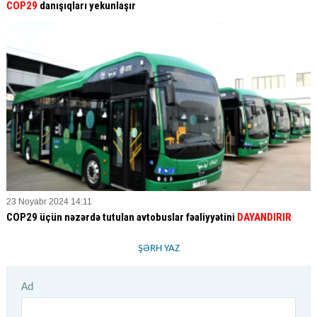
COP29
danışıqları yekunlaşır
23 Noyabr 2024 14:11
COP29 üçün nəzərdə tutulan avtobuslar fəaliyyətini
DAYANDIRIR
ŞƏRH YAZ
Ad