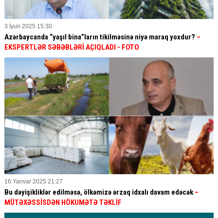
3 İyun 2025 15:30
Azərbaycanda “yaşıl bina”ların tikilməsinə niyə maraq yoxdur?
–
EKSPERTLƏR SƏBƏBLƏRİ AÇIQLADI - FOTO
16 Yanvar 2025 21:27
Bu dəyişikliklər edilməsə, ölkəmizə ərzaq idxalı davam edəcək
–
MÜTƏXƏSSİSDƏN HÖKUMƏTƏ TƏKLİF