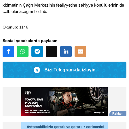
xidmətinin Çağrı Mərkəzinin fəaliyyətinə səhiyyə könüllülərinin də
cəlb olunacağını bildirib.
Oxunub
: 1146
Sosial şəbəkələrdə paylaşın
Bizi Telegram-da izləyin