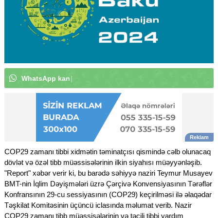
W
h
a
t
s
A
p
p
k
a
n
a
l
ı
m
ı
z
a
a
b
u
n
ə
o
l
u
|
COP29 zamanı tibbi xidmətin təminatçısı qismində cəlb olunacaq
dövlət və özəl tibb müəssisələrinin ilkin siyahısı müəyyənləşib.
"Report" xəbər verir ki, bu barədə səhiyyə naziri Teymur Musayev
BMT-nin İqlim Dəyişmələri üzrə Çərçivə Konvensiyasının Tərəflər
Konfransının 29-cu sessiyasının (COP29) keçirilməsi ilə əlaqədar
Təşkilat Komitəsinin üçüncü iclasında məlumat verib. Nazir
COP29 zamanı tibb müəssisələrinin və təcili tibbi yardım