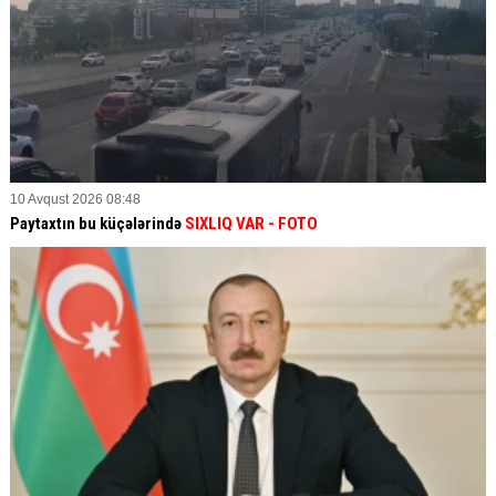
10 Avqust 2026 08:48
Paytaxtın bu küçələrində
SIXLIQ VAR
- FOTO