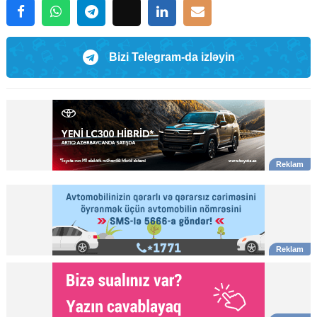
Bizi Telegram-da izləyin