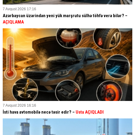
7 Avqust 2026 17:16
Azərbaycan üzərindən yeni yük marşrutu sülhə töhfə verə bilər? –
AÇIQLAMA
7 Avqust 2026 16:16
İsti hava avtomobilə necə təsir edir? –
Usta AÇIQLADI