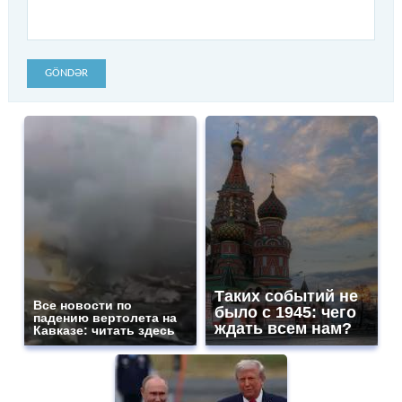
GÖNDƏR
Таких событий не
Все новости по
было с 1945: чего
падению вертолета на
ждать всем нам?
Кавказе: читать здесь