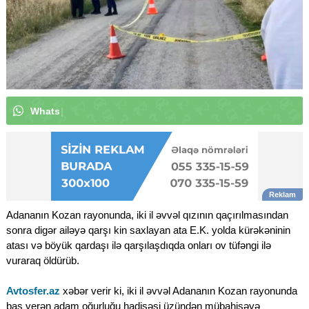
W
h
a
t
s
A
p
p
k
a
n
a
l
ı
m
ı
z
a
a
b
u
n
ə
|
Adananın Kozan rayonunda, iki il əvvəl qızının qaçırılmasından
sonra digər ailəyə qarşı kin saxlayan ata E.K. yolda kürəkəninin
atası və böyük qardaşı ilə qarşılaşdıqda onları ov tüfəngi ilə
vuraraq öldürüb.
Avtosfer.az
xəbər verir ki, iki il əvvəl Adananın Kozan rayonunda
baş verən adam oğurluğu hadisəsi üzündən mübahisəyə