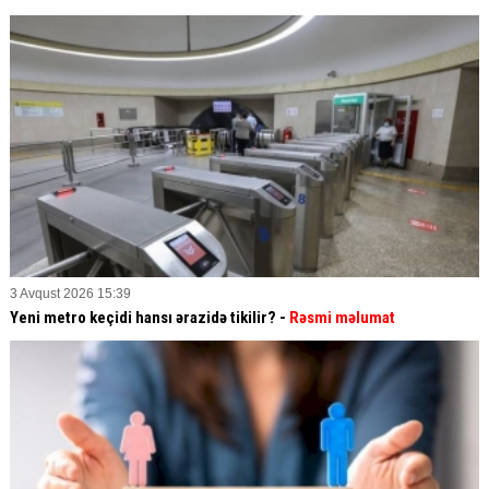
3 Avqust 2026 15:39
Yeni metro keçidi hansı ərazidə tikilir? -
Rəsmi məlumat