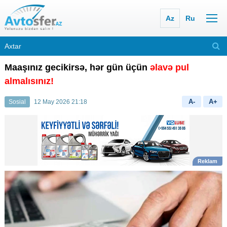
Az
Ru
Maaşınız gecikirsə, hər gün üçün
əlavə pul
almalısınız!
A-
A+
Sosial
12 May 2026 21:18