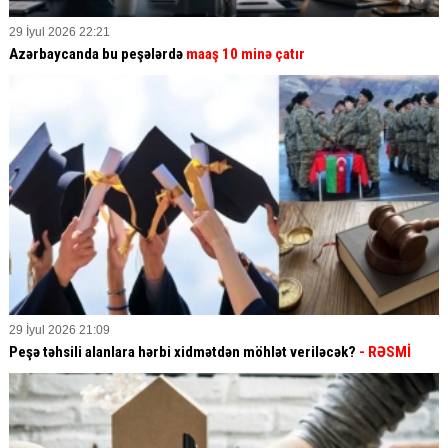
29 İyul 2026 22:21
Azərbaycanda bu peşələrdə
maaş 10 minə çatır
29 İyul 2026 21:09
Peşə təhsili alanlara hərbi xidmətdən möhlət veriləcək?
- RƏSMİ