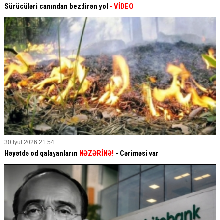
Sürücüləri canından bezdirən yol
- VİDEO
30 İyul 2026 21:54
Həyətdə od qalayanların
NƏZƏRİNƏ!
- Cəriməsi var