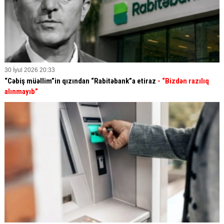
30 İyul 2026 20:33
“Cəbiş müəllim”in qızından “Rabitəbank”a etiraz
- “Bizdən razılıq
alınmayıb”