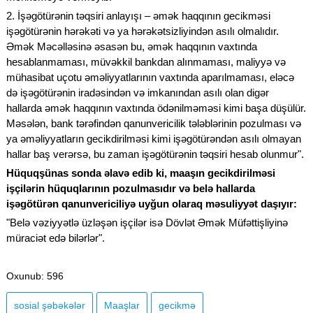
2. İşəgötürənin təqsiri anlayışı – əmək haqqının gecikməsi
işəgötürənin hərəkəti və ya hərəkətsizliyindən asılı olmalıdır.
Əmək Məcəlləsinə əsasən bu, əmək haqqının vaxtında
hesablanmaması, müvəkkil bankdan alınmaması, maliyyə və
mühasibat uçotu əməliyyatlarının vaxtında aparılmaması, eləcə
də işəgötürənin iradəsindən və imkanından asılı olan digər
hallarda əmək haqqının vaxtında ödənilməməsi kimi başa düşülür.
Məsələn, bank tərəfindən qanunvericilik tələblərinin pozulması və
ya əməliyyatların gecikdirilməsi kimi işəgötürəndən asılı olmayan
hallar baş verərsə, bu zaman işəgötürənin təqsiri hesab olunmur".
Hüquqşünas sonda əlavə edib ki, maaşın gecikdirilməsi
işçilərin hüquqlarının pozulmasıdır və belə hallarda
işəgötürən qanunvericiliyə uyğun olaraq məsuliyyət daşıyır:
"Belə vəziyyətlə üzləşən işçilər isə Dövlət Əmək Müfəttişliyinə
müraciət edə bilərlər".
Oxunub
: 596
sosial şəbəkələr
Maaşlar
gecikmə