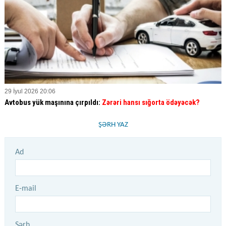
29 İyul 2026 20:06
Avtobus yük maşınına çırpıldı:
Zərəri hansı sığorta ödəyəcək?
ŞƏRH YAZ
Ad
E-mail
Şərh