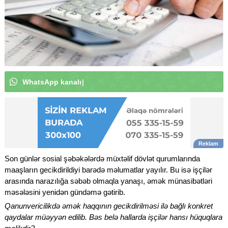
W
h
a
t
s
A
p
p
k
a
n
a
l
ı
m
ı
z
a
a
b
u
n
ə
o
l
u
n
|
Son günlər sosial şəbəkələrdə müxtəlif dövlət qurumlarında
maaşların gecikdirildiyi barədə məlumatlar yayılır. Bu isə işçilər
arasında narazılığa səbəb olmaqla yanaşı, əmək münasibətləri
məsələsini yenidən gündəmə gətirib.
Qanunvericilikdə əmək haqqının gecikdirilməsi ilə bağlı konkret
qaydalar müəyyən edilib. Bəs belə hallarda işçilər hansı hüquqlara