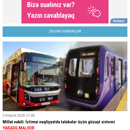
DİGƏR XƏBƏRLƏR
5 Avqust 2026 17:46
Millət vəkili: İctimai nəqliyyatda tələbələr üçün güzəşt sistemi
YARADILMALIDIR