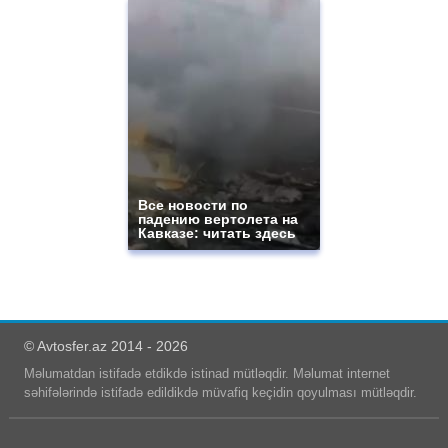
Все новости по
падению вертолета на
Кавказе: читать здесь
© Avtosfer.az 2014 - 2026
Məlumatdan istifadə etdikdə istinad mütləqdir. Məlumat internet
səhifələrində istifadə edildikdə müvafiq keçidin qoyulması mütləqdir.