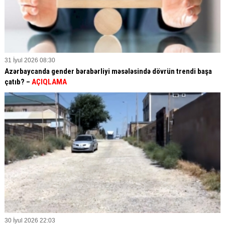
31 İyul 2026 08:30
Azərbaycanda gender bərabərliyi məsələsində dövrün trendi başa
çatıb? –
AÇIQLAMA
30 İyul 2026 22:03