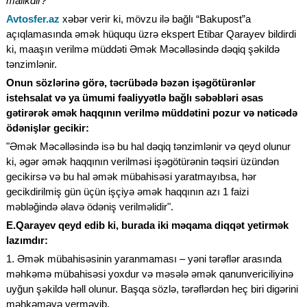
malikdir?
Avtosfer.az
xəbər verir ki, mövzu ilə bağlı “Bakupost”a
açıqlamasında əmək hüququ üzrə ekspert Etibar Qarayev bildirdi
ki, maaşın verilmə müddəti Əmək Məcəlləsində dəqiq şəkildə
tənzimlənir.
Onun sözlərinə görə, təcrübədə bəzən işəgötürənlər
istehsalat və ya ümumi fəaliyyətlə bağlı səbəbləri əsas
gətirərək əmək haqqının verilmə müddətini pozur və nəticədə
ödənişlər gecikir:
"Əmək Məcəlləsində isə bu hal dəqiq tənzimlənir və qeyd olunur
ki, əgər əmək haqqının verilməsi işəgötürənin təqsiri üzündən
gecikirsə və bu hal əmək mübahisəsi yaratmayıbsa, hər
gecikdirilmiş gün üçün işçiyə əmək haqqının azı 1 faizi
məbləğində əlavə ödəniş verilməlidir".
E.Qarayev qeyd edib ki, burada iki məqama diqqət yetirmək
lazımdır:
1. Əmək mübahisəsinin yaranmaması – yəni tərəflər arasında
məhkəmə mübahisəsi yoxdur və məsələ əmək qanunvericiliyinə
uyğun şəkildə həll olunur. Başqa sözlə, tərəflərdən heç biri digərini
məhkəməyə verməyib.