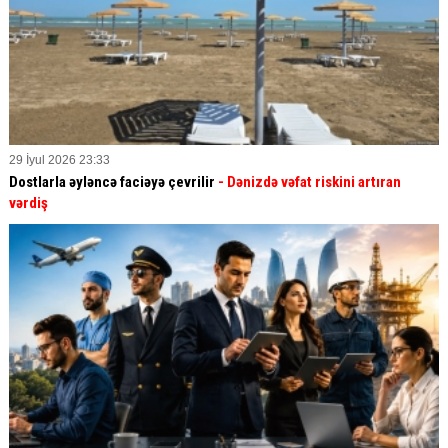
29 İyul 2026 23:33
Dostlarla əyləncə faciəyə çevrilir
- Dənizdə vəfat riskini artıran
vərdiş