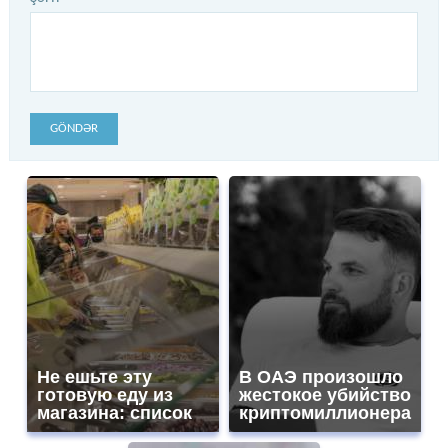
GÖNDƏR
Не ешьте эту
В ОАЭ произошло
готовую еду из
жестокое убийство
магазина: список
криптомиллионера