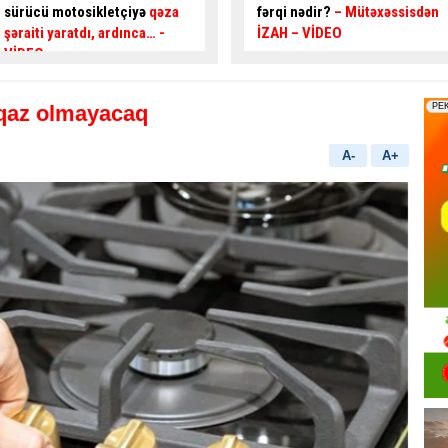
fərqi nədir?
– Mütəxəssisdən
İZAH – VİDEO
qaz olmayacaq
A-
A+