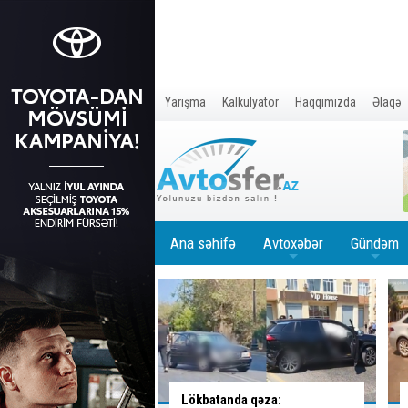
Yarışma
Kalkulyator
Haqqımızda
Əlaqə
Ana səhifə
Avtoxəbər
Gündəm
+
+
nda qəza:
Təhlükəli manevr edən