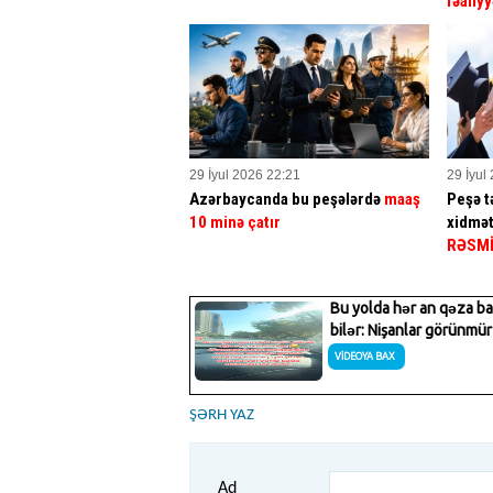
fəaliyy
29 İyul 2026 22:21
29 İyul
Azərbaycanda bu peşələrdə
maaş
Peşə tə
10 minə çatır
xidmət
RƏSM
ŞƏRH YAZ
Ad