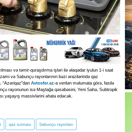
ması və təmir-quraşdırma işləri ilə əlaqədar iyulun 1-i saat
zami və Sabunçu rayonlarının bəzi ərazilərində qaz
q. “Azəriqaz”dan
Avtosfer.az
-a verilən məlumata görə, fasilə
nçu rayonunun isə Maştağa qəsəbəsini, Yeni Sahə, Subtropik
 yaşayış massivlərini əhatə edəcək.
i
qaz sızması
Sabunçu rayonları