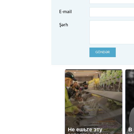
E-mail
Şərh
GÖNDƏR
Не ешьте эту
В