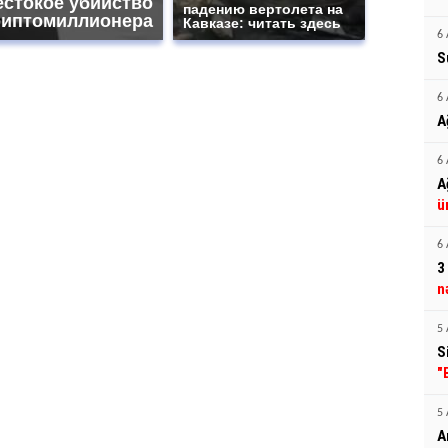
естокое убийство
падению вертолета на
риптомиллионера
Кавказе: читать здесь
6 
S
6 
A
6 
A
ü
6 
3
n
5 
S
"
5 
A