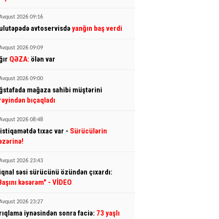
Avqust 2026 09:16
ulutəpədə avtoservisdə
yanğın baş verdi
Avqust 2026 09:09
ğır
QƏZA:
ölən var
Avqust 2026 09:00
ğstafada mağaza sahibi müştərini
rəyindən bıçaqladı
Avqust 2026 08:48
 istiqamətdə tıxac var -
Sürücülərin
əzərinə!
Avqust 2026 23:43
iqnal səsi sürücünü özündən çıxardı:
Başını kəsərəm"
- VİDEO
Avqust 2026 23:27
rıqlama iynəsindən sonra faciə:
73 yaşlı