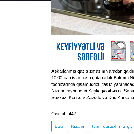
Aşkarlanmış qaz sızmasının aradan qaldırıl
10:00-dan işlər başa çatanadək Bakının Ni
təchizatında qısamüddətli fasilə yaranaca
Nizami rayonunun Keşlə qəsəbəsini, Sabu
Sovxoz, Konserv Zavodu və Daş Karxanası
Oxunub
: 442
Bakı
Nizami
təmir-quraşdırma işlər