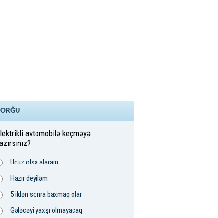
SORĞU
lektrikli avtomobilə keçməyə
azırsınız?
Ucuz olsa alaram
Hazır deyiləm
5 ildən sonra baxmaq olar
Gələcəyi yaxşı olmayacaq