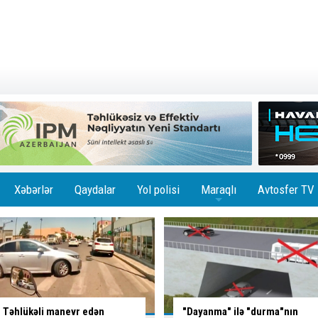
Xəbərlər
Qaydalar
Yol polisi
Maraqlı
Avtosfer TV
+
"Dayanma" ilə "durma"nın
Ağır
QƏZA:
ölən var