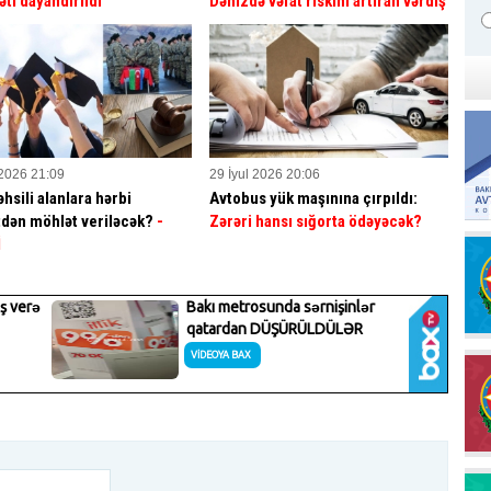
əti dayandırıldı
Dənizdə vəfat riskini artıran vərdiş
 2026 21:09
29 İyul 2026 20:06
hsili alanlara hərbi
Avtobus yük maşınına çırpıldı:
dən möhlət veriləcək?
-
Zərəri hansı sığorta ödəyəcək?
İ