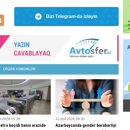
Bizi Telegram-da izləyin
DİGƏR XƏBƏRLƏR
t 2026 15:39
31 İyul 2026 08:30
etro keçidi hansı ərazidə
Azərbaycanda gender bərabərliyi