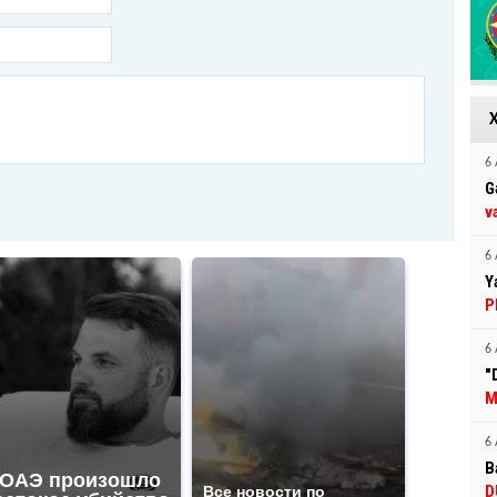
6 
G
v
6 
Y
P
6 
"
M
6 
B
 ОАЭ произошло
D
Все новости по