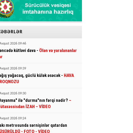
XƏBƏRLƏR
Avqust 2026 09:46
əncədə kütləvi dava -
Ölən və yaralananlar
ar
Avqust 2026 09:39
ağış yağacaq, güclü külək əsəcək -
HAVA
ROQNOZU
Avqust 2026 09:30
Dayanma" ilə "durma"nın fərqi nədir?
–
ütəxəssisdən İZAH – VİDEO
Avqust 2026 09:24
akı metrosunda sərnişinlər qatardan
ÜŞÜRÜLDÜ - FOTO - VİDEO