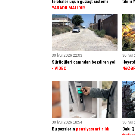
tələbələr üçün güzəşt sistemi
tikilir
YARADILMALIDIR
30 İyul 2026 22:03
30 İyul
Sürücüləri canından bezdirən yol
Həyətd
- VİDEO
NƏZƏR
30 İyul 2026 18:54
30 İyul
Bu şəxslərin
pensiyası artırıldı
Bakı Q