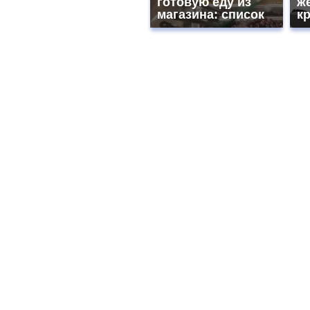
готовую еду из
ж
магазина: список
к