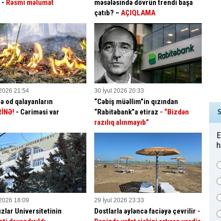
? -
Rəsmi məlumat
məsələsində dövrün trendi başa
çatıb? –
AÇIQLAMA
 2026 21:54
30 İyul 2026 20:33
ə od qalayanların
“Cəbiş müəllim”in qızından
İNƏ!
- Cəriməsi var
“Rabitəbank”a etiraz
- “Bizdən
razılıq alınmayıb”
E
h
 2026 18:09
29 İyul 2026 23:33
ızlar Universitetinin
Dostlarla əyləncə faciəyə çevrilir
-