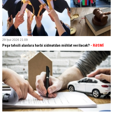
29 İyul 2026 21:09
Peşə təhsili alanlara hərbi xidmətdən möhlət veriləcək?
- RƏSMİ