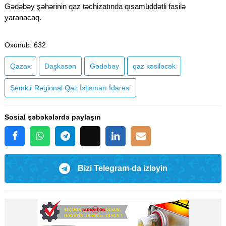
Gədəbəy şəhərinin qaz təchizatında qısamüddətli fasilə
yaranacaq.
Oxunub
: 632
Qazax
Daşkəsən
Gədəbəy
qaz kəsiləcək
Şəmkir Regional Qaz İstismarı İdarəsi
Sosial şəbəkələrdə paylaşın
Bizi Telegram-da izləyin