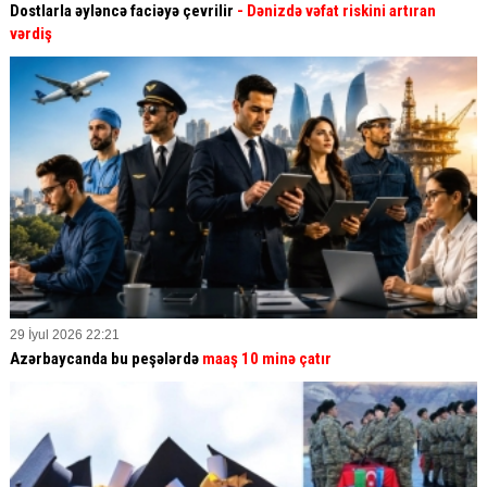
Dostlarla əyləncə faciəyə çevrilir
- Dənizdə vəfat riskini artıran
vərdiş
29 İyul 2026 22:21
Azərbaycanda bu peşələrdə
maaş 10 minə çatır