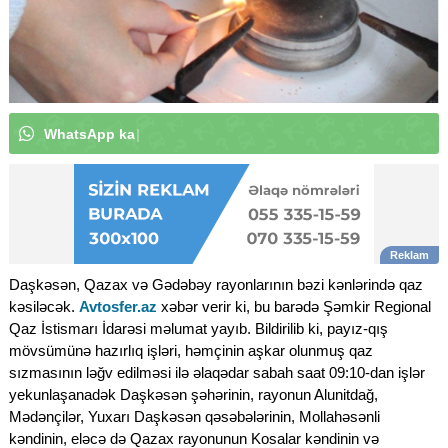
W
h
a
t
s
A
p
p
k
a
n
a
l
ı
m
ı
z
a
a
b
u
n
ə
o
l
u
n
|
Daşkəsən, Qazax və Gədəbəy rayonlarının bəzi kənlərində qaz
kəsiləcək.
Avtosfer.az
xəbər verir ki, bu barədə Şəmkir Regional
Qaz İstismarı İdarəsi məlumat yayıb. Bildirilib ki, payız-qış
mövsümünə hazırlıq işləri, həmçinin aşkar olunmuş qaz
sızmasının ləğv edilməsi ilə əlaqədar sabah saat 09:10-dan işlər
yekunlaşanadək Daşkəsən şəhərinin, rayonun Alunitdağ,
Mədənçilər, Yuxarı Daşkəsən qəsəbələrinin, Mollahəsənli
kəndinin, eləcə də Qazax rayonunun Kosalar kəndinin və