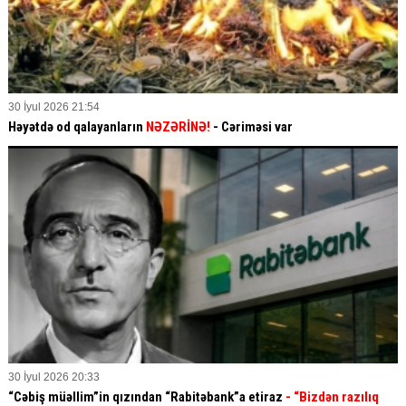
30 İyul 2026 21:54
Həyətdə od qalayanların
NƏZƏRİNƏ!
- Cəriməsi var
30 İyul 2026 20:33
“Cəbiş müəllim”in qızından “Rabitəbank”a etiraz
- “Bizdən razılıq