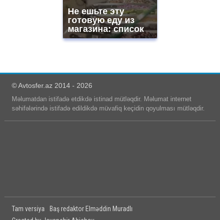
Не ешьте эту
готовую еду из
магазина: список
© Avtosfer.az 2014 - 2026
Məlumatdan istifadə etdikdə istinad mütləqdir. Məlumat internet
səhifələrində istifadə edildikdə müvafiq keçidin qoyulması mütləqdir.
Tam versiya
Baş redaktor Elməddin Muradlı