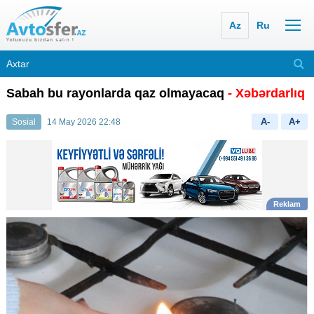
Az
Ru
Sabah bu rayonlarda qaz olmayacaq
- Xəbərdarlıq
A-
A+
Sosial
14 May 2026 22:48