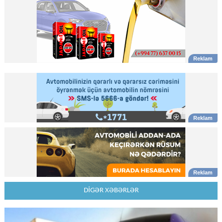
DİGƏR XƏBƏRLƏR