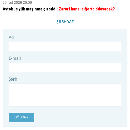
29 İyul 2026 20:06
Avtobus yük maşınına çırpıldı:
Zərəri hansı sığorta ödəyəcək?
ŞƏRH YAZ
Ad
E-mail
Şərh
GÖNDƏR