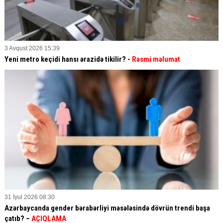
3 Avqust 2026 15:39
Yeni metro keçidi hansı ərazidə tikilir? -
Rəsmi məlumat
31 İyul 2026 08:30
Azərbaycanda gender bərabərliyi məsələsində dövrün trendi başa
çatıb? –
AÇIQLAMA