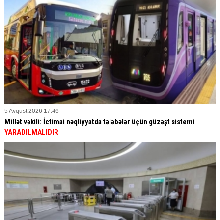
5 Avqust 2026 17:46
Millət vəkili: İctimai nəqliyyatda tələbələr üçün güzəşt sistemi
YARADILMALIDIR