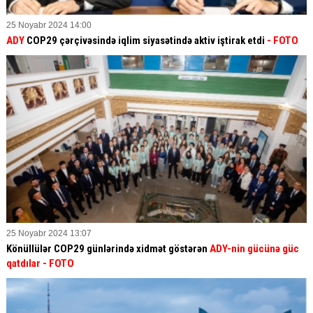
25 Noyabr 2024 14:00
ADY
COP29 çərçivəsində iqlim siyasətində aktiv iştirak etdi
- FOTO
25 Noyabr 2024 13:07
Könüllülər COP29 günlərində xidmət göstərən
ADY-nin gücünə güc
qatdılar
- FOTO