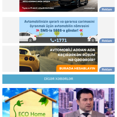
DİGƏR XƏBƏRLƏR