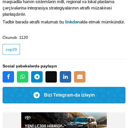
məqsədilə həmin sistemlərin milli, regional və lokal planlama
çərçivələrinə inteqrasiya strategiyalarının ətraflı müzakirəsi
planlaşdırılır.
Tədbir barədə ətraflı məlumatı bu
linkdən
əldə etmək mümkündür.
Oxunub
: 1120
cop29
Sosial şəbəkələrdə paylaşın
Bizi Telegram-da izləyin