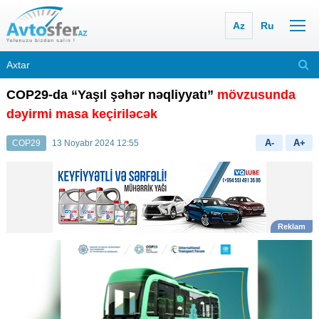
Az
Ru
COP29-da “Yaşıl şəhər nəqliyyatı”
mövzusunda
dəyirmi masa keçiriləcək
A-
A+
COP29
13 Noyabr 2024 12:55