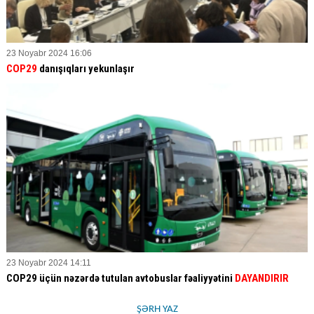
23 Noyabr 2024 16:06
COP29
danışıqları yekunlaşır
23 Noyabr 2024 14:11
COP29 üçün nəzərdə tutulan avtobuslar fəaliyyətini
DAYANDIRIR
ŞƏRH YAZ