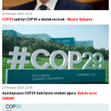
24 Noyabr 2024 10:41
COP29
sədrliyi COP30-a dəstək verəcək -
Muxtar Babayev
23 Noyabr 2024 22:48
Azərbaycanın COP29 Sədrliyinin növbəti uğuru:
Bakıda tarixi
QƏRAR!