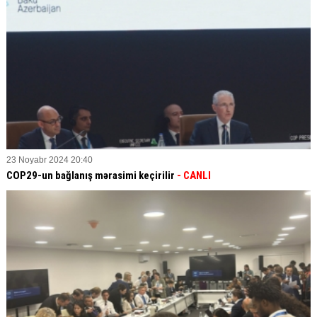
23 Noyabr 2024 20:40
COP29-un bağlanış mərasimi keçirilir
- CANLI