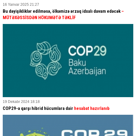
16 Yanvar 2025 21:27
Bu dəyişikliklər edilməsə, ölkəmizə ərzaq idxalı davam edəcək
–
MÜTƏXƏSSİSDƏN HÖKUMƏTƏ TƏKLİF
19 Dekabr 2024 18:18
COP29-a qarşı hibrid hücumlara dair
hesabat hazırlanıb