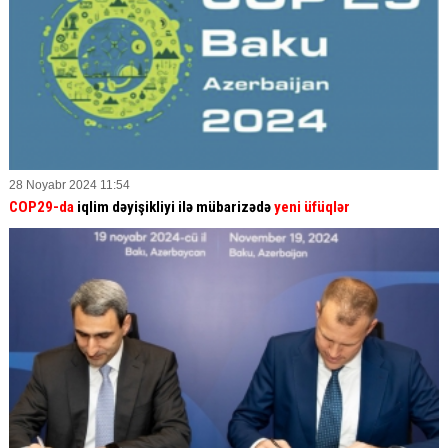
28 Noyabr 2024 11:54
COP29-da
iqlim dəyişikliyi ilə mübarizədə
yeni üfüqlər