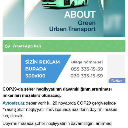
W
h
a
t
s
A
p
p
k
a
n
a
l
ı
m
ı
z
a
a
b
u
n
ə
o
l
u
n
|
COP29-da şəhər nəqliyyatının davamlılığının artırılması
imkanları müzakirə olunacaq.
Avtosfer.az
xəbər verir ki, 20 noyabrda COP29 çərçivəsində
“Yaşıl şəhər nəqliyyatı” mövzusunda nazirlərin dəyirmi masası
keçiriləcək.
Dəyirmi masada şəhər nəqliyyatının davamlılığını artırmaq