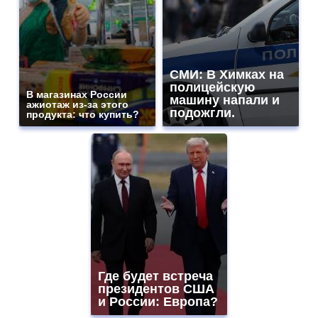
СМИ: В Химках на
полицейскую
В магазинах России
машину напали и
ажиотаж из-за этого
подожгли.
продукта: что купить?
Где будет встреча
президентов США
и России: Европа?