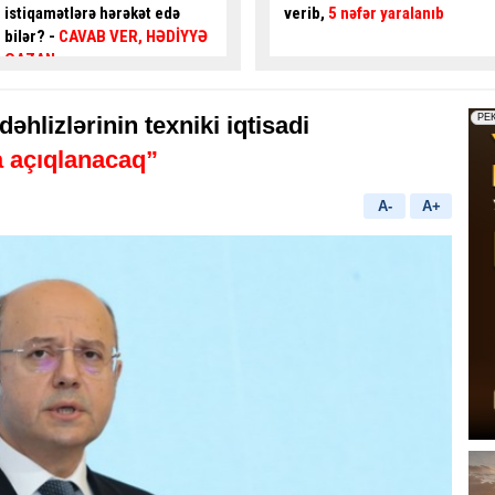
verib,
5 nəfər yaralanıb
gənc az qala
asfalta
yıxılacaqdı
- VİDEO
hlizlərinin texniki iqtisadi
 açıqlanacaq”
A-
A+