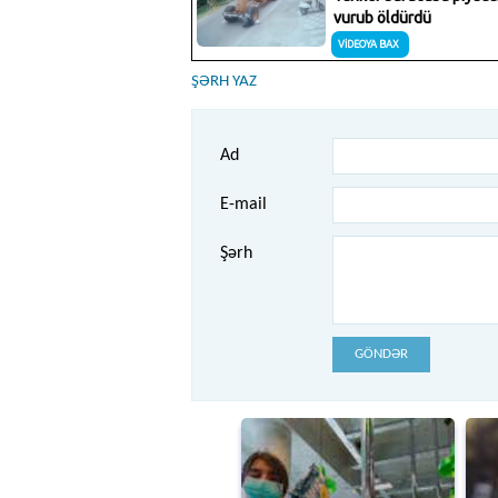
ŞƏRH YAZ
Ad
E-mail
Şərh
GÖNDƏR