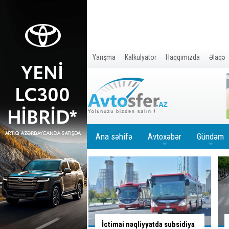
Yarışma
Kalkulyator
Haqqımızda
Əlaqə
Ana səhifə
Avtoxəbər
Gündəm
+
+
nəqliyyatda subsidiya
Sürücü bu yolayrıcında hansı