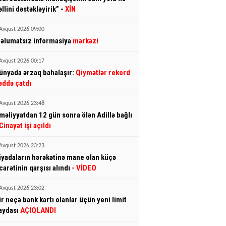
əllini dəstəkləyirik” -
XİN
Avqust 2026 09:00
əlumatsız informasiya
mərkəzi
Avqust 2026 00:17
ünyada ərzaq bahalaşır:
Qiymətlər rekord
əddə çatdı
Avqust 2026 23:48
məliyyatdan 12 gün sonra ölən Adillə bağlı
Cinayət işi açıldı
Avqust 2026 23:23
iyadaların hərəkətinə mane olan küçə
icarətinin qarşısı alındı
- VİDEO
Avqust 2026 23:02
ir neçə bank kartı olanlar üçün yeni limit
aydası
AÇIQLANDI