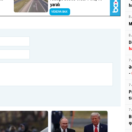
h
8 
M
8 
D
h
7 
Ə
-
7 
P
t
7 
B
q