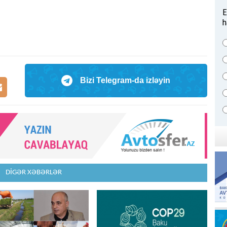
E
h
Bizi Telegram-da izləyin
DİGƏR XƏBƏRLƏR