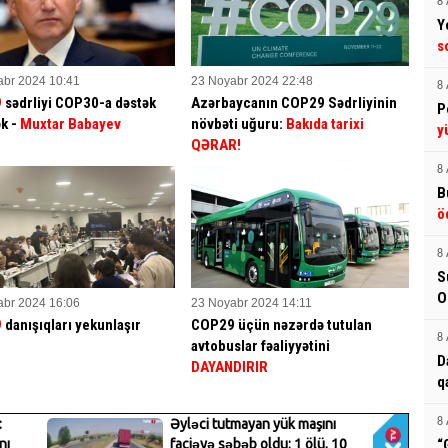
8 
Y
s
abr 2024 10:41
23 Noyabr 2024 22:48
8 
9
sədrliyi COP30-a dəstək
Azərbaycanın COP29 Sədrliyinin
P
k -
Muxtar Babayev
növbəti uğuru:
Bakıda tarixi
y
QƏRAR!
8 
B
ö
8 
S
O
abr 2024 16:06
23 Noyabr 2024 14:11
9
danışıqları yekunlaşır
COP29 üçün nəzərdə tutulan
8 
avtobuslar fəaliyyətini
D
DAYANDIRIR
q
8 
“