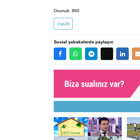
Oxunub
: 860
cop29
Sosial şəbəkələrdə paylaşın