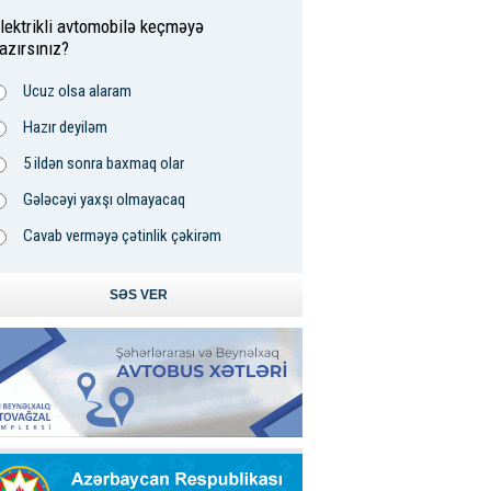
lektrikli avtomobilə keçməyə
azırsınız?
Ucuz olsa alaram
Hazır deyiləm
5 ildən sonra baxmaq olar
Gələcəyi yaxşı olmayacaq
Cavab verməyə çətinlik çəkirəm