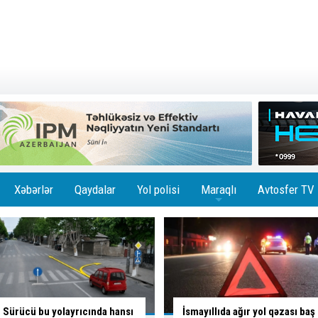
Xəbərlər
Qaydalar
Yol polisi
Maraqlı
Avtosfer TV
+
İsmayıllıda ağır yol qəzası baş
Skuterlə necə gəldi yola çıxan