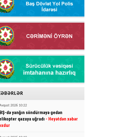
XƏBƏRLƏR
Avqust 2026 10:22
BŞ-də yanğın söndürməyə gedən
elikopter qəzaya uğradı
- Heyətdən xəbər
oxdur