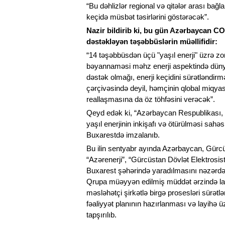
“Bu dəhlizlər regional və qitələr arası bağl
keçidə müsbət təsirlərini göstərəcək”.
Nazir bildirib ki, bu gün Azərbaycan COP
dəstəkləyən təşəbbüslərin müəllifidir:
“14 təşəbbüsdən üçü "yaşıl enerji" üzrə zon
bəyannaməsi məhz enerji aspektində dünyad
dəstək olmağı, enerji keçidini sürətləndirm
çərçivəsində deyil, həmçinin qlobal miqyas
reallaşmasına da öz töhfəsini verəcək”.
Qeyd edək ki, “Azərbaycan Respublikası,
yaşıl enerjinin inkişafı və ötürülməsi sahə
Buxarestdə imzalanıb.
Bu ilin sentyabr ayında Azərbaycan, Gürcü
“Azərenerji”, “Gürcüstan Dövlət Elektrosi
Buxarest şəhərində yaradılmasını nəzərdə
Qrupa müəyyən edilmiş müddət ərzində lay
məsləhətçi şirkətlə birgə prosesləri sürət
fəaliyyət planının hazırlanması və layihə
tapşırılıb.