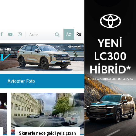
Az
Ru
Avtosfer Foto
İsti hava avtomobilə necə
Ölümlə yadda qalan 