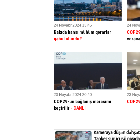
24 Noyabr 2024 13:45
24 Noy
Bakıda hansı mühüm qərarlar
COP2
qəbul olundu?
verəcə
23 Noyabr 2024 20:40
23 Noy
COP29-un bağlanış mərasimi
COP2
keçirilir
- CANLI