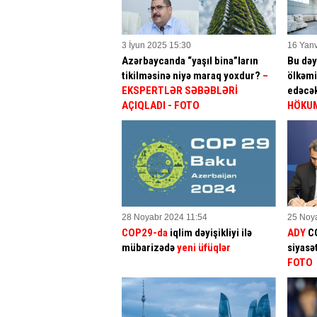
3 İyun 2025 15:30
16 Yanv
Azərbaycanda “yaşıl bina”ların
Bu dəy
tikilməsinə niyə maraq yoxdur?
–
ölkəmi
EKSPERTLƏR SƏBƏBLƏRİ
edəcə
AÇIQLADI - FOTO
HÖKUM
28 Noyabr 2024 11:54
25 Noy
COP29-da
iqlim dəyişikliyi ilə
ADY
C
mübarizədə
yeni üfüqlər
siyasət
FOTO