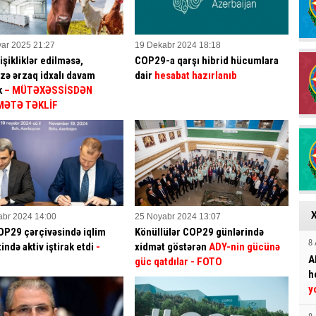
ar 2025 21:27
19 Dekabr 2024 18:18
işikliklər edilməsə,
COP29-a qarşı hibrid hücumlara
zə ərzaq idxalı davam
dair
hesabat hazırlanıb
k
– MÜTƏXƏSSİSDƏN
ƏTƏ TƏKLİF
abr 2024 14:00
25 Noyabr 2024 13:07
OP29 çərçivəsində iqlim
Könüllülər COP29 günlərində
8 
ində aktiv iştirak etdi
-
xidmət göstərən
ADY-nin gücünə
A
güc qatdılar
- FOTO
h
y