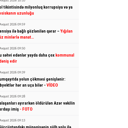
Avqust 2026 10:10
ol tikintisində milyonluq korrupsiya və ya
osiskanın uzunluğu
Avqust 2026 09:59
ensiya ilə bağlı gözlənilən qərar –
Yığılan
üz minlərlə manat…
Avqust 2026 09:50
u səhvi edənlər yayda daha çox
kommunal
dəniş edir
Avqust 2026 09:39
umqayıtda yolun çökməsi genişlənir:
byektlər hər an uça bilər -
VİDEO
Avqust 2026 09:28
alaşanları ayırarkən öldürülən Azər vəkilin
ardaşı imiş
- FOTO
Avqust 2026 09:13
Gürcüstandakı münaqişənin sülh yolu ilə