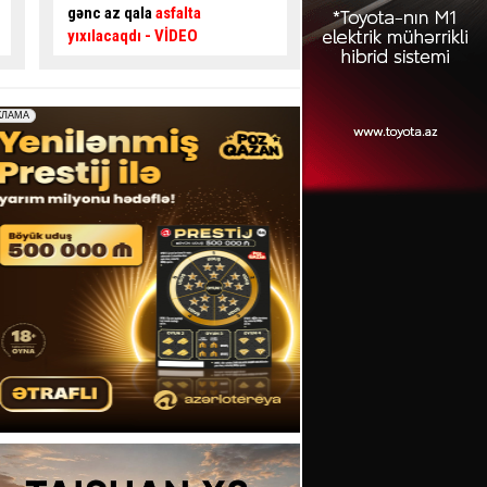
təsir edir? –
Usta AÇIQLADI
təhlükəli ötmə - Sür
şəraiti yaratdı
- VİDE