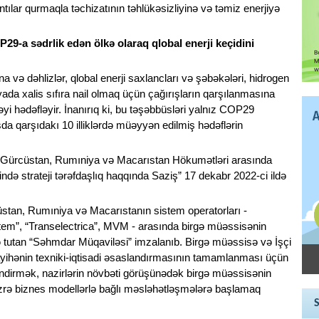
antılar qurmaqla təchizatının təhlükəsizliyinə və təmiz enerjiyə
29-a sədrlik edən ölkə olaraq qlobal enerji keçidini
a və dəhlizlər, qlobal enerji saxlancları və şəbəkələri, hidrogen
a xalis sıfıra nail olmaq üçün çağırışların qarşılanmasına
əyi hədəfləyir. İnanırıq ki, bu təşəbbüsləri yalnız COP29
da qarşıdakı 10 illiklərdə müəyyən edilmiş hədəflərin
 Gürcüstan, Rumıniya və Macarıstan Hökumətləri arasında
sində strateji tərəfdaşlıq haqqında Saziş” 17 dekabr 2022-ci ildə
stan, Rumıniya və Macarıstanın sistem operatorları -
stem”, “Transelectrica”, MVM - arasında birgə müəssisənin
 tutan “Səhmdar Müqaviləsi” imzalanıb. Birgə müəssisə və İşçi
ihənin texniki-iqtisadi əsaslandırmasının tamamlanması üçün
ləndirmək, nazirlərin növbəti görüşünədək birgə müəssisənin
 üzrə biznes modellərlə bağlı məsləhətləşmələrə başlamaq