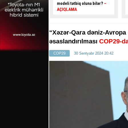
ətbiq oluna bilər?
–
istiqamətlərə hərəkət edə
MA
bilər? -
CAVAB VER, HƏDİYYƏ
QAZAN
“Xəzər-Qara dəniz-Avropa də
əsaslandırılması
COP29-da
COP29
30 Sentyabr 2024 20:42