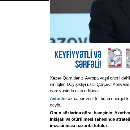
Xəzər-Qara dəniz-Avropa yaşıl enerji dəhlizl
nin İqlim Dəyişikliyi üzrə Çərçivə Konven
çərçivəsində elan ediləcək.
Avtosfer.az
xəbər verir ki, bunu energetik
deyib.
Onun sözlərinə görə, həmçinin, Azərbay
inkişafı və ötürülməsi sahəsində strate
imzalanması nəzərdə tutulur: