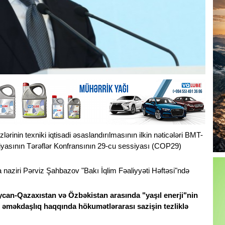
ərinin texniki iqtisadi əsaslandırılmasının ilkin nəticələri BMT-
siyasının Tərəflər Konfransının 29-cu sessiyası (COP29)
a naziri Pərviz Şahbazov "Bakı İqlim Fəaliyyəti Həftəsi"ndə
can-Qazaxıstan və Özbəkistan arasında "yaşıl enerji"nin
ji əməkdaşlıq haqqında hökumətlərarası sazişin tezliklə