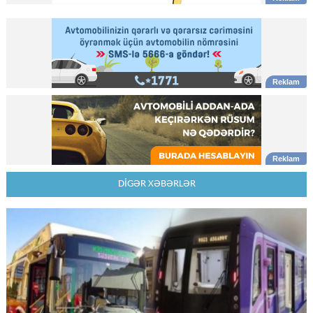
DİGƏR XƏBƏRLƏR