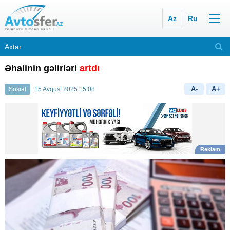
Az
Ru
Əhalinin gəlirləri
artdı
A-
A+
Sosial
15 Avqust 2025 15:08