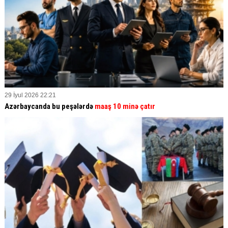
29 İyul 2026 22:21
Azərbaycanda bu peşələrdə
maaş 10 minə çatır