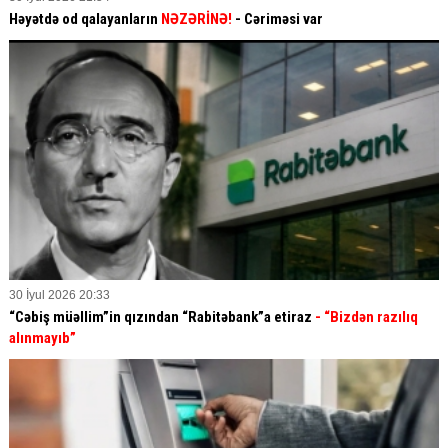
Həyətdə od qalayanların
NƏZƏRİNƏ!
- Cəriməsi var
30 İyul 2026 20:33
“Cəbiş müəllim”in qızından “Rabitəbank”a etiraz
- “Bizdən razılıq
alınmayıb”