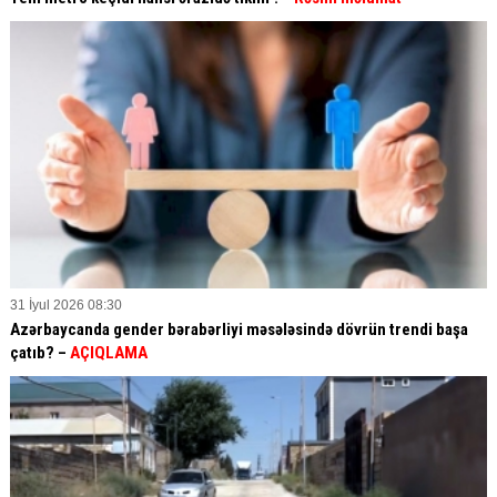
31 İyul 2026 08:30
Azərbaycanda gender bərabərliyi məsələsində dövrün trendi başa
çatıb? –
AÇIQLAMA