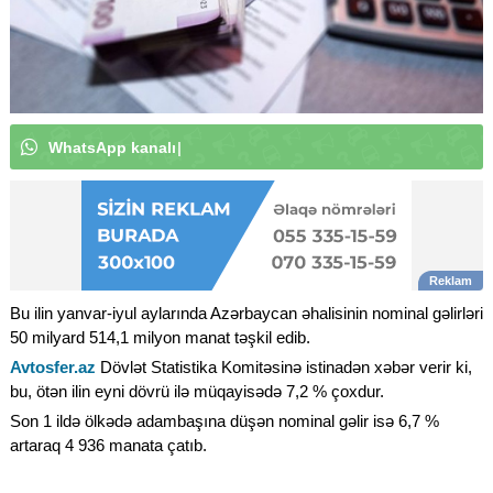
W
h
a
t
s
A
p
p
k
a
n
a
l
ı
m
ı
z
a
a
b
u
n
ə
o
l
u
n
|
Bu ilin yanvar-iyul aylarında Azərbaycan əhalisinin nominal gəlirləri
50 milyard 514,1 milyon manat təşkil edib.
Avtosfer.az
Dövlət Statistika Komitəsinə istinadən xəbər verir ki,
bu, ötən ilin eyni dövrü ilə müqayisədə 7,2 % çoxdur.
Son 1 ildə ölkədə adambaşına düşən nominal gəlir isə 6,7 %
artaraq 4 936 manata çatıb.