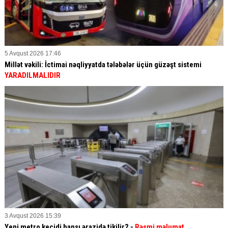
5 Avqust 2026 17:46
Millət vəkili: İctimai nəqliyyatda tələbələr üçün güzəşt sistemi
YARADILMALIDIR
3 Avqust 2026 15:39
Yeni metro keçidi hansı ərazidə tikilir? -
Rəsmi məlumat