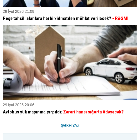
29 İyul 2026 21:09
Peşə təhsili alanlara hərbi xidmətdən möhlət veriləcək?
- RƏSMİ
29 İyul 2026 20:06
Avtobus yük maşınına çırpıldı:
Zərəri hansı sığorta ödəyəcək?
ŞƏRH YAZ