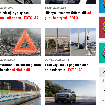
 2026 19:07
5 İyun 2026 22:57
irdə ağır yol qəzası:
Hüseyn Həsənova 500 minlik
ad
"un üstü qopdu - FOTOLAR
günü hədiyyəsi - FOTO
 2026 22:03
20 May 2026 17:41
avtomobili ilə yük maşınının
Tramvayı söküb peşiman olan
da qalan
sürücü öldü -
qardaşlarımız
- FOTOLAR
6 
J
i
6 