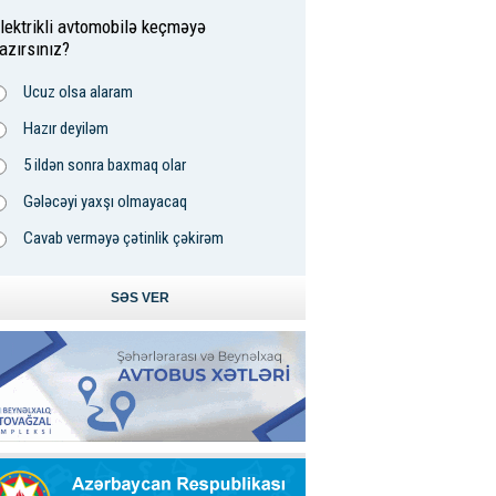
lektrikli avtomobilə keçməyə
azırsınız?
Ucuz olsa alaram
Hazır deyiləm
5 ildən sonra baxmaq olar
Gələcəyi yaxşı olmayacaq
Cavab verməyə çətinlik çəkirəm