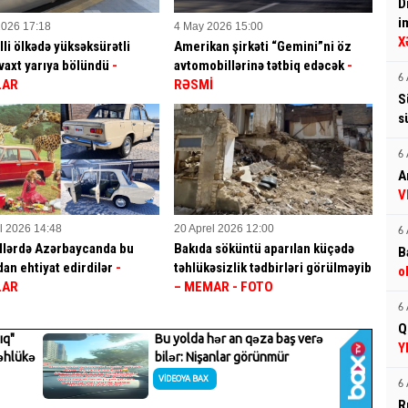
D
i
2026 17:18
4 May 2026 15:00
X
lli ölkədə yüksəksürətli
Amerikan şirkəti “Gemini”ni öz
 vaxt yarıya bölündü
-
avtomobillərinə tətbiq edəcək
-
6 
LAR
RƏSMİ
S
s
6 
A
V
l 2026 14:48
20 Aprel 2026 12:00
6 
illərdə Azərbaycanda bu
Bakıda söküntü aparılan küçədə
B
an ehtiyat edirdilər
-
təhlükəsizlik tədbirləri görülməyib
o
LAR
– MEMAR - FOTO
6 
Q
Y
6 
R