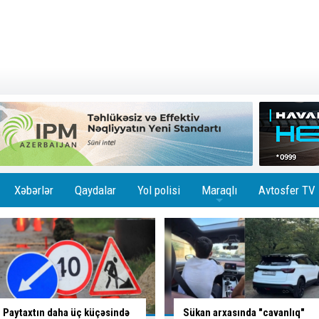
Xəbərlər
Qaydalar
Yol polisi
Maraqlı
Avtosfer TV
+
Sükan arxasında "cavanlıq"
Çin avtomobili sərhədi keçən