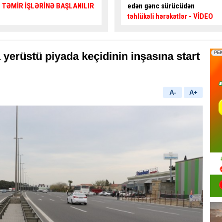
edən gənc sürücüdən
kimi özünü blokladı
– Maraqlı
təhlükəli hərəkətlər
- VİDEO
HADİSƏ
 yerüstü piyada keçidinin inşasına start
A-
A+