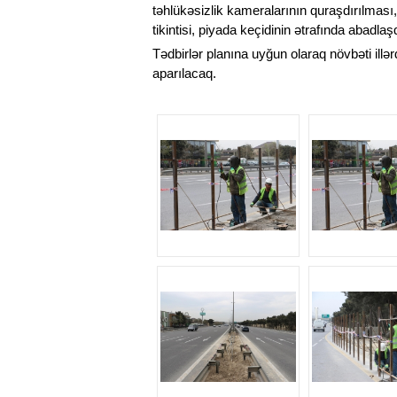
təhlükəsizlik kameralarının quraşdırılması,
tikintisi, piyada keçidinin ətrafında abadla
Tədbirlər planına uyğun olaraq növbəti illər
aparılacaq.