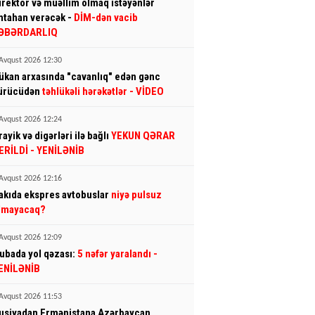
irektor və müəllim olmaq istəyənlər
mtahan verəcək -
DİM-dən vacib
ƏBƏRDARLIQ
Avqust 2026 12:30
ükan arxasında "cavanlıq" edən gənc
ürücüdən
təhlükəli hərəkətlər
- VİDEO
Avqust 2026 12:24
rayik və digərləri ilə bağlı
YEKUN QƏRAR
ERİLDİ
- YENİLƏNİB
Avqust 2026 12:16
akıda ekspres avtobuslar
niyə pulsuz
lmayacaq?
Avqust 2026 12:09
ubada yol qəzası:
5 nəfər yaralandı
-
ENİLƏNİB
Avqust 2026 11:53
usiyadan Ermənistana Azərbaycan