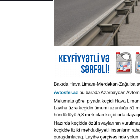
Bakıda Hava Limanı-Mərdəkan-Zağulba avtom
Avtosfer.az
bu barədə Azərbaycan Avtomobi
Məlumata görə, piyada keçidi Hava Liman
Layihə üzrə keçidin ümumi uzunluğu 51 metr,
hündürlüyü 5,8 metr olan keçid orta dayaqd
Hazırda keçiddə özül svaylarının vurulması i
keçiddə fiziki məhdudiyyətli insanların rah
quraşdırılacaq. Layihə çərçivəsində yolun h