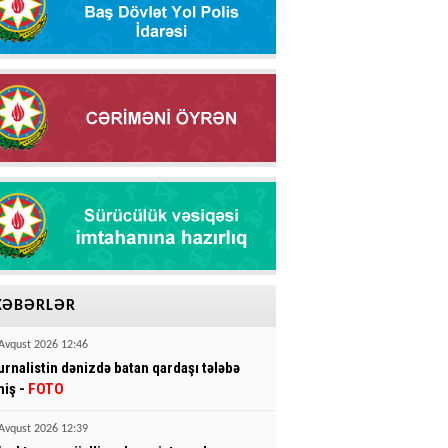
XƏBƏRLƏR
Avqust 2026 12:46
urnalistin dənizdə batan qardaşı tələbə
miş -
FOTO
Avqust 2026 12:39