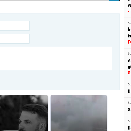
v
-
6 
İ
i
F
6 
A
g
S
6 
D
6 
S
6 
D