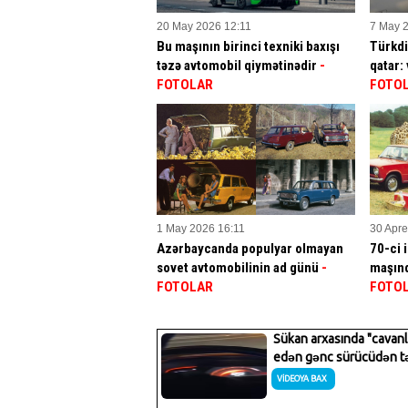
20 May 2026 12:11
7 May 
Bu maşının birinci texniki baxışı
Türkdi
təzə avtomobil qiymətinədir
-
qatar:
FOTOLAR
FOTO
1 May 2026 16:11
30 Apre
Azərbaycanda populyar olmayan
70-ci 
sovet avtomobilinin ad günü
-
maşınd
FOTOLAR
FOTO