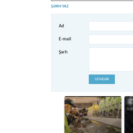
ŞƏRH YAZ
Ad
E-mail
Şərh
GÖNDƏR