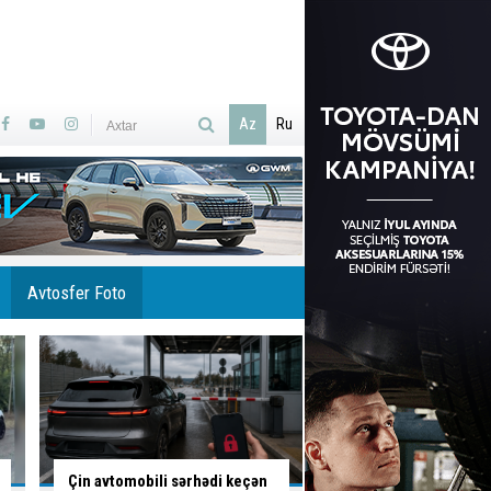
Az
Ru
Avtosfer Foto
Bu yolda hər an qəza baş verə
Bakıda tıxacların həl