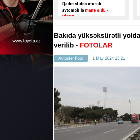
ulda oturub
TƏMİR İŞLƏRİNƏ BAŞLANILIR
ilə
mane oldu
-
Bakıda yüksəksürətli yolda
verilib -
FOTOLAR
Avtosfer Foto
1 May 2024 13:21