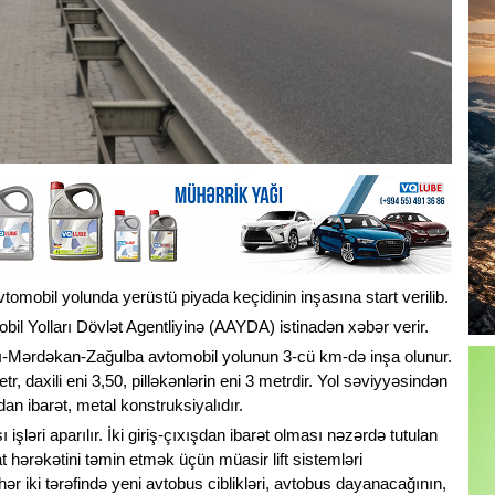
obil yolunda yerüstü piyada keçidinin inşasına start verilib.
l Yolları Dövlət Agentliyinə (AAYDA) istinadən xəbər verir.
ı-Mərdəkan-Zağulba avtomobil yolunun 3-cü km-də inşa olunur.
 daxili eni 3,50, pilləkənlərin eni 3 metrdir. Yol səviyyəsindən
an ibarət, metal konstruksiyalıdır.
şləri aparılır. İki giriş-çıxışdan ibarət olması nəzərdə tutulan
at hərəkətini təmin etmək üçün müasir lift sistemləri
ər iki tərəfində yeni avtobus ciblikləri, avtobus dayanacağının,