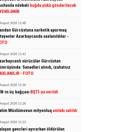
asitəsilə növbəti
buğda yükü göndəriləcək
 YENİLƏNİB
Avqust 2026 11:48
randan Gürcüstana narkotik aparmaq
stəyənlər Azərbaycanda saxlanıldılar -
OTO
Avqust 2026 11:41
zərbaycanlı sürücülər Gürcüstan
ömrüyündə: Sənədləri alınıb, izahatsız
AXLANILIR - FOTO
Avqust 2026 11:30
İN-in üç bağçası
BŞTİ-yə verildi
Avqust 2026 11:26
əlim Müslümovun milyonluq
əmlakı satıldı
Avqust 2026 11:23
alaşan gəncləri ayırarkən öldürülən