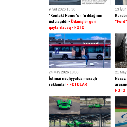
9 İyul 2026 13:30
13 İyun
"Kontakt Home"un fırıldağının
Kürdəm
üstü açıldı -
Ödənişlər geri
"Ford
qaytarılacaq - FOTO
24 May 2026 18:00
21 May
İctimai nəqliyyatda maraqlı
Nasaz 
reklamlar
- FOTOLAR
arasın
FOTO