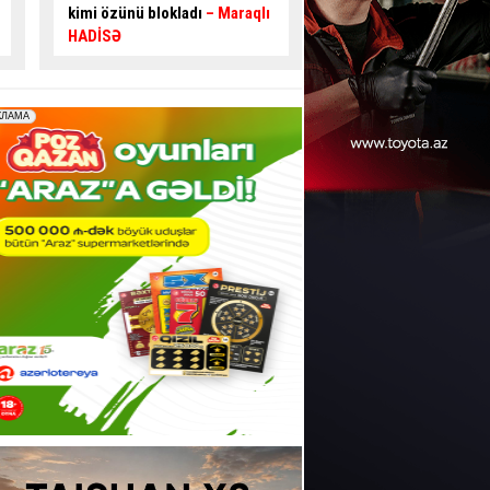
bilər:
Nişanlar görünmür
-
yeni təklif:
Bu yollar
VİDEO
genişləndirilməlidir 
EKSPERT