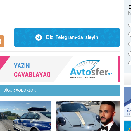
E
h
Bizi Telegram-da izləyin
DİGƏR XƏBƏRLƏR