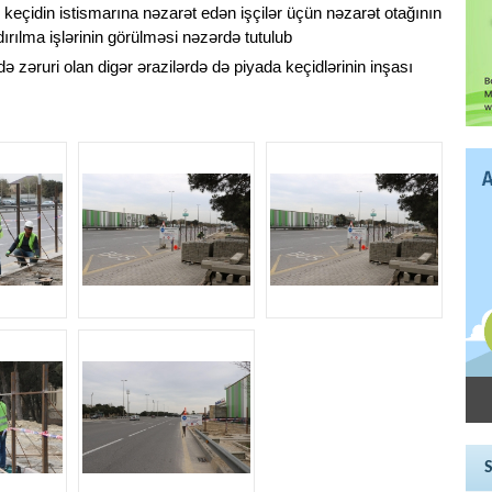
 keçidin istismarına nəzarət edən işçilər üçün nəzarət otağının
şdırılma işlərinin görülməsi nəzərdə tutulub
də zəruri olan digər ərazilərdə də piyada keçidlərinin inşası