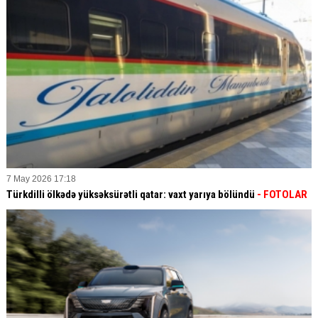
7 May 2026 17:18
Türkdilli ölkədə yüksəksürətli qatar: vaxt yarıya bölündü
- FOTOLAR