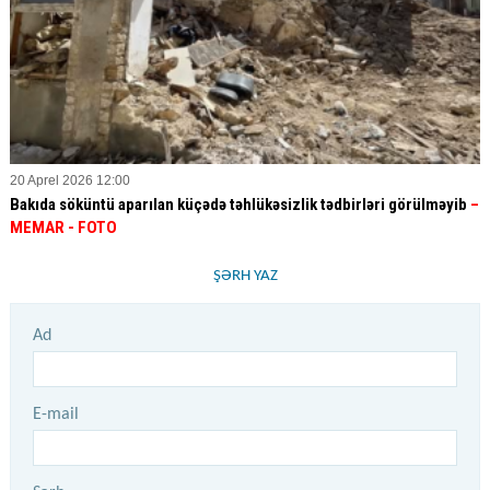
20 Aprel 2026 12:00
Bakıda söküntü aparılan küçədə təhlükəsizlik tədbirləri görülməyib
–
MEMAR - FOTO
ŞƏRH YAZ
Ad
E-mail