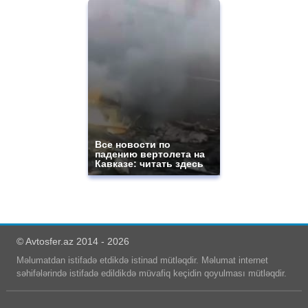
Все новости по
падению вертолета на
Кавказе: читать здесь
© Avtosfer.az 2014 - 2026
Məlumatdan istifadə etdikdə istinad mütləqdir. Məlumat internet
səhifələrində istifadə edildikdə müvafiq keçidin qoyulması mütləqdir.