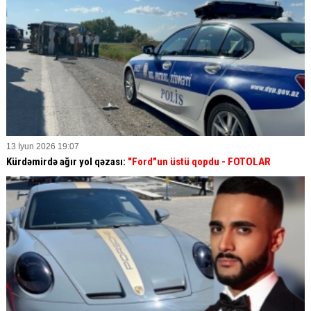
13 İyun 2026 19:07
Kürdəmirdə ağır yol qəzası:
"Ford"un üstü qopdu - FOTOLAR