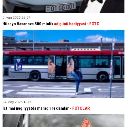
5 İyun 2026 22:57
Hüseyn Həsənova 500 minlik
ad günü hədiyyəsi - FOTO
24 May 2026 18:00
İctimai nəqliyyatda maraqlı reklamlar
- FOTOLAR