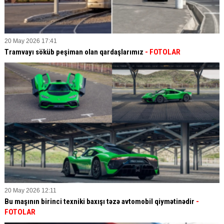
20 May 2026 17:41
Tramvayı söküb peşiman olan qardaşlarımız
- FOTOLAR
20 May 2026 12:11
Bu maşının birinci texniki baxışı təzə avtomobil qiymətinədir
-
FOTOLAR