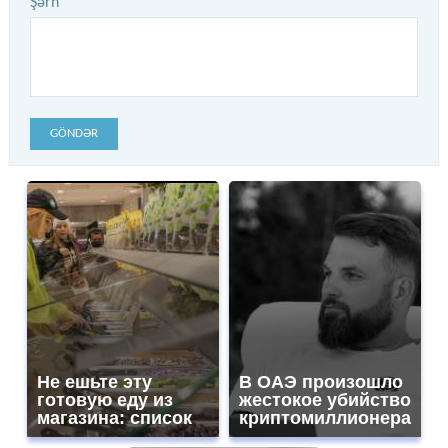
Şərh
GÖNDƏR
Не ешьте эту
В ОАЭ произошло
готовую еду из
жестокое убийство
магазина: список
криптомиллионера