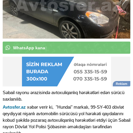
W
h
a
t
s
A
p
p
k
a
n
a
l
ı
m
ı
z
a
a
b
u
n
ə
o
l
u
n
|
Səbail rayonu ərazisində avtoxuliqanlıq hərəkətləri edən sürücü
saxlanılıb.
Avtosfer.az
xəbər verir ki, "Hundai" markalı, 99-SY-403 dövlət
qeydiyyat nişanlı avtomobilin sürücüsü yol hərəkəti qaydalarını
kobud şəkildə pozaraq avtoxuliqanlıq hərəkətləri etdiyi üçün Səbail
rayon Dövlət Yol Polisi Şöbəsinin əməkdaşları tərəfindən