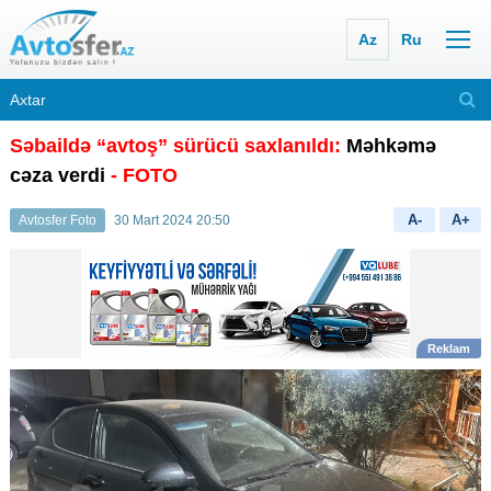
Az
Ru
Səbaildə “avtoş” sürücü saxlanıldı:
Məhkəmə
cəza verdi
- FOTO
A-
A+
Avtosfer Foto
30 Mart 2024 20:50