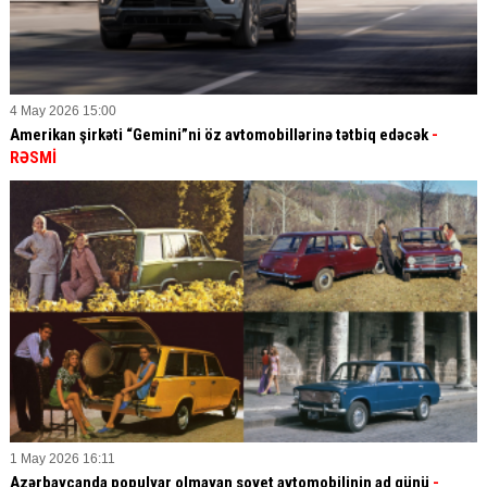
4 May 2026 15:00
Amerikan şirkəti “Gemini”ni öz avtomobillərinə tətbiq edəcək
-
RƏSMİ
1 May 2026 16:11
Azərbaycanda populyar olmayan sovet avtomobilinin ad günü
-