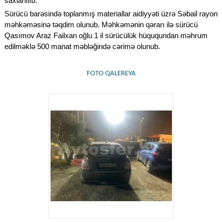
saxlanılıb.
Sürücü barəsində toplanmış materiallar aidiyyəti üzrə Səbail rayon
məhkəməsinə təqdim olunub. Məhkəmənin qərarı ilə sürücü
Qasımov Araz Failxan oğlu 1 il sürücülük hüququndan məhrum
edilməklə 500 manat məbləğində cərimə olunub.
FOTO QALEREYA