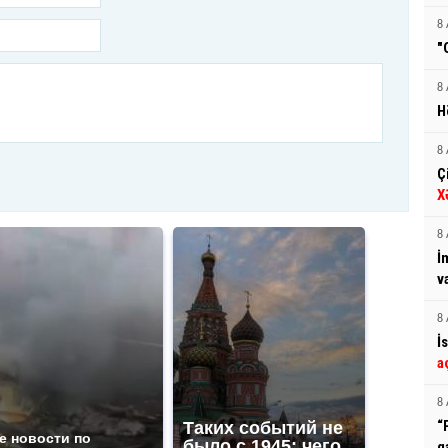
8 
"
8 
H
8 
Ç
X
8 
İ
v
8 
İ
a
8 
“
Таких событий не
е новости по
было с 1945: чего
q