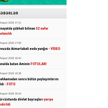
XƏBƏRLƏR
Avqust 2026 17:11
inayətdə şübhəli bilinən
52 nəfər
axlanıldı
Avqust 2026 17:00
ovuzda ikimərtəbəli evdə yanğın
- VİDEO
Avqust 2026 16:45
analda batan Aminin
FOTOLARI
Avqust 2026 16:36
əhkəmədən sonra bütün paylaşımlarını
ldi
- FOTO
Avqust 2026 16:24
ürcüstanda dövlət bayraqları
yarıya
ndirildi