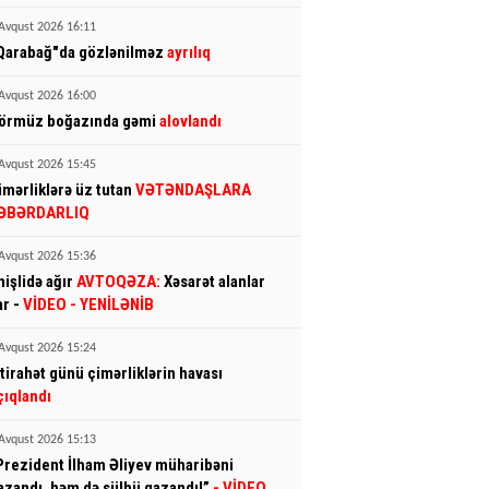
Avqust 2026 16:11
Qarabağ"da gözlənilməz
ayrılıq
Avqust 2026 16:00
örmüz boğazında gəmi
alovlandı
Avqust 2026 15:45
imərliklərə üz tutan
VƏTƏNDAŞLARA
ƏBƏRDARLIQ
Avqust 2026 15:36
mişlidə ağır
AVTOQƏZA:
Xəsarət alanlar
ar -
VİDEO
- YENİLƏNİB
Avqust 2026 15:24
stirahət günü çimərliklərin havası
çıqlandı
Avqust 2026 15:13
Prezident İlham Əliyev müharibəni
azandı, həm də sülhü qazandı!”
- VİDEO