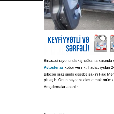
Binəqədi rayonunda kişi sükan arxasında v
Avtosfer.az
xəbər verir ki, hadisə iyulun 2
Biləcəri ərazisində qəsəbə sakini Faiq Mə
pisləşib. Onun həyatını xilas etmək mümkü
Araşdırmalar aparılır.