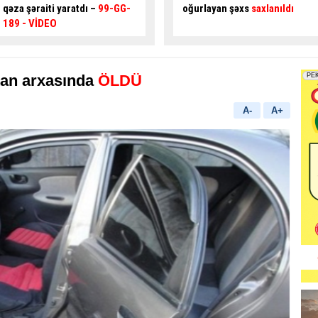
oğurlayan şəxs
saxlanıldı
sexi yandı
- VİDEO
kan arxasında
ÖLDÜ
A-
A+