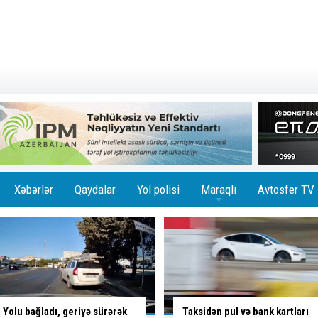
Xəbərlər
Qaydalar
Yol polisi
Maraqlı
Avtosfer TV
+
Taksidən pul və bank kartları
Sumqayıtda avtomobil təmiri