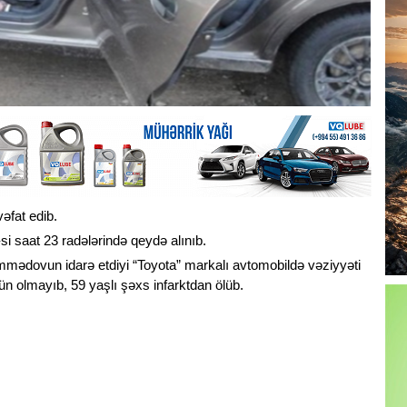
əfat edib.
-si saat 23 radələrində qeydə alınıb.
mmədovun idarə etdiyi “Toyota” markalı avtomobildə vəziyyəti
n olmayıb, 59 yaşlı şəxs infarktdan ölüb.