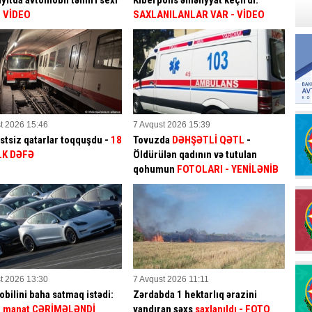
ıtda avtomobil təmiri sexi
Kiberpolis əməliyyat keçirdi:
 VİDEO
SAXLANILANLAR VAR
- VİDEO
t 2026 15:46
7 Avqust 2026 15:39
stsiz qatarlar toqquşdu -
18
Tovuzda
DƏHŞƏTLİ QƏTL
-
LK DƏFƏ
Öldürülən qadının və tutulan
qohumun
FOTOLARI
- YENİLƏNİB
t 2026 13:30
7 Avqust 2026 11:11
bilini baha satmaq istədi:
Zərdabda 1 hektarlıq ərazini
n manat CƏRİMƏLƏNDİ
yandıran şəxs
saxlanıldı
- FOTO