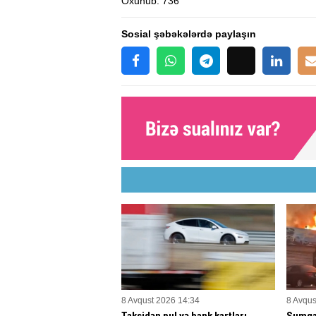
Oxunub
: 736
Sosial şəbəkələrdə paylaşın
8 Avqust 2026 14:34
8 Avqus