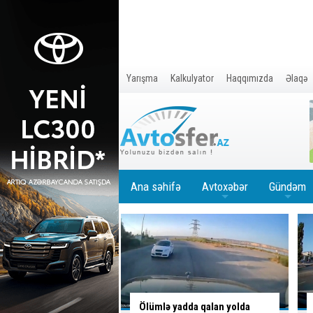
Yarışma
Kalkulyator
Haqqımızda
Əlaqə
Ana səhifə
Avtoxəbər
Gündəm
+
+
adda qalan yolda
Yolu bağladı, geriyə sürərək