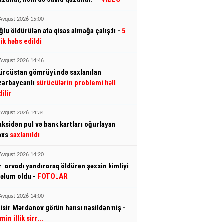
Avqust 2026 15:00
ğlu öldürülən ata qisas almağa çalışdı -
5
llik həbs edildi
Avqust 2026 14:46
ürcüstan gömrüyündə saxlanılan
zərbaycanlı
sürücülərin problemi həll
dilir
Avqust 2026 14:34
aksidən pul və bank kartları oğurlayan
əxs
saxlanıldı
Avqust 2026 14:20
r-arvadı yandıraraq öldürən şəxsin kimliyi
əlum oldu -
FOTOLAR
Avqust 2026 14:00
isir Mərdanov görün hansı nəsildənmiş -
min illik sirr...