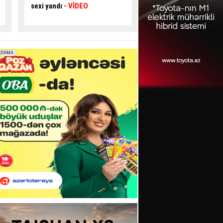
Sürücü ÖLDÜ
verib,
5 nəfər yarala