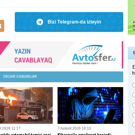
Bizi Telegram-da izləyin
E
h
DİGƏR XƏBƏRLƏR
t 2026 11:17
7 Avqust 2026 18:10