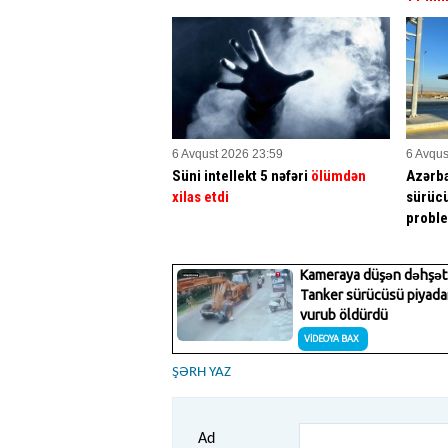
6 Avqust 2026 23:59
6 Avqus
Süni intellekt 5 nəfəri
ölümdən
Azərba
xilas etdi
sürücü
proble
ŞƏRH YAZ
Ad