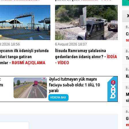
8 
C
s
t 2026 18:56
6 Avqust 2026 18:07
ycanın ilk ödənişli yolunda
İlisuda Ramramay şəlaləsinə
8 
ləri təngə gətirən
gedənlərdən ödəniş alınır? -
İDDİA
T
mlər -
RƏSMİ AÇIQLAMA
- VİDEO
8 
K
8 
M
si
8 
G
e