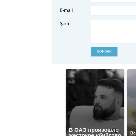
E-mail
Şərh
GÖNDƏR
В ОАЭ произошло
Вс
жестокое убийство