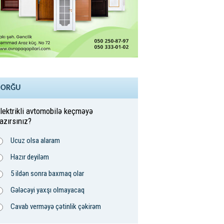
SORĞU
lektrikli avtomobilə keçməyə
azırsınız?
Ucuz olsa alaram
Hazır deyiləm
5 ildən sonra baxmaq olar
Gələcəyi yaxşı olmayacaq
Cavab verməyə çətinlik çəkirəm