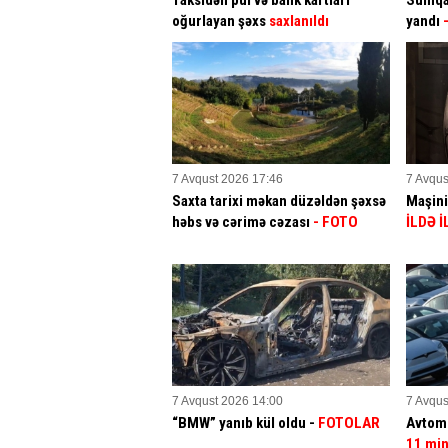
Taksidən pul və bank kartları
Sumqay
oğurlayan şəxs
saxlanıldı
yandı
-
7 Avqust 2026 17:46
7 Avqus
Saxta tarixi məkan düzəldən şəxsə
Maşini
həbs və cərimə cəzası
- FOTO
İLDƏ İ
7 Avqust 2026 14:00
7 Avqus
“BMW” yanıb kül oldu -
FOTOLAR
Avtomo
11 mi