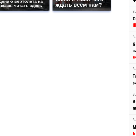
дению вертолета на
ждать всем нам?
вказе: читать здесь
8 
O
i
8 
G
a
e
8 
T
ş
8 
Ə
m
8 
M
6 