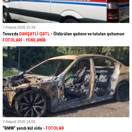
7 Avqust 2026 15:39
Tovuzda
DƏHŞƏTLİ QƏTL
- Öldürülən qadının və tutulan qohumun
FOTOLARI
- YENİLƏNİB
7 Avqust 2026 14:00
“BMW” yanıb kül oldu -
FOTOLAR