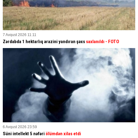
7 Avqust 2026 11:11
Zərdabda 1 hektarlıq ərazini yandıran şəxs
saxlanıldı
- FOTO
6 Avqust 2026 23:59
Süni intellekt 5 nəfəri
ölümdən xilas etdi