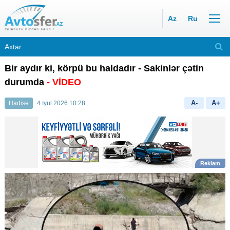
Az
Ru
Bir aydır ki, körpü bu haldadır - Sakinlər çətin
durumda
- VİDEO
A-
A+
Hadisə
4 İyul 2026 10:28