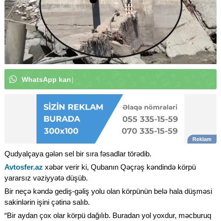
W
h
a
t
s
A
p
p
k
a
n
a
l
ı
m
ı
z
a
a
b
u
n
ə
o
l
u
n
|
Qudyalçaya gələn sel bir sıra fəsadlar törədib.
Avtosfer.az
xəbər verir ki, Qubanın Qəçrəş kəndində körpü
yararsız vəziyyətə düşüb.
Bir neçə kəndə gediş-gəliş yolu olan körpünün belə hala düşməsi
sakinlərin işini çətinə salıb.
“Bir aydan çox olar körpü dağılıb. Buradan yol yoxdur, məcburuq