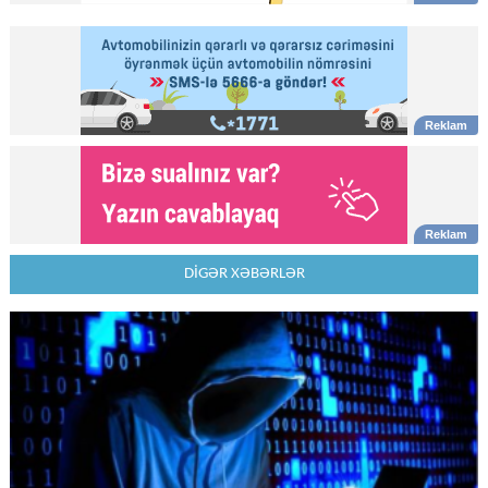
DİGƏR XƏBƏRLƏR