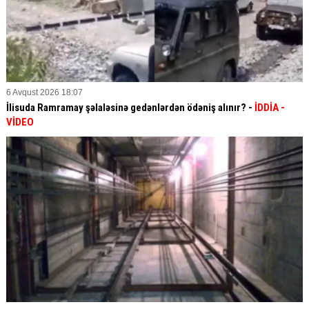
6 Avqust 2026 18:07
İlisuda Ramramay şəlaləsinə gedənlərdən ödəniş alınır? -
İDDİA
-
VİDEO