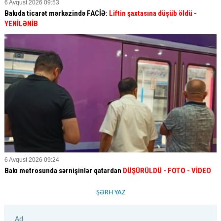
6 Avqust 2026 09:53
Bakıda ticarət mərkəzində FACİƏ:
Liftin şaxtasına düşüb öldü
-
YENİLƏNİB
6 Avqust 2026 09:24
Bakı metrosunda sərnişinlər qatardan
DÜŞÜRÜLDÜ - FOTO - VİDEO
ŞƏRH YAZ
Ad