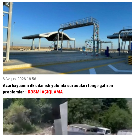
6 Avqust 2026 18:56
Azərbaycanın ilk ödənişli yolunda sürücüləri təngə gətirən
problemlər -
RƏSMİ AÇIQLAMA