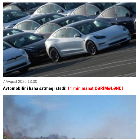
7 Avqust 2026 13:30
Avtomobilini baha satmaq istədi:
11 min manat CƏRİMƏLƏNDİ