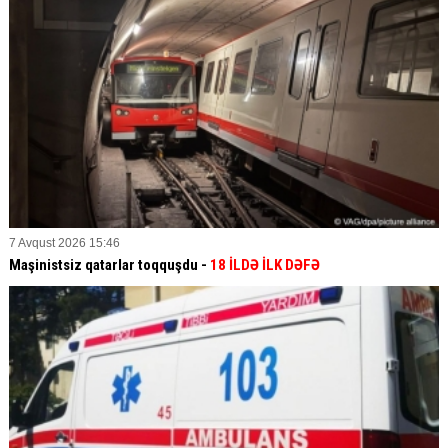
7 Avqust 2026 15:46
Maşinistsiz qatarlar toqquşdu -
18 İLDƏ İLK DƏFƏ