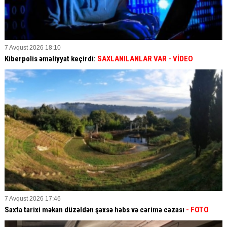
7 Avqust 2026 18:10
Kiberpolis əməliyyat keçirdi:
SAXLANILANLAR VAR
- VİDEO
7 Avqust 2026 17:46
Saxta tarixi məkan düzəldən şəxsə həbs və cərimə cəzası
- FOTO