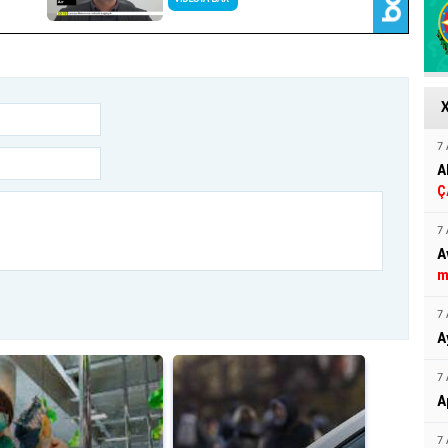
7 
A
Ç
7 
A
m
7 
A
7 
A
7 