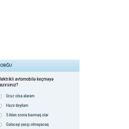
SORĞU
lektrikli avtomobilə keçməyə
azırsınız?
Ucuz olsa alaram
Hazır deyiləm
5 ildən sonra baxmaq olar
Gələcəyi yaxşı olmayacaq