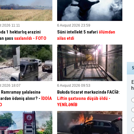
t 2026 11:11
6 Avqust 2026 23:59
da 1 hektarlıq ərazini
Süni intellekt 5 nəfəri
ölümdən
an şəxs
saxlanıldı
- FOTO
xilas etdi
E
t 2026 18:07
6 Avqust 2026 09:53
h
a Ramramay şəlaləsinə
Bakıda ticarət mərkəzində FACİƏ:
ərdən ödəniş alınır? -
İDDİA
Liftin şaxtasına düşüb öldü
-
O
YENİLƏNİB