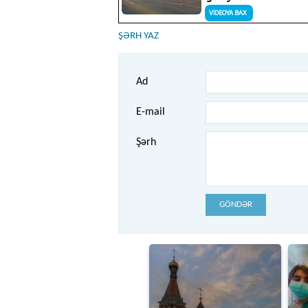
ŞƏRH YAZ
Ad
E-mail
Şərh
GÖNDƏR