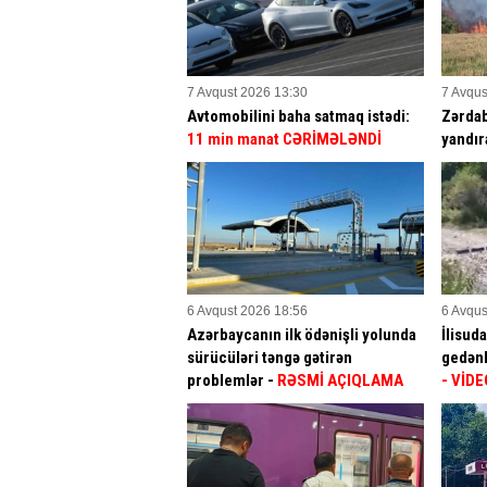
7 Avqust 2026 13:30
7 Avqus
Avtomobilini baha satmaq istədi:
Zərdab
11 min manat CƏRİMƏLƏNDİ
yandır
6 Avqust 2026 18:56
6 Avqus
Azərbaycanın ilk ödənişli yolunda
İlisud
sürücüləri təngə gətirən
gedənl
problemlər -
RƏSMİ AÇIQLAMA
- VİDE