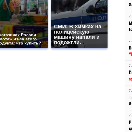
S
7 
M
СМИ: В Химках на
f
полицейскую
магазинах России
машину напали и
иотаж из-за этого
подожгли.
7 
одукта: что купить?
B
Y
7 
Ö
a
7 
T
Ə
7 
P
ç