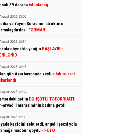
abah 39 dərəcə
isti olacaq
Avqust 2026 13:00
edia və Yayım Şurasının strukturu
ormalaşdırıldı -
FƏRMAN
Avqust 2026 12:54
akıda obyektdə yanğın
BAŞLAYIB
-
ENİLƏNİB
Avqust 2026 12:46
tən gün Azərbaycanda xeyli
silah-sursat
şkarlandı
Avqust 2026 12:39
ərtərdəki qətlin
DƏHŞƏTLİ TƏFƏRRÜATI:
r-arvad il mərasiminin badına getdi
Avqust 2026 12:30
iyada keçidini zəbt etdi, əngəlli şəxsi yola
ıxmağa məcbur qoydu
- FOTO