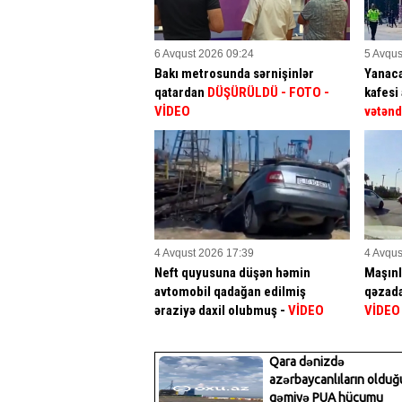
6 Avqust 2026 09:24
5 Avqus
Bakı metrosunda sərnişinlər
Yanac
qatardan
DÜŞÜRÜLDÜ - FOTO -
kafesi 
VİDEO
vətənd
4 Avqust 2026 17:39
4 Avqus
Neft quyusuna düşən həmin
Maşınl
avtomobil qadağan edilmiş
qəzad
əraziyə daxil olubmuş -
VİDEO
VİDEO