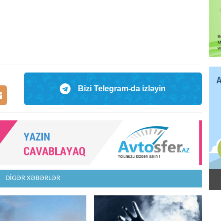
Bizi Telegram-da izləyin
DİGƏR XƏBƏRLƏR