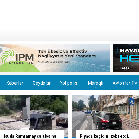
Xəbərlər
Qaydalar
Yol polisi
Maraqlı
Avtosfer TV
+
Piyada keçidini zəbt etdi,
İctimai nəqliyyatda subsidiya