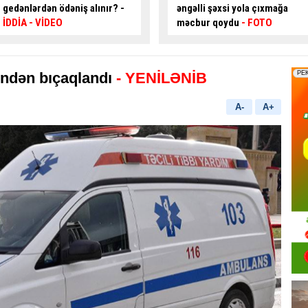
əngəlli şəxsi yola çıxmağa
modeli tətbiq oluna bilər?
–
məcbur qoydu
- FOTO
AÇIQLAMA
ndən bıçaqlandı
- YENİLƏNİB
A-
A+