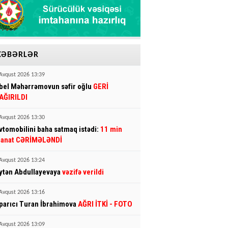
XƏBƏRLƏR
Avqust 2026 13:39
bel Məhərrəmovun səfir oğlu
GERİ
AĞIRILDI
Avqust 2026 13:30
vtomobilini baha satmaq istədi:
11 min
anat CƏRİMƏLƏNDİ
Avqust 2026 13:24
ytən Abdullayevaya
vəzifə verildi
Avqust 2026 13:16
parıcı Turan İbrahimova
AĞRI İTKİ
- FOTO
Avqust 2026 13:09