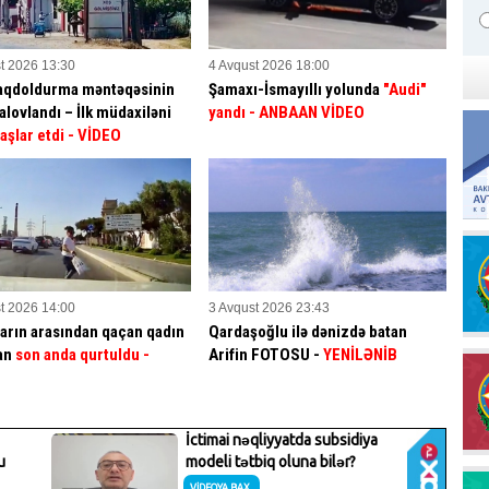
t 2026 13:30
4 Avqust 2026 18:00
aqdoldurma məntəqəsinin
Şamaxı-İsmayıllı yolunda
"Audi"
alovlandı – İlk müdaxiləni
yandı - ANBAAN VİDEO
aşlar etdi
- VİDEO
t 2026 14:00
3 Avqust 2026 23:43
arın arasından qaçan qadın
Qardaşoğlu ilə dənizdə batan
an
son anda qurtuldu
-
Arifin FOTOSU
-
YENİLƏNİB