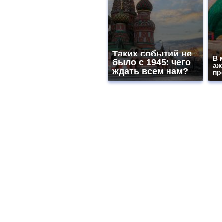
Таких событий не
В 
было с 1945: чего
аж
ждать всем нам?
пр