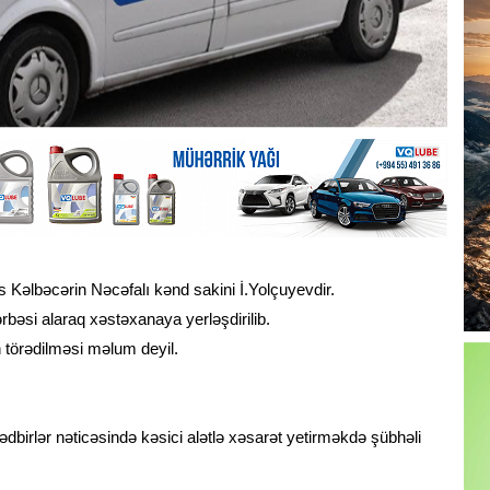
s Kəlbəcərin Nəcəfalı kənd sakini İ.Yolçuyevdir.
ərbəsi alaraq xəstəxanaya yerləşdirilib.
 törədilməsi məlum deyil.
ədbirlər nəticəsində kəsici alətlə xəsarət yetirməkdə şübhəli