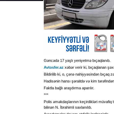
Gəncədə 17 yaşlı yeniyetmə bıçaqlanıb.
Avtosfer.az
xəbər verir ki, bıçaqlanan şəx
Bildirilib ki, o, çənə nahiyyəsindən bıçaq z
Hadisənin hansı şəraitdə və kim tərəfindən
Faktla bağlı araşdırma aparılır.
***
Polis əməkdaşlarının keçirdikləri müvafiq t
bilinən N. İbrahimli saxlanılıb.