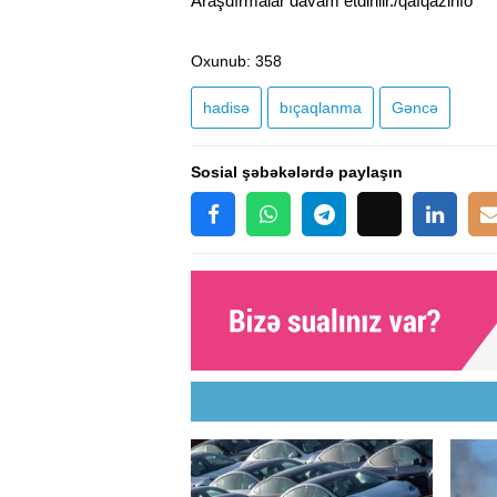
Araşdırmalar davam etdirilir./qafqazinfo
Oxunub
: 358
hadisə
bıçaqlanma
Gəncə
Sosial şəbəkələrdə paylaşın