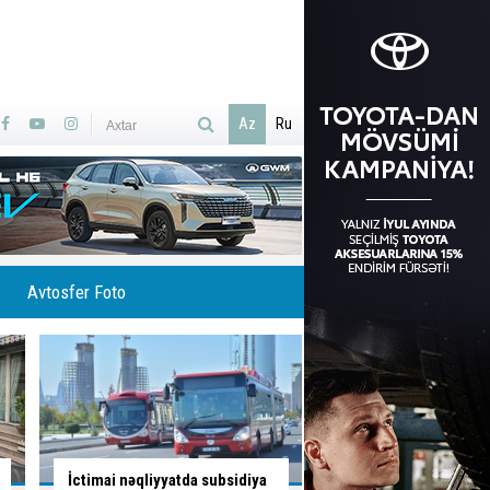
Az
Ru
Avtosfer Foto
Sürücü bu yolayrıcında hansı
Sürücünün düşüncə 