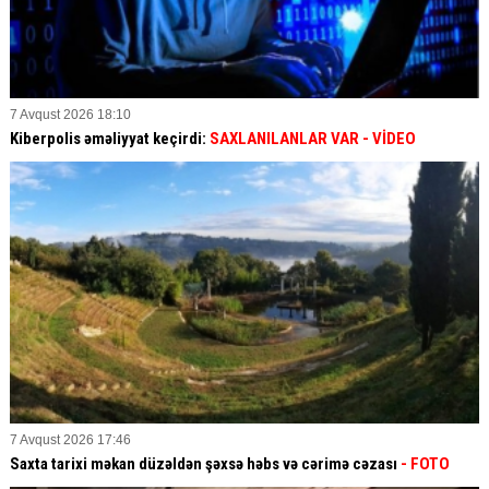
7 Avqust 2026 18:10
Kiberpolis əməliyyat keçirdi:
SAXLANILANLAR VAR
- VİDEO
7 Avqust 2026 17:46
Saxta tarixi məkan düzəldən şəxsə həbs və cərimə cəzası
- FOTO