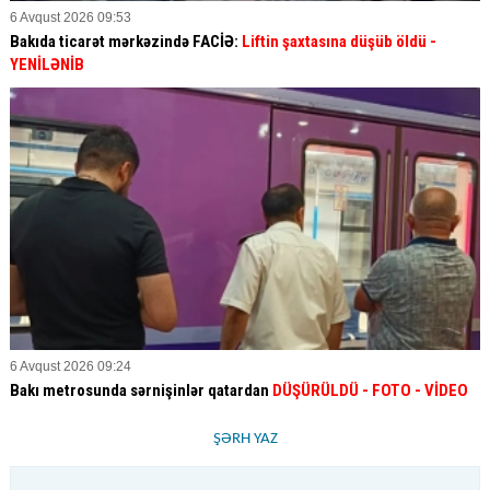
6 Avqust 2026 09:53
Bakıda ticarət mərkəzində FACİƏ:
Liftin şaxtasına düşüb öldü
-
YENİLƏNİB
6 Avqust 2026 09:24
Bakı metrosunda sərnişinlər qatardan
DÜŞÜRÜLDÜ - FOTO - VİDEO
ŞƏRH YAZ