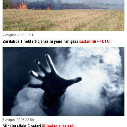
7 Avqust 2026 11:11
Zərdabda 1 hektarlıq ərazini yandıran şəxs
saxlanıldı
- FOTO
6 Avqust 2026 23:59
Süni intellekt 5 nəfəri
ölümdən xilas etdi