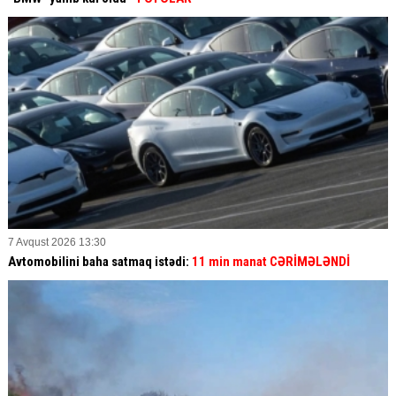
7 Avqust 2026 13:30
Avtomobilini baha satmaq istədi:
11 min manat CƏRİMƏLƏNDİ