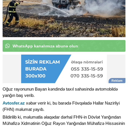
W
h
a
t
s
A
p
p
k
a
n
|
Oğuz rayonunun Bayan kəndində taxıl sahəsində avtomobildə
yanğın baş verib.
Avtosfer.az
xəbər verir ki, bu barədə Fövqəladə Hallar Nazirliyi
(FHN) məlumat yayıb.
Bildirilib ki, məlumatla əlaqədar dərhal FHN-in Dövlət Yanğından
Mühafizə Xidmətinin Oğuz Rayon Yanğından Mühafizə Hissəsinin