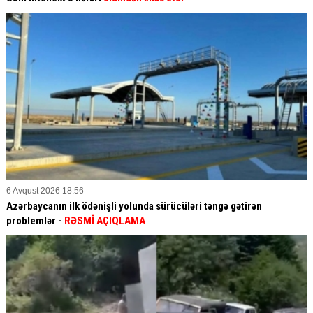
6 Avqust 2026 18:56
Azərbaycanın ilk ödənişli yolunda sürücüləri təngə gətirən
problemlər -
RƏSMİ AÇIQLAMA