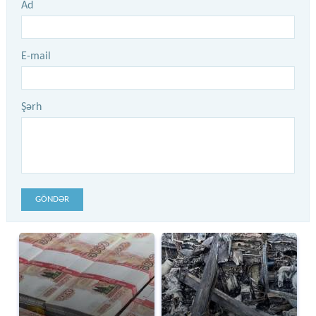
Ad
E-mail
Şərh
GÖNDƏR