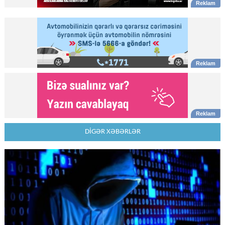
DİGƏR XƏBƏRLƏR