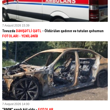
7 Avqust 2026 15:39
Tovuzda
DƏHŞƏTLİ QƏTL
- Öldürülən qadının və tutulan qohumun
FOTOLARI
- YENİLƏNİB
7 Avqust 2026 14:00
“BMW” yanıb kül oldu -
FOTOLAR