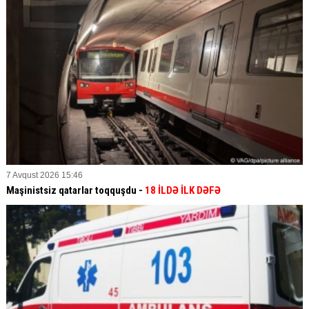
7 Avqust 2026 15:46
Maşinistsiz qatarlar toqquşdu -
18 İLDƏ İLK DƏFƏ