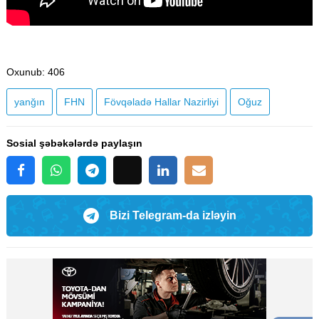
Oxunub
: 406
yanğın
FHN
Fövqəladə Hallar Nazirliyi
Oğuz
Sosial şəbəkələrdə paylaşın
Bizi Telegram-da izləyin