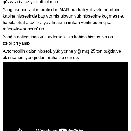
qüvvələri əraziyə cəlb olunub.
Yanğınsöndürənlər tərəfindən MAN markalı yük avtomobilinin
kabinə hissəsində baş vermiş alovun yük hissəsinə keçməsinə,
habelə ətraf ərazilərə yayılmasına imkan verilmədən qısa
müddətdə söndürülüb.
Yanğın nəticəsində yük avtomobilinin kabinə hissəsi və ön
təkərləri yanıb.
Avtomobilin qalan hissəsi, yük yerinə yığılmış 25 ton buğda və
əkin sahəsi yanğından mühafizə olunub.