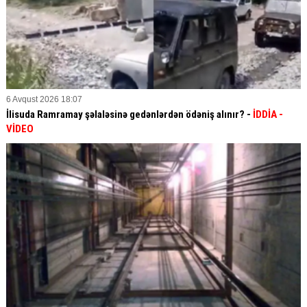
6 Avqust 2026 18:07
İlisuda Ramramay şəlaləsinə gedənlərdən ödəniş alınır? -
İDDİA
-
VİDEO