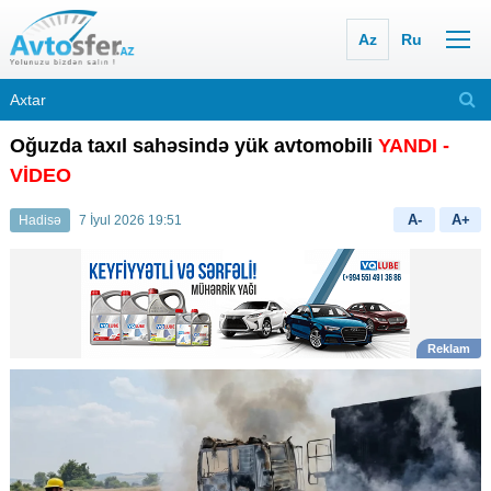
Az
Ru
Oğuzda taxıl sahəsində yük avtomobili
YANDI -
VİDEO
A-
A+
Hadisə
7 İyul 2026 19:51