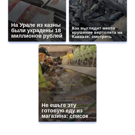
На Урале из казны
Как выглядит место
были украдены 18
крушение вертолета на
миллионов рублей
Кавказе: смотреть
Не ешьте эту
готовую еду из
магазина: список