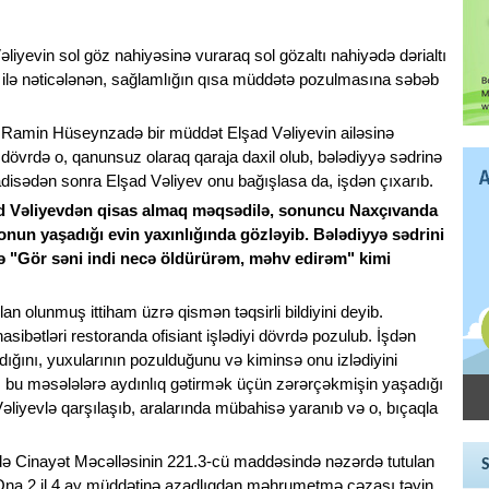
iyevin sol göz nahiyəsinə vuraraq sol gözaltı nahiyədə dərialtı
lə nəticələnən, sağlamlığın qısa müddətə pozulmasına səbəb
 Ramin Hüseynzadə bir müddət Elşad Vəliyevin ailəsinə
dövrdə o, qanunsuz olaraq qaraja daxil olub, bələdiyyə sədrinə
adisədən sonra Elşad Vəliyev onu bağışlasa da, işdən çıxarıb.
 Vəliyevdən qisas almaq məqsədilə, sonuncu Naxçıvanda
nun yaşadığı evin yaxınlığında gözləyib. Bələdiyyə sədrini
ə "Gör səni indi necə öldürürəm, məhv edirəm" kimi
 olunmuş ittiham üzrə qismən təqsirli bildiyini deyib.
asibətləri restoranda ofisiant işlədiyi dövrdə pozulub. İşdən
adığını, yuxularının pozulduğunu və kiminsə onu izlədiyini
, bu məsələlərə aydınlıq gətirmək üçün zərərçəkmişin yaşadığı
əliyevlə qarşılaşıb, aralarında mübahisə yaranıb və o, bıçaqla
Cinayət Məcəlləsinin 221.3-cü maddəsində nəzərdə tutulan
b. Ona 2 il 4 ay müddətinə azadlıqdan məhrumetmə cəzası təyin