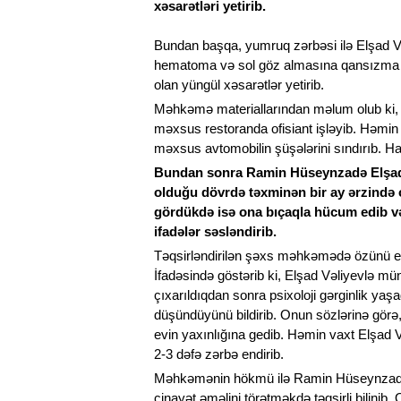
xəsarətləri yetirib.
Bundan başqa, yumruq zərbəsi ilə Elşad Vəl
hematoma və sol göz almasına qansızma i
olan yüngül xəsarətlər yetirib.
Məhkəmə materiallarından məlum olub ki,
məxsus restoranda ofisiant işləyib. Həmin 
məxsus avtomobilin şüşələrini sındırıb. H
Bundan sonra Ramin Hüseynzadə Elşad
olduğu dövrdə təxminən bir ay ərzində o
gördükdə isə ona bıçaqla hücum edib v
ifadələr səsləndirib.
Təqsirləndirilən şəxs məhkəmədə özünü elan
İfadəsində göstərib ki, Elşad Vəliyevlə mün
çıxarıldıqdan sonra psixoloji gərginlik yaş
düşündüyünü bildirib. Onun sözlərinə görə
evin yaxınlığına gedib. Həmin vaxt Elşad V
2-3 dəfə zərbə endirib.
Məhkəmənin hökmü ilə Ramin Hüseynzadə 
cinayət əməlini törətməkdə təqsirli bilini