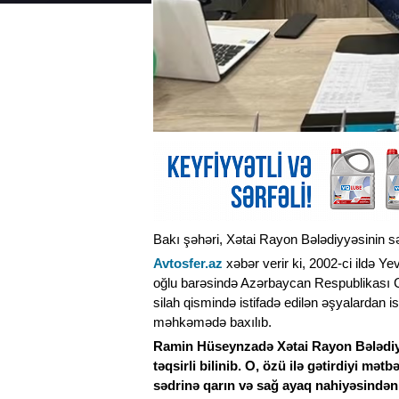
Bakı şəhəri, Xətai Rayon Bələdiyyəsinin sə
Avtosfer.az
xəbər verir ki, 2002-ci ildə
oğlu barəsində Azərbaycan Respublikası Ci
silah qismində istifadə edilən əşyalardan i
məhkəmədə baxılıb.
Ramin Hüseynzadə Xətai Rayon Bələdiyy
təqsirli bilinib. O, özü ilə gətirdiyi mə
sədrinə qarın və sağ ayaq nahiyəsindən 