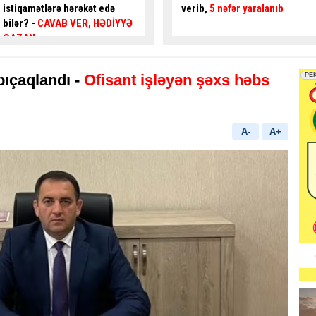
verib,
5 nəfər yaralanıb
gənc az qala
asfalta
yıxılacaqdı
- VİDEO
bıçaqlandı -
Ofisant işləyən şəxs həbs
A-
A+