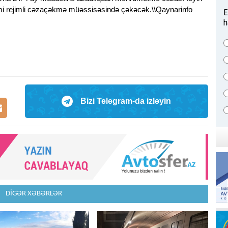
mumi rejimli cəzaçəkmə müəssisəsində çəkəcək.\\Qaynarinfo
E
h
Bizi Telegram-da izləyin
DİGƏR XƏBƏRLƏR