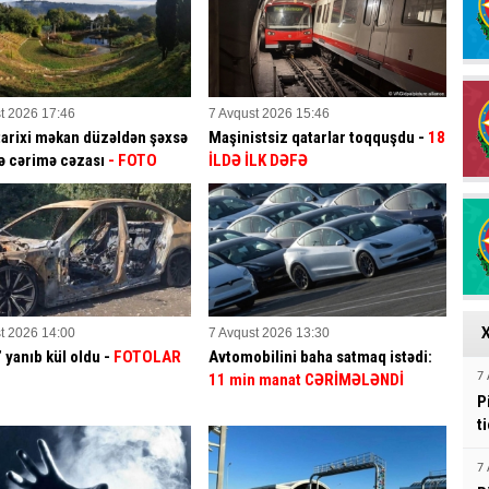
t 2026 17:46
7 Avqust 2026 15:46
tarixi məkan düzəldən şəxsə
Maşinistsiz qatarlar toqquşdu -
18
ə cərimə cəzası
- FOTO
İLDƏ İLK DƏFƏ
t 2026 14:00
7 Avqust 2026 13:30
yanıb kül oldu -
FOTOLAR
Avtomobilini baha satmaq istədi:
11 min manat CƏRİMƏLƏNDİ
7 
P
t
7 