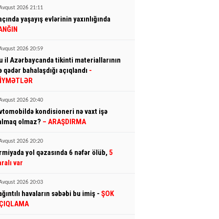
Avqust 2026 21:11
açında yaşayış evlərinin yaxınlığında
ANĞIN
Avqust 2026 20:59
u il Azərbaycanda tikinti materiallarının
ə qədər bahalaşdığı açıqlandı
-
İYMƏTLƏR
Avqust 2026 20:40
vtomobildə kondisioneri nə vaxt işə
almaq olmaz?
– ARAŞDIRMA
Avqust 2026 20:20
rmiyada yol qəzasında 6 nəfər ölüb,
5
aralı var
Avqust 2026 20:03
ağıntılı havaların səbəbi bu imiş -
ŞOK
ÇIQLAMA