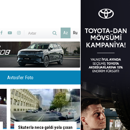
Az
Ru
Avtosfer Foto
İsti hava avtomobilə necə
Ölümlə yadda qalan 