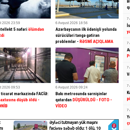
B
q
7 
t 2026 23:59
6 Avqust 2026 18:56
İ
tellekt 5 nəfəri
ölümdən
Azərbaycanın ilk ödənişli yolunda
y
tdi
sürücüləri təngə gətirən
problemlər -
RƏSMİ AÇIQLAMA
7 
A
P
7 
V
7 
t 2026 09:53
6 Avqust 2026 09:24
K
 ticarət mərkəzində FACİƏ:
Bakı metrosunda sərnişinlər
p
 şaxtasına düşüb öldü
-
qatardan
DÜŞÜRÜLDÜ - FOTO -
ƏNİB
VİDEO
7 
Y
ç