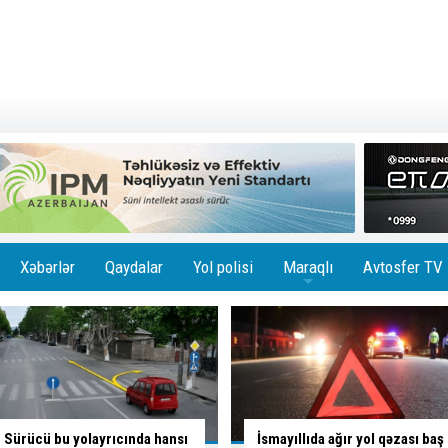
Xəbərlər
Qaydalar
Yol polisi
Maraqlı
Avtosfer TV
+
İsmayıllıda ağır yol qəzası baş
Skuterlə necə gəldi yola çıxan