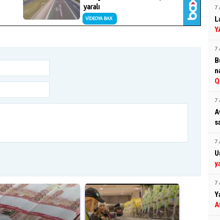
7 
L
Y
7 
B
n
Q
7 
A
s
7 
U
y
7 
Y
A