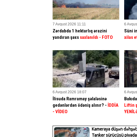
7 Avqust 2026 11:11
6 Avqus
Zərdabda 1 hektarlıq ərazini
Süni in
yandıran şəxs
saxlanıldı
- FOTO
xilas e
6 Avqust 2026 18:07
6 Avqus
İlisuda Ramramay şəlaləsinə
Bakıda
gedənlərdən ödəniş alınır? -
İDDİA
Liftin
- VİDEO
YENİL