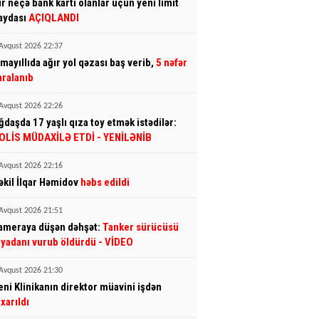
ir neçə bank kartı olanlar üçün yeni limit
aydası
AÇIQLANDI
Avqust 2026 22:37
smayıllıda ağır yol qəzası baş verib,
5 nəfər
aralanıb
Avqust 2026 22:26
ğdaşda 17 yaşlı qıza toy etmək istədilər:
OLİS MÜDAXİLƏ ETDİ
- YENİLƏNİB
Avqust 2026 22:16
əkil İlqar Həmidov
həbs edildi
Avqust 2026 21:51
ameraya düşən dəhşət:
Tanker sürücüsü
iyadanı vurub öldürdü
- VİDEO
Avqust 2026 21:30
eni Klinikanın direktor müavini işdən
ıxarıldı