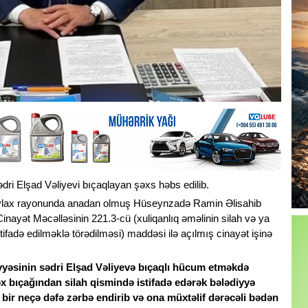
dri Elşad Vəliyevi bıçaqlayan şəxs həbs edilib.
 Yevlax rayonunda anadan olmuş Hüseynzadə Ramin Əlisahib
nayət Məcəlləsinin 221.3-cü (xuliqanlıq əməlinin silah və ya
stifadə edilməklə törədilməsi) maddəsi ilə açılmış cinayət işinə
əsinin sədri Elşad Vəliyevə bıçaqlı hücum etməkdə
tbəx bıçağından silah qismində istifadə edərək bələdiyyə
bir neçə dəfə zərbə endirib və ona müxtəlif dərəcəli bədən