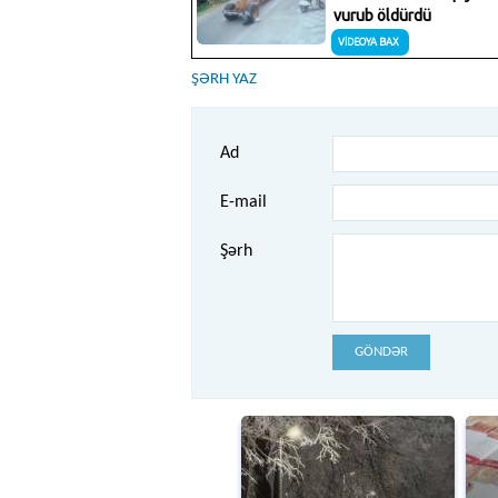
ŞƏRH YAZ
Ad
E-mail
Şərh
GÖNDƏR