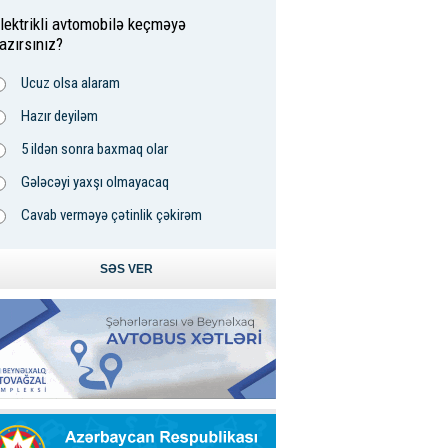
lektrikli avtomobilə keçməyə
azırsınız?
Ucuz olsa alaram
Hazır deyiləm
5 ildən sonra baxmaq olar
Gələcəyi yaxşı olmayacaq
Cavab verməyə çətinlik çəkirəm