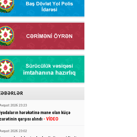
XƏBƏRLƏR
Avqust 2026 23:23
iyadaların hərəkətinə mane olan küçə
icarətinin qarşısı alındı
- VİDEO
Avqust 2026 23:02