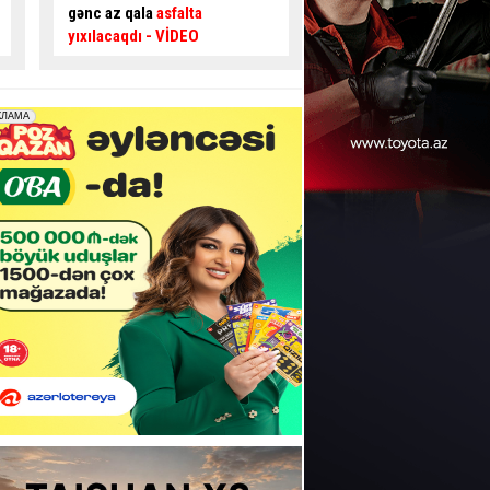
təsir edir? –
Usta AÇIQLADI
təhlükəli ötmə - Sür
şəraiti yaratdı
- VİDE