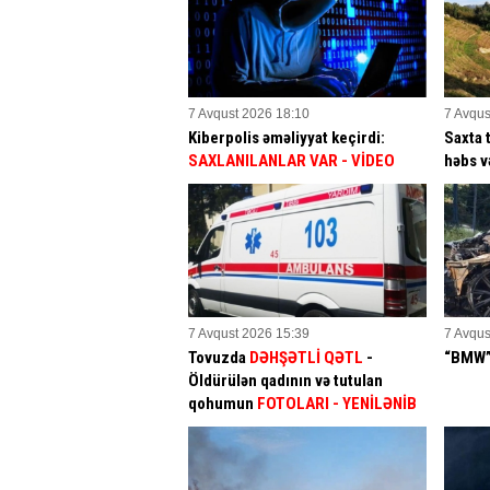
7 Avqust 2026 18:10
7 Avqus
Kiberpolis əməliyyat keçirdi:
Saxta 
SAXLANILANLAR VAR
- VİDEO
həbs v
7 Avqust 2026 15:39
7 Avqus
Tovuzda
DƏHŞƏTLİ QƏTL
-
“BMW” 
Öldürülən qadının və tutulan
qohumun
FOTOLARI
- YENİLƏNİB