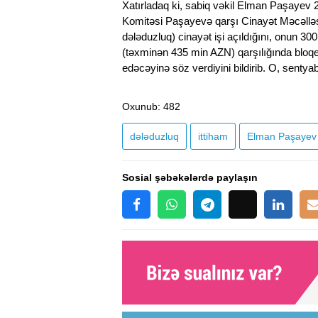
Xatırladaq ki, sabiq vəkil Elman Paşayev 
Komitəsi Paşayevə qarşı Cinayət Məcəlləsi
dələduzluq) cinayət işi açıldığını, onun 3
(təxminən 435 min AZN) qarşılığında bloqe
edəcəyinə söz verdiyini bildirib. O, sentya
Oxunub
: 482
dələduzluq
ittiham
Elman Paşayev
Sosial şəbəkələrdə paylaşın