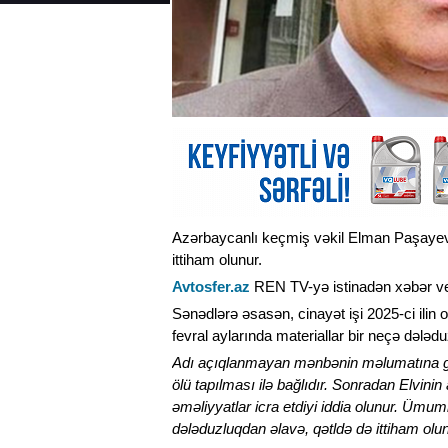
Azərbaycanlı keçmiş vəkil Elman Paşayevi
ittiham olunur.
Avtosfer.az
REN TV-yə istinadən xəbər verir
Sənədlərə əsasən, cinayət işi 2025-ci ilin o
fevral aylarında materiallar bir neçə dələduzlu
Adı açıqlanmayan mənbənin məlumatına gör
ölü tapılması ilə bağlıdır. Sonradan Elvin
əməliyyatlar icra etdiyi iddia olunur. Ümum
dələduzluqdan əlavə, qətldə də ittiham olu