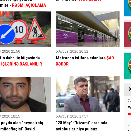
mlər -
RƏSMİ AÇIQLAMA
t 2026 21:56
5 Avqust 2026 20:12
tın daha üç küçəsində
Metrodan istifadə edənlərə
ŞAD
 İŞLƏRİNƏ BAŞLANILIR
XƏBƏR
7 
Y
ç
t 2026 18:15
5 Avqust 2026 17:57
 peyda olan "beynəlxalq
"28 May"-"Nizami" arasında
7 
müdafiəçisi" David
avtobuslar niyə pulsuz