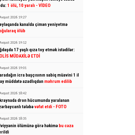
ldu:
1 ölü, 10 yaralı
- VİDEO
Avqust 2026 19:27
eyləqanda kanalda çimən yeniyetmə
oğularaq ölüb
Avqust 2026 19:12
ğdaşda 17 yaşlı qıza toy etmək istədilər:
OLİS MÜDAXİLƏ ETDİ
Avqust 2026 19:01
aradağın icra başçısının sabiq müavini 1 il
 ay müddətə azadlıqdan
məhrum edilib
Avqust 2026 18:42
kraynada dron hücumunda yaralanan
zərbaycanlı tələbə
vəfat etdi
- FOTO
Avqust 2026 18:35
lviyyənin ölümünə görə həkimə
bu cəza
erildi