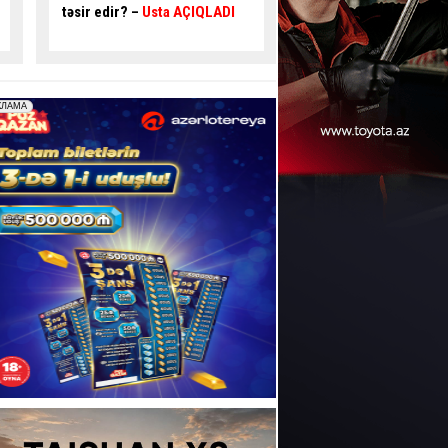
təhlükəli ötmə - Sürücü
qəza
qəza şəraiti yaratdı 
şəraiti yaratdı
- VİDEO
189
- VİDEO