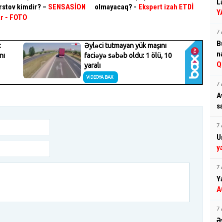
L
rstov kimdir? –
SENSASİON
olmayacaq? -
Ekspert izah ETDİ
Y
ar
- FOTO
7 
B
n
Q
7 
A
s
7 
U
y
7 
Y
A
7 
Ə