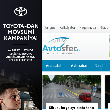
Yarışma
Kalkulyator
Haqqımızda
Əlaqə
Ana səhifə
Avtoxəbər
Gündəm
+
+
u yolayrıcında hansı
Sürücünün düşüncə tərzi