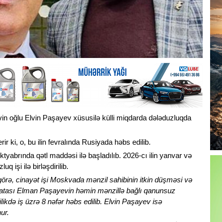
n oğlu Elvin Paşayev xüsusilə külli miqdarda dələduzluqda
 ki, o, bu ilin fevralında Rusiyada həbs edilib.
ktyabrında qətl maddəsi ilə başladılıb. 2026-cı ilin yanvar və
q işi ilə birləşdirilib.
ə, cinayət işi Moskvada mənzil sahibinin itkin düşməsi və
in atası Elman Paşayevin həmin mənzillə bağlı qanunsuz
ilikdə iş üzrə 8 nəfər həbs edilib. Elvin Paşayev isə
nur.