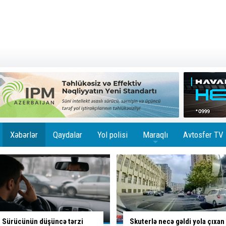
Xəbərlər
Qaydalar
Yol polisi
Maraqlı
Avtosfer TV
+
Skuterlə necə gəldi yola çıxan
İsti hava avtomobilə necə