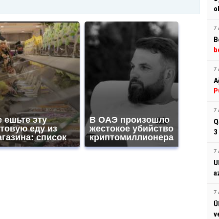
o
7 
B
b
7 
A
P
7 
 ешьте эту
В ОАЭ произошло
Q
товую еду из
жестокое убийство
3
газина: список
криптомиллионера
7 
U
a
7 
Ü
v