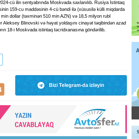
2024-cü ilin sentyabrında Moskvada saxlanılıb. Rusiya İstintaq
nin 159-cu maddəsinin 4-cü bəndi ilə (xüsusilə külli miqdarda
00 min dollar (təxminən 510 min AZN) və 18,5 milyon rubl
r Aleksey Blinovski və həyat yoldaşını cinayət təqibindən azad
brın 18-i Moskvada istintaq təcridxanasına göndərilib.
Bizi Telegram-da izləyin