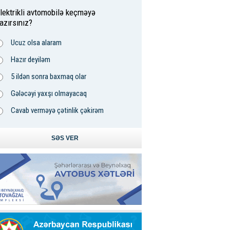
lektrikli avtomobilə keçməyə
azırsınız?
Ucuz olsa alaram
Hazır deyiləm
5 ildən sonra baxmaq olar
Gələcəyi yaxşı olmayacaq
Cavab verməyə çətinlik çəkirəm