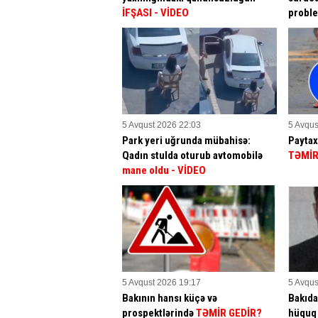
İFŞASI
- VİDEO
proble
5 Avqust 2026 22:03
5 Avqus
Park yeri uğrunda mübahisə:
Paytax
Qadın stulda oturub avtomobilə
TƏMİR
mane oldu
- VİDEO
5 Avqust 2026 19:17
5 Avqus
Bakının hansı küçə və
Bakıda
prospektlərində
TƏMİR GEDİR?
hüquq 