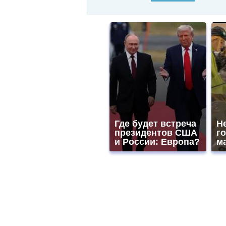
Где будет встреча
Не
президентов США
го
и России: Европа?
ма