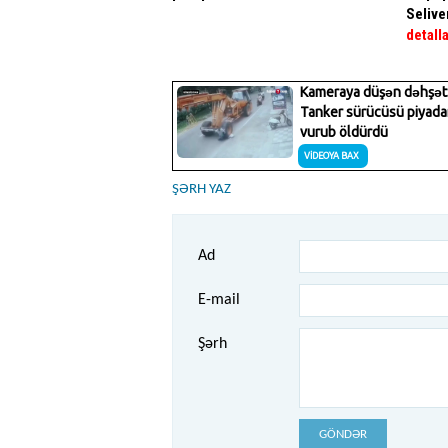
Selive
detall
ŞƏRH YAZ
Ad
E-mail
Şərh
GÖNDƏR