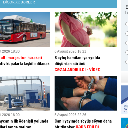
DİGƏR XƏBƏRLƏR
E
h
t 2026 18:30
6 Avqust 2026 18:21
a
altı marşrutun hərəkəti
8 aylıq hamiləni yarıyolda
tiv küçələrlə təşkil ediləcək
düşürdən sürücü
CƏZALANDIRILDI
- VİDEO
t 2026 16:00
5 Avqust 2026 22:26
ycanın ilk ödənişli yolunda
Canlı yayımda söyüş söyən daha
ləri təngə gətirən
bir tiktoker
HƏBS EDİLDİ