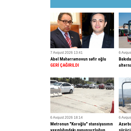
7 Avqust 2026 13:41
6 Avqus
Abel Məhərrəmovun səfir oğlu
Bakıd
GERİ ÇAĞIRILDI
alterna
6 Avqust 2026 18:14
6 Avqus
Metronun "Koroğlu" stansiyasının
Azərba
yaxınlığındakı qanunsuzluğun
sürücü