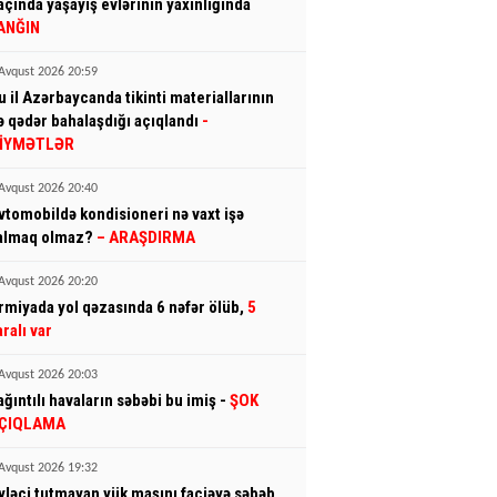
açında yaşayış evlərinin yaxınlığında
ANĞIN
Avqust 2026 20:59
u il Azərbaycanda tikinti materiallarının
ə qədər bahalaşdığı açıqlandı
-
İYMƏTLƏR
Avqust 2026 20:40
vtomobildə kondisioneri nə vaxt işə
almaq olmaz?
– ARAŞDIRMA
Avqust 2026 20:20
rmiyada yol qəzasında 6 nəfər ölüb,
5
aralı var
Avqust 2026 20:03
ağıntılı havaların səbəbi bu imiş -
ŞOK
ÇIQLAMA
Avqust 2026 19:32
yləci tutmayan yük maşını faciəyə səbəb