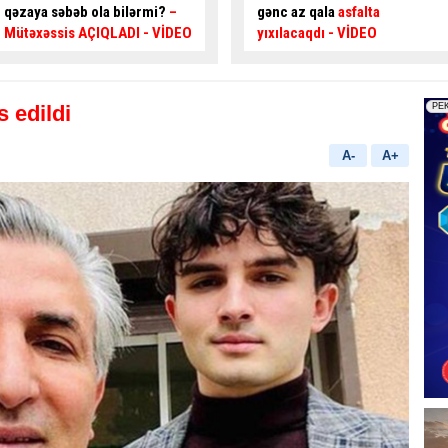
gənc az qala
asfalta
təsir edir? –
Usta AÇIQLADI
yıxılacaqdı
- VİDEO
 edildi
A-
A+