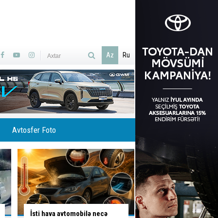
Az
Ru
Avtosfer Foto
Ölümlə yadda qalan yolda
Yolu bağladı, geriyə 