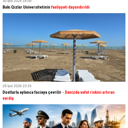
30 İyul 2026 18:09
Bakı Qızlar Universitetinin
fəaliyyəti dayandırıldı
29 İyul 2026 23:33
Dostlarla əyləncə faciəyə çevrilir
- Dənizdə vəfat riskini artıran
vərdiş