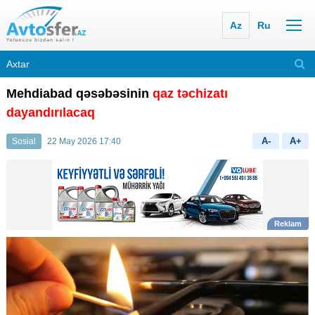
Az
Ru
Mehdiabad qəsəbəsinin
qaz təchizatı
dayandırılacaq
A-
A+
Sosial
22 May 2026 17:40