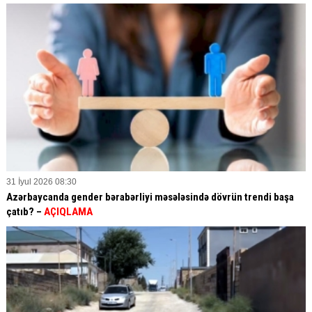
31 İyul 2026 08:30
Azərbaycanda gender bərabərliyi məsələsində dövrün trendi başa
çatıb? –
AÇIQLAMA