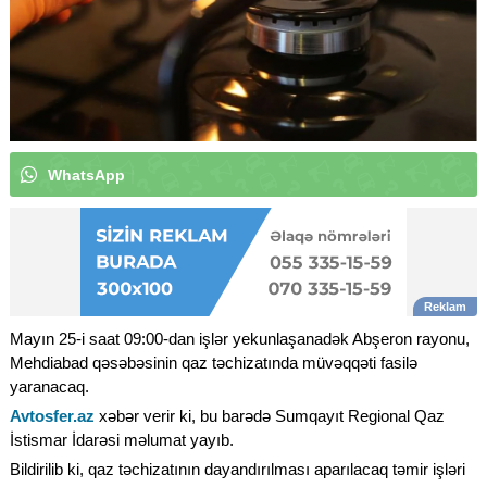
W
h
a
t
s
A
p
p
k
a
n
a
l
ı
m
ı
z
a
a
b
u
n
ə
o
l
|
Mayın 25-i saat 09:00-dan işlər yekunlaşanadək Abşeron rayonu,
Mehdiabad qəsəbəsinin qaz təchizatında müvəqqəti fasilə
yaranacaq.
Avtosfer.az
xəbər verir ki, bu barədə Sumqayıt Regional Qaz
İstismar İdarəsi məlumat yayıb.
Bildirilib ki, qaz təchizatının dayandırılması aparılacaq təmir işləri