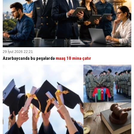
29 İyul 2026 22:21
Azərbaycanda bu peşələrdə
maaş 10 minə çatır