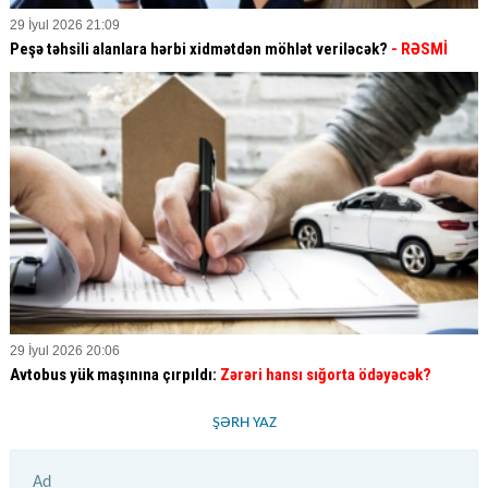
29 İyul 2026 21:09
Peşə təhsili alanlara hərbi xidmətdən möhlət veriləcək?
- RƏSMİ
29 İyul 2026 20:06
Avtobus yük maşınına çırpıldı:
Zərəri hansı sığorta ödəyəcək?
ŞƏRH YAZ
Ad