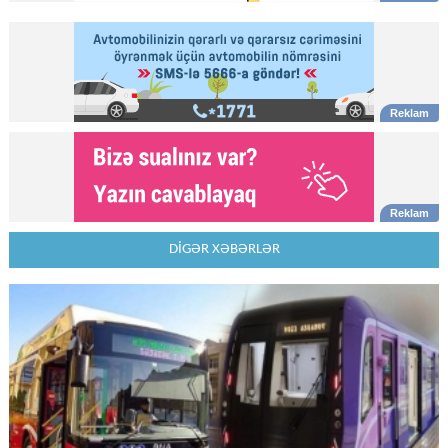
DİGƏR XƏBƏRLƏR