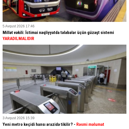
5 Avqust 2026 17:46
Millət vəkili: İctimai nəqliyyatda tələbələr üçün güzəşt sistemi
YARADILMALIDIR
3 Avqust 2026 15:39
Yeni metro keçidi hansı ərazidə tikilir? -
Rəsmi məlumat