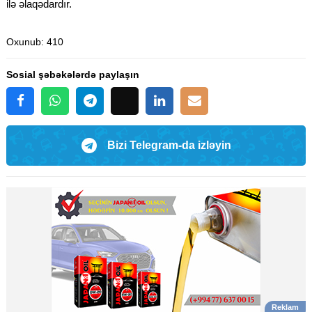
ilə əlaqədardır.
Oxunub
: 410
Sosial şəbəkələrdə paylaşın
Bizi Telegram-da izləyin