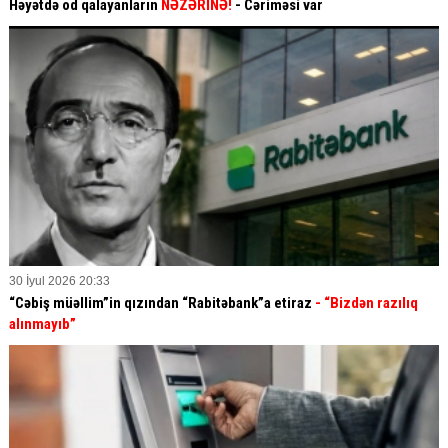
Həyətdə od qalayanların
NƏZƏRİNƏ!
- Cəriməsi var
30 İyul 2026 20:33
“Cəbiş müəllim”in qızından “Rabitəbank”a etiraz
- “Bizdən razılıq
alınmayıb”