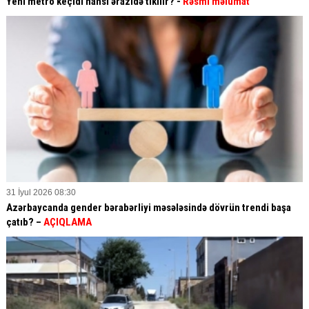
Yeni metro keçidi hansı ərazidə tikilir? -
Rəsmi məlumat
31 İyul 2026 08:30
Azərbaycanda gender bərabərliyi məsələsində dövrün trendi başa
çatıb? –
AÇIQLAMA