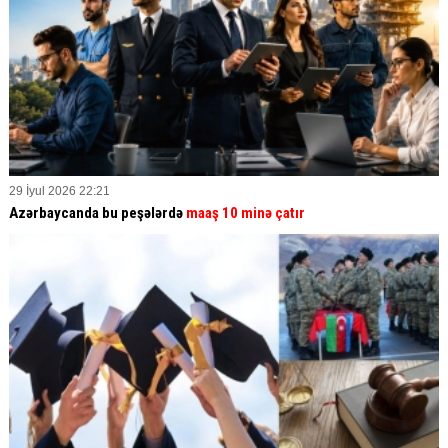
29 İyul 2026 22:21
Azərbaycanda bu peşələrdə
maaş 10 minə çatır