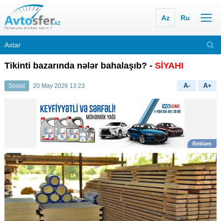
Az
Ru
Tikinti bazarında nələr bahalaşıb? -
SİYAHI
A-
A+
Sosial
20 May 2026 13:23