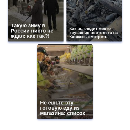
Такую зиму в
Как выглядит место
России никто не
крушение вертолета на
ждал: как так?!
Кавказе: смотреть
Не ешьте эту
готовую еду из
магазина: список