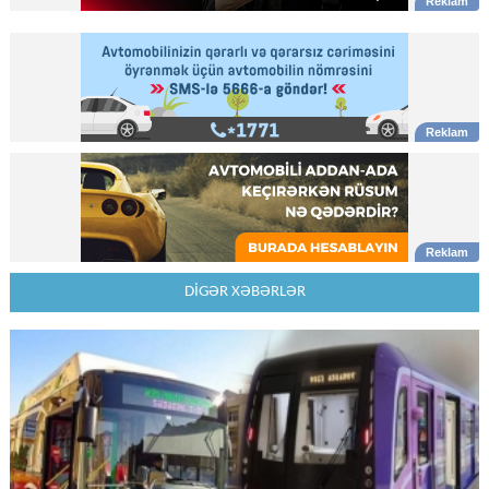
DİGƏR XƏBƏRLƏR