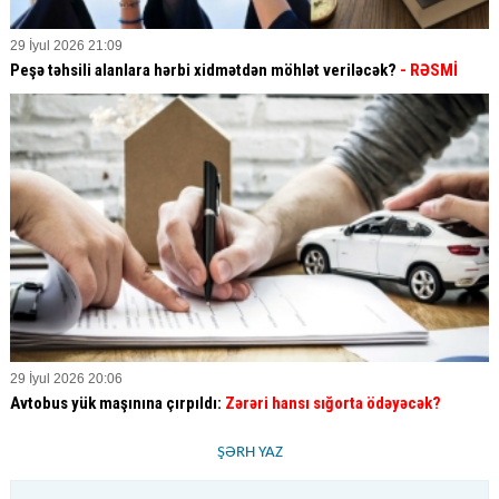
29 İyul 2026 21:09
Peşə təhsili alanlara hərbi xidmətdən möhlət veriləcək?
- RƏSMİ
29 İyul 2026 20:06
Avtobus yük maşınına çırpıldı:
Zərəri hansı sığorta ödəyəcək?
ŞƏRH YAZ