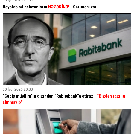
30 İyul 2026 21:54
Həyətdə od qalayanların
NƏZƏRİNƏ!
- Cəriməsi var
30 İyul 2026 20:33
“Cəbiş müəllim”in qızından “Rabitəbank”a etiraz
- “Bizdən razılıq
alınmayıb”