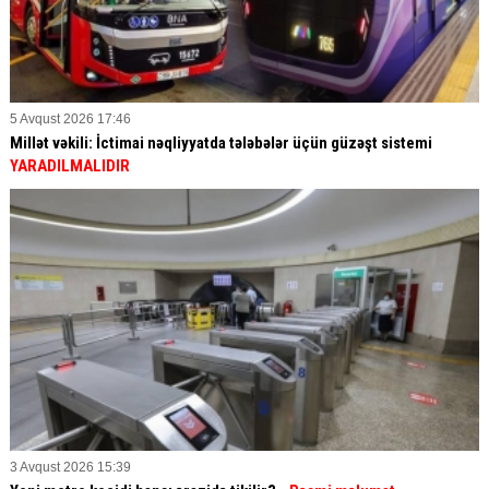
5 Avqust 2026 17:46
Millət vəkili: İctimai nəqliyyatda tələbələr üçün güzəşt sistemi
YARADILMALIDIR
3 Avqust 2026 15:39