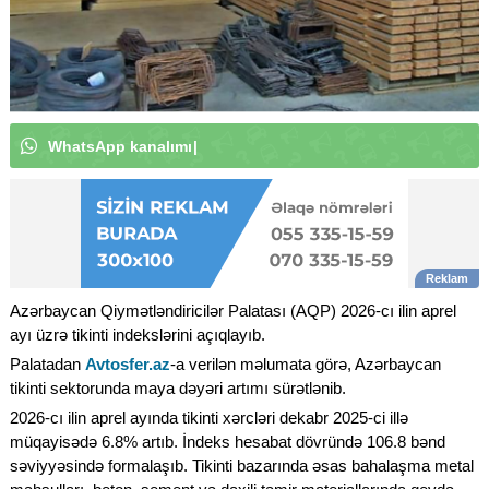
W
h
a
t
s
A
p
p
k
a
n
a
l
ı
m
ı
z
a
a
b
u
n
ə
o
l
u
n
|
Azərbaycan Qiymətləndiricilər Palatası (AQP) 2026-cı ilin aprel
ayı üzrə tikinti indekslərini açıqlayıb.
Palatadan
Avtosfer.az
-a verilən məlumata görə, Azərbaycan
tikinti sektorunda maya dəyəri artımı sürətlənib.
2026-cı ilin aprel ayında tikinti xərcləri dekabr 2025-ci illə
müqayisədə 6.8% artıb. İndeks hesabat dövründə 106.8 bənd
səviyyəsində formalaşıb. Tikinti bazarında əsas bahalaşma metal