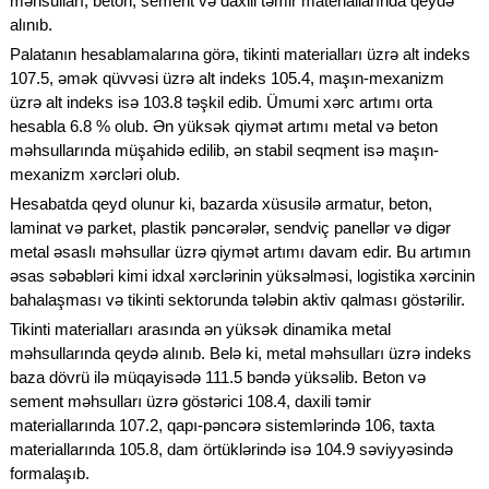
məhsulları, beton, sement və daxili təmir materiallarında qeydə
alınıb.
Palatanın hesablamalarına görə, tikinti materialları üzrə alt indeks
107.5, əmək qüvvəsi üzrə alt indeks 105.4, maşın-mexanizm
üzrə alt indeks isə 103.8 təşkil edib. Ümumi xərc artımı orta
hesabla 6.8 % olub. Ən yüksək qiymət artımı metal və beton
məhsullarında müşahidə edilib, ən stabil seqment isə maşın-
mexanizm xərcləri olub.
Hesabatda qeyd olunur ki, bazarda xüsusilə armatur, beton,
laminat və parket, plastik pəncərələr, sendviç panellər və digər
metal əsaslı məhsullar üzrə qiymət artımı davam edir. Bu artımın
əsas səbəbləri kimi idxal xərclərinin yüksəlməsi, logistika xərcinin
bahalaşması və tikinti sektorunda tələbin aktiv qalması göstərilir.
Tikinti materialları arasında ən yüksək dinamika metal
məhsullarında qeydə alınıb. Belə ki, metal məhsulları üzrə indeks
baza dövrü ilə müqayisədə 111.5 bəndə yüksəlib. Beton və
sement məhsulları üzrə göstərici 108.4, daxili təmir
materiallarında 107.2, qapı-pəncərə sistemlərində 106, taxta
materiallarında 105.8, dam örtüklərində isə 104.9 səviyyəsində
formalaşıb.