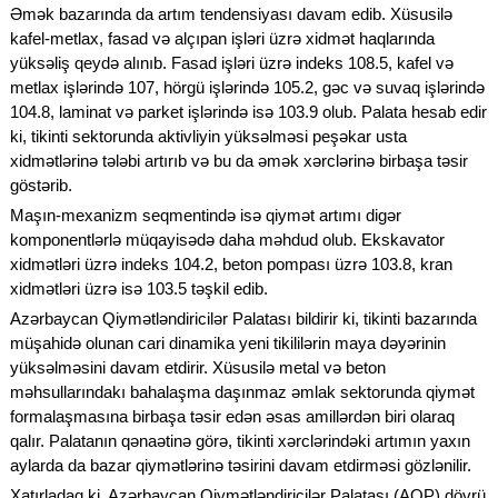
Əmək bazarında da artım tendensiyası davam edib. Xüsusilə
kafel-metlax, fasad və alçıpan işləri üzrə xidmət haqlarında
yüksəliş qeydə alınıb. Fasad işləri üzrə indeks 108.5, kafel və
metlax işlərində 107, hörgü işlərində 105.2, gəc və suvaq işlərində
104.8, laminat və parket işlərində isə 103.9 olub. Palata hesab edir
ki, tikinti sektorunda aktivliyin yüksəlməsi peşəkar usta
xidmətlərinə tələbi artırıb və bu da əmək xərclərinə birbaşa təsir
göstərib.
Maşın-mexanizm seqmentində isə qiymət artımı digər
komponentlərlə müqayisədə daha məhdud olub. Ekskavator
xidmətləri üzrə indeks 104.2, beton pompası üzrə 103.8, kran
xidmətləri üzrə isə 103.5 təşkil edib.
Azərbaycan Qiymətləndiricilər Palatası bildirir ki, tikinti bazarında
müşahidə olunan cari dinamika yeni tikililərin maya dəyərinin
yüksəlməsini davam etdirir. Xüsusilə metal və beton
məhsullarındakı bahalaşma daşınmaz əmlak sektorunda qiymət
formalaşmasına birbaşa təsir edən əsas amillərdən biri olaraq
qalır. Palatanın qənaətinə görə, tikinti xərclərindəki artımın yaxın
aylarda da bazar qiymətlərinə təsirini davam etdirməsi gözlənilir.
Xatırladaq ki, Azərbaycan Qiymətləndiricilər Palatası (AQP) dövrü