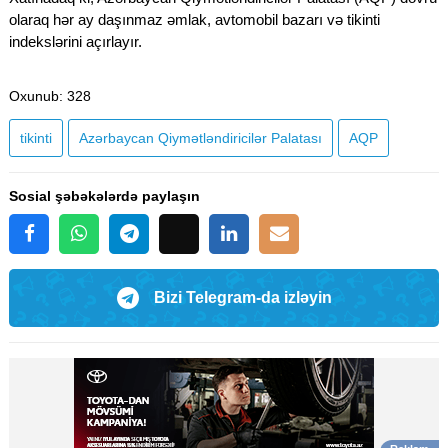
olaraq hər ay daşınmaz əmlak, avtomobil bazarı və tikinti
indekslərini açırlayır.
Oxunub
: 328
tikinti
Azərbaycan Qiymətləndiricilər Palatası
AQP
Sosial şəbəkələrdə paylaşın
Bizi Telegram-da izləyin