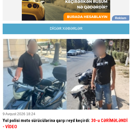
DİGƏR XƏBƏRLƏR
9 Avqust 2026 18:24
Yol polisi moto sürücülərinə qarşı reyd keçirdi:
30-u CƏRİMƏLƏNDİ
- VİDEO