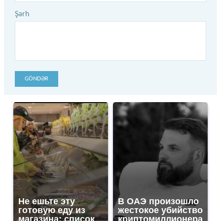
Şərh
GÖNDƏR
Не ешьте эту
В ОАЭ произошло
готовую еду из
жестокое убийство
магазина: список
криптомиллионера