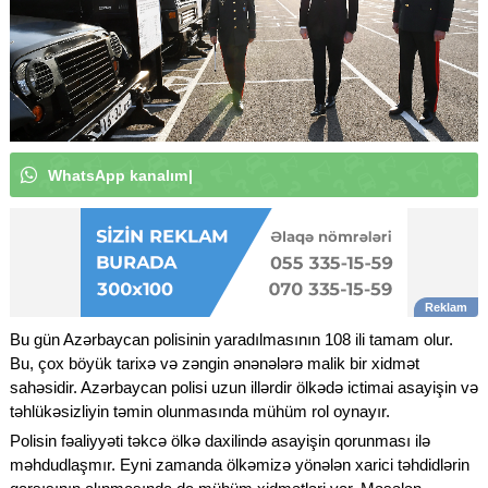
W
h
a
t
s
A
p
p
k
a
n
a
l
ı
m
ı
z
a
a
b
u
n
ə
o
l
u
n
|
Bu gün Azərbaycan polisinin yaradılmasının 108 ili tamam olur.
Bu, çox böyük tarixə və zəngin ənənələrə malik bir xidmət
sahəsidir. Azərbaycan polisi uzun illərdir ölkədə ictimai asayişin və
təhlükəsizliyin təmin olunmasında mühüm rol oynayır.
Polisin fəaliyyəti təkcə ölkə daxilində asayişin qorunması ilə
məhdudlaşmır. Eyni zamanda ölkəmizə yönələn xarici təhdidlərin