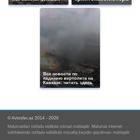
Все новости по
падению вертолета на
Кавказе: читать здесь
© Avtosfer.az 2014 - 2026
Məlumatdan istifadə etdikdə istinad mütləqdir. Məlumat internet
səhifələrində istifadə edildikdə müvafiq keçidin qoyulması mütləqdir.