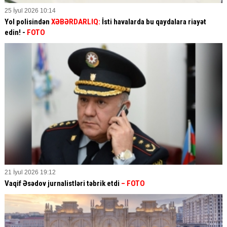
25 İyul 2026 10:14
Yol polisindən
XƏBƏRDARLIQ:
İsti havalarda bu qaydalara riayət
edin! -
FOTO
21 İyul 2026 19:12
Vaqif Əsədov jurnalistləri təbrik etdi
– FOTO