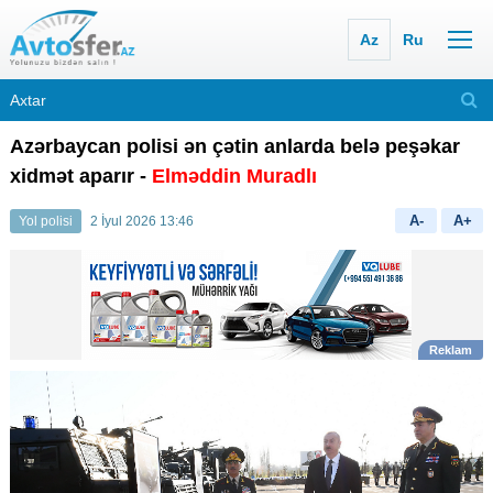
Az
Ru
Azərbaycan polisi ən çətin anlarda belə peşəkar
xidmət aparır -
Elməddin Muradlı
A-
A+
Yol polisi
2 İyul 2026 13:46