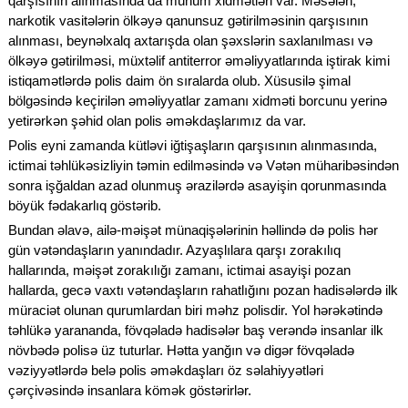
qarşısının alınmasında da mühüm xidmətləri var. Məsələn,
narkotik vasitələrin ölkəyə qanunsuz gətirilməsinin qarşısının
alınması, beynəlxalq axtarışda olan şəxslərin saxlanılması və
ölkəyə gətirilməsi, müxtəlif antiterror əməliyyatlarında iştirak kimi
istiqamətlərdə polis daim ön sıralarda olub. Xüsusilə şimal
bölgəsində keçirilən əməliyyatlar zamanı xidməti borcunu yerinə
yetirərkən şəhid olan polis əməkdaşlarımız da var.
Polis eyni zamanda kütləvi iğtişaşların qarşısının alınmasında,
ictimai təhlükəsizliyin təmin edilməsində və Vətən müharibəsindən
sonra işğaldan azad olunmuş ərazilərdə asayişin qorunmasında
böyük fədakarlıq göstərib.
Bundan əlavə, ailə-məişət münaqişələrinin həllində də polis hər
gün vətəndaşların yanındadır. Azyaşlılara qarşı zorakılıq
hallarında, məişət zorakılığı zamanı, ictimai asayişi pozan
hallarda, gecə vaxtı vətəndaşların rahatlığını pozan hadisələrdə ilk
müraciət olunan qurumlardan biri məhz polisdir. Yol hərəkətində
təhlükə yarananda, fövqəladə hadisələr baş verəndə insanlar ilk
növbədə polisə üz tuturlar. Hətta yanğın və digər fövqəladə
vəziyyətlərdə belə polis əməkdaşları öz səlahiyyətləri
çərçivəsində insanlara kömək göstərirlər.