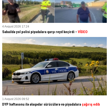
4 Avqust 2026 17:24
Səbaildə yol polisi piyadalara qarşı reyd keçirdi –
VİDEO
1 Avqust 2026 09:52
DYP həftəsonu ilə əlaqədar sürücülərə və piyadalara
çağırış edib