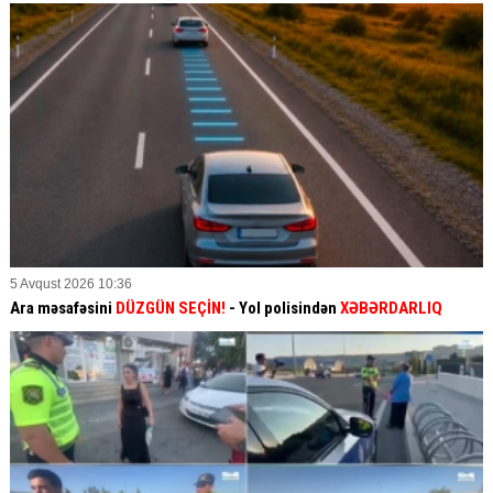
5 Avqust 2026 10:36
Ara məsafəsini
DÜZGÜN SEÇİN!
- Yol polisindən
XƏBƏRDARLIQ