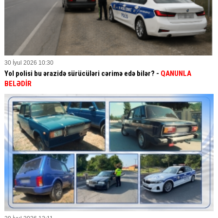
30 İyul 2026 10:30
Yol polisi bu ərazidə sürücüləri cərimə edə bilər? -
QANUNLA
BELƏDİR