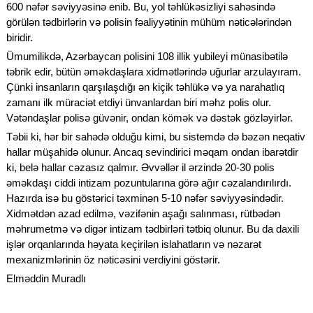
600 nəfər səviyyəsinə enib. Bu, yol təhlükəsizliyi sahəsində
görülən tədbirlərin və polisin fəaliyyətinin mühüm nəticələrindən
biridir.
Ümumilikdə, Azərbaycan polisini 108 illik yubileyi münasibətilə
təbrik edir, bütün əməkdaşlara xidmətlərində uğurlar arzulayıram.
Çünki insanların qarşılaşdığı ən kiçik təhlükə və ya narahatlıq
zamanı ilk müraciət etdiyi ünvanlardan biri məhz polis olur.
Vətəndaşlar polisə güvənir, ondan kömək və dəstək gözləyirlər.
Təbii ki, hər bir sahədə olduğu kimi, bu sistemdə də bəzən neqativ
hallar müşahidə olunur. Ancaq sevindirici məqam ondan ibarətdir
ki, belə hallar cəzasız qalmır. Əvvəllər il ərzində 20-30 polis
əməkdaşı ciddi intizam pozuntularına görə ağır cəzalandırılırdı.
Hazırda isə bu göstərici təxminən 5-10 nəfər səviyyəsindədir.
Xidmətdən azad edilmə, vəzifənin aşağı salınması, rütbədən
məhrumetmə və digər intizam tədbirləri tətbiq olunur. Bu da daxili
işlər orqanlarında həyata keçirilən islahatların və nəzarət
mexanizmlərinin öz nəticəsini verdiyini göstərir.
Elməddin Muradlı