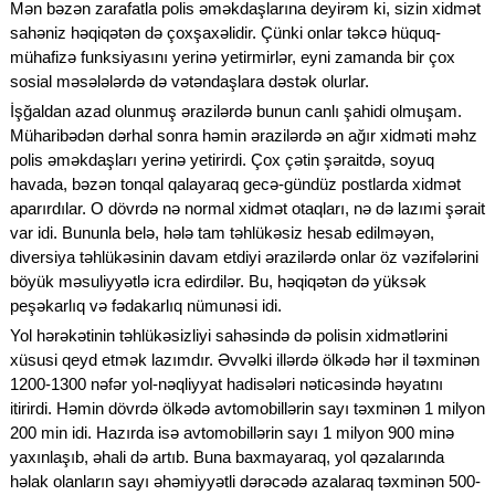
Mən bəzən zarafatla polis əməkdaşlarına deyirəm ki, sizin xidmət
sahəniz həqiqətən də çoxşaxəlidir. Çünki onlar təkcə hüquq-
mühafizə funksiyasını yerinə yetirmirlər, eyni zamanda bir çox
sosial məsələlərdə də vətəndaşlara dəstək olurlar.
İşğaldan azad olunmuş ərazilərdə bunun canlı şahidi olmuşam.
Müharibədən dərhal sonra həmin ərazilərdə ən ağır xidməti məhz
polis əməkdaşları yerinə yetirirdi. Çox çətin şəraitdə, soyuq
havada, bəzən tonqal qalayaraq gecə-gündüz postlarda xidmət
aparırdılar. O dövrdə nə normal xidmət otaqları, nə də lazımi şərait
var idi. Bununla belə, hələ tam təhlükəsiz hesab edilməyən,
diversiya təhlükəsinin davam etdiyi ərazilərdə onlar öz vəzifələrini
böyük məsuliyyətlə icra edirdilər. Bu, həqiqətən də yüksək
peşəkarlıq və fədakarlıq nümunəsi idi.
Yol hərəkətinin təhlükəsizliyi sahəsində də polisin xidmətlərini
xüsusi qeyd etmək lazımdır. Əvvəlki illərdə ölkədə hər il təxminən
1200-1300 nəfər yol-nəqliyyat hadisələri nəticəsində həyatını
itirirdi. Həmin dövrdə ölkədə avtomobillərin sayı təxminən 1 milyon
200 min idi. Hazırda isə avtomobillərin sayı 1 milyon 900 minə
yaxınlaşıb, əhali də artıb. Buna baxmayaraq, yol qəzalarında
həlak olanların sayı əhəmiyyətli dərəcədə azalaraq təxminən 500-