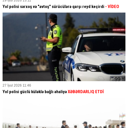
29 İyul 2026 13:11
Yol polisi sərxoş və "avtoş" sürücülərə qarşı reyd keçirdi
- VİDEO
27 İyul 2026 11:46
Yol polisi güclü küləklə bağlı əhaliyə
XƏBƏRDARLIQ ETDİ