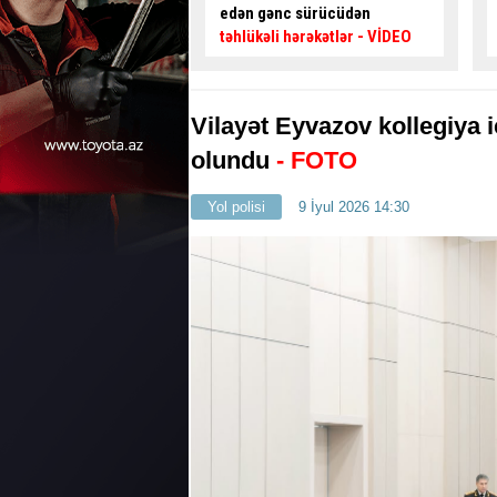
nc sürücüdən
kimi özünü blokladı
– Maraqlı
 hərəkətlər
- VİDEO
HADİSƏ
Vilayət Eyvazov kollegiya i
olundu
- FOTO
Yol polisi
9 İyul 2026 14:30