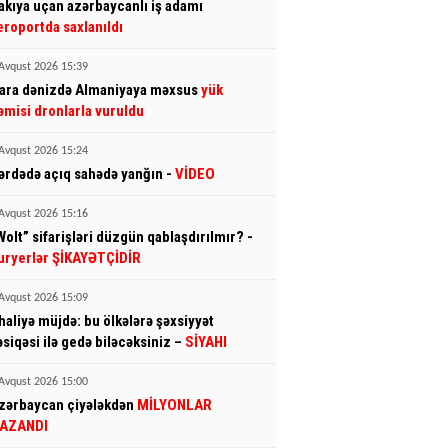
akıya uçan azərbaycanlı iş adamı
eroportda saxlanıldı
Avqust 2026 15:39
ara dənizdə Almaniyaya məxsus
yük
əmisi dronlarla vuruldu
Avqust 2026 15:24
ərdədə açıq sahədə yanğın -
VİDEO
Avqust 2026 15:16
Wolt” sifarişləri düzgün qablaşdırılmır? -
uryerlər ŞİKAYƏTÇİDİR
Avqust 2026 15:09
haliyə müjdə: bu ölkələrə şəxsiyyət
əsiqəsi ilə gedə biləcəksiniz –
SİYAHI
Avqust 2026 15:00
zərbaycan çiyələkdən
MİLYONLAR
AZANDI