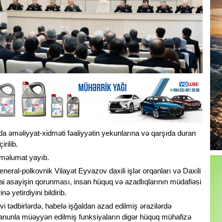
ında əməliyyat-xidməti fəaliyyətin yekunlarına və qarşıda duran
rilib.
 məlumat yayıb.
i general-polkovnik Vilayət Eyvazov daxili işlər orqanları və Daxili
ai asayişin qorunması, insan hüquq və azadlıqlarının müdafiəsi
ə yetirdiyini bildirib.
i tədbirlərdə, habelə işğaldan azad edilmiş ərazilərdə
 qanunla müəyyən edilmiş funksiyaların digər hüquq mühafizə