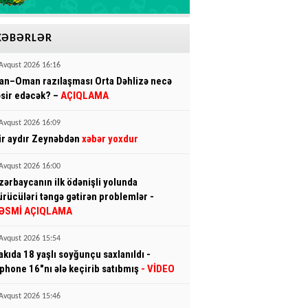
XƏBƏRLƏR
Avqust 2026 16:16
ran–Oman razılaşması Orta Dəhlizə necə
əsir edəcək? –
AÇIQLAMA
Avqust 2026 16:09
ir aydır Zeynəbdən
xəbər yoxdur
Avqust 2026 16:00
zərbaycanın ilk ödənişli yolunda
ürücüləri təngə gətirən problemlər -
ƏSMİ AÇIQLAMA
Avqust 2026 15:54
akıda 18 yaşlı soyğunçu saxlanıldı -
İphone 16"nı ələ keçirib satıbmış
- VİDEO
Avqust 2026 15:46