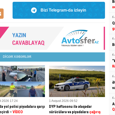
B
a
Bizi Telegram-da izləyin
6 
Q
g
6 
B
6 
DİGƏR XƏBƏRLƏR
“
K
6 
Ə
v
6 
t 2026 17:24
1 Avqust 2026 09:52
A
ə yol polisi piyadalara qarşı
DYP həftəsonu ilə əlaqədar
Q
eçirdi –
VİDEO
sürücülərə və piyadalara
çağırış