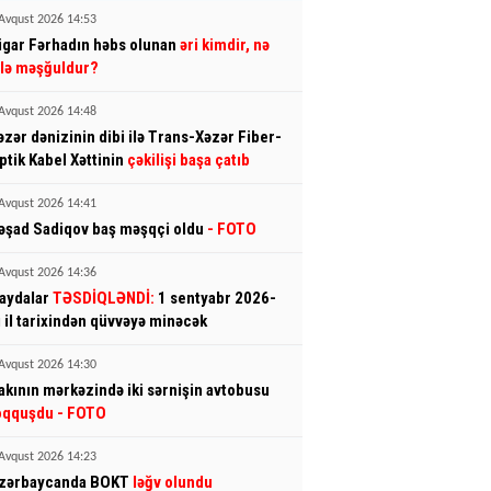
Avqust 2026 14:53
igar Fərhadın həbs olunan
əri kimdir, nə
şlə məşğuldur?
Avqust 2026 14:48
əzər dənizinin dibi ilə Trans-Xəzər Fiber-
ptik Kabel Xəttinin
çəkilişi başa çatıb
Avqust 2026 14:41
əşad Sadiqov baş məşqçi oldu
- FOTO
Avqust 2026 14:36
aydalar
TƏSDİQLƏNDİ:
1 sentyabr 2026-
ı il tarixindən qüvvəyə minəcək
Avqust 2026 14:30
akının mərkəzində iki sərnişin avtobusu
oqquşdu
- FOTO
Avqust 2026 14:23
zərbaycanda BOKT
ləğv olundu