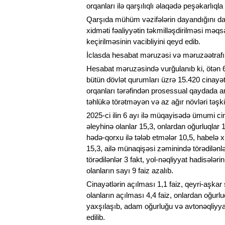
orqanları ilə qarşılıqlı əlaqədə peşəkarlıqla 
Qarşıda mühüm vəzifələrin dayandığını da d
xidməti fəaliyyətin təkmilləşdirilməsi məqsə
keçirilməsinin vacibliyini qeyd edib.
İclasda hesabat məruzəsi və məruzəətrafı çı
Hesabat məruzəsində vurğulanıb ki, ötən 6 
bütün dövlət qurumları üzrə 15.420 cinayət q
orqanları tərəfindən prosessual qaydada ar
təhlükə törətməyən və az ağır növləri təşki
2025-ci ilin 6 ayı ilə müqayisədə ümumi cin
əleyhinə olanlar 15,3, onlardan oğurluqlar 
hədə-qorxu ilə tələb etmələr 10,5, habelə xu
15,3, ailə münaqişəsi zəminində törədilənlər 
törədilənlər 3 fakt, yol-nəqliyyat hadisələri
olanların sayı 9 faiz azalıb.
Cinayətlərin açılması 1,1 faiz, qeyri-aşkar 
olanların açılması 4,4 faiz, onlardan oğurlu
yaxşılaşıb, adam oğurluğu və avtonəqliyyat
edilib.