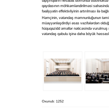
tapşırıqların hesabat dövründə bütövlükdə 
qaydasının möhkəmləndirilməsi sahəsində ə
fəaliyyətin effektivliyinin artırılması ilə bağl
Həmçinin, vətəndaş məmnunluğunun təmin 
müəyyənləşdirdiyi əsas vəzifələrdən olduğ
hüquqazidd əməllər nəticəsində vurulmuş m
vətəndaş qəbulu işinə daha böyük həssaslı
Oxunub
: 1252