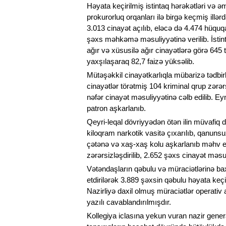
Həyata keçirilmiş istintaq hərəkətləri və əmə
prokurorluq orqanları ilə birgə keçmiş illər
3.013 cinayət açılıb, eləcə də 4.474 hüquqa
şəxs məhkəmə məsuliyyətinə verilib. İstin
ağır və xüsusilə ağır cinayətlərə görə 645 tə
yaxşılaşaraq 82,7 faizə yüksəlib.
Mütəşəkkil cinayətkarlıqla mübarizə tədbir
cinayətlər törətmiş 104 kriminal qrup zərər
nəfər cinayət məsuliyyətinə cəlb edilib. 
patron aşkarlanıb.
Qeyri-leqal dövriyyədən ötən ilin müvafiq 
kiloqram narkotik vasitə çıxarılıb, qanunsu
çətənə və xaş-xaş kolu aşkarlanıb məhv ed
zərərsizləşdirilib, 2.652 şəxs cinayət məsu
Vətəndaşların qəbulu və müraciətlərinə b
etdirilərək 3.889 şəxsin qəbulu həyata keçiri
Nazirliyə daxil olmuş müraciətlər operativ 
yazılı cavablandırılmışdır.
Kollegiya iclasına yekun vuran nazir gene