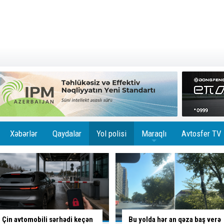
Xəbərlər
Qaydalar
Yol polisi
Maraqlı
Avtosfer TV
+
Bu yolda hər an qəza baş verə
Bakıda tıxacların həlli üçün