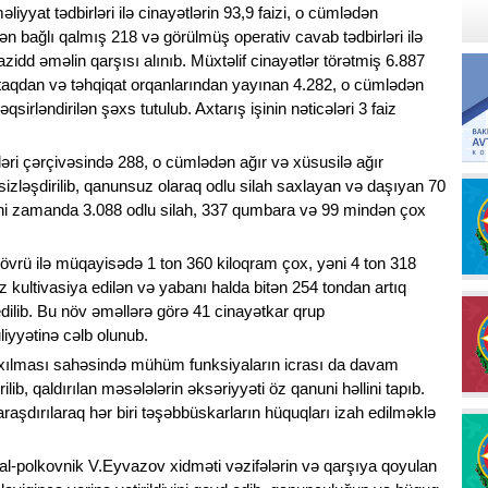
liyyat tədbirləri ilə cinayətlərin 93,9 faizi, o cümlədən
dən bağlı qalmış 218 və görülmüş operativ cavab tədbirləri ilə
zidd əməlin qarşısı alınıb. Müxtəlif cinayətlər törətmiş 6.887
taqdan və təhqiqat orqanlarından yayınan 4.282, o cümlədən
qsirləndirilən şəxs tutulub. Axtarış işinin nəticələri 3 faiz
ləri çərçivəsində 288, o cümlədən ağır və xüsusilə ağır
sizləşdirilib, qanunsuz olaraq odlu silah saxlayan və daşıyan 70
Eyni zamanda 3.088 odlu silah, 337 qumbara və 99 mindən çox
dövrü ilə müqayisədə 1 ton 360 kiloqram çox, yəni 4 ton 318
z kultivasiya edilən və yabanı halda bitən 254 tondan artıq
ilib. Bu növ əməllərə görə 41 cinayətkar qrup
liyyətinə cəlb olunub.
axılması sahəsində mühüm funksiyaların icrası da davam
lib, qaldırılan məsələlərin əksəriyyəti öz qanuni həllini tapıb.
araşdırılaraq hər biri təşəbbüskarların hüquqları izah edilməklə
ral-polkovnik V.Eyvazov xidməti vəzifələrin və qarşıya qoyulan