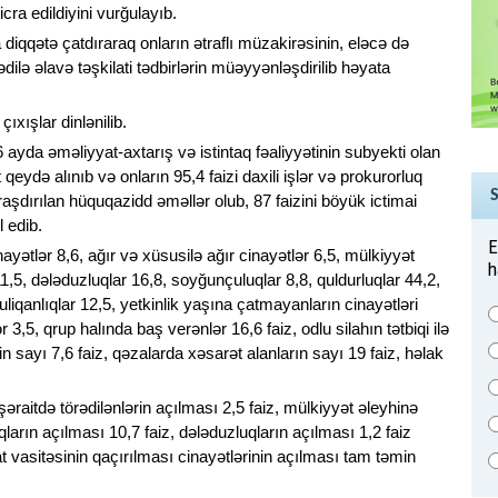
icra edildiyini vurğulayıb.
iqqətə çatdıraraq onların ətraflı müzakirəsinin, eləcə də
dilə əlavə təşkilati tədbirlərin müəyyənləşdirilib həyata
xışlar dinlənilib.
ayda əməliyyat-axtarış və istintaq fəaliyyətinin subyekti olan
eydə alınıb və onların 95,4 faizi daxili işlər və prokurorluq
aşdırılan hüquqazidd əməllər olub, 87 faizini böyük ictimai
l edib.
E
ayətlər 8,6, ağır və xüsusilə ağır cinayətlər 6,5, mülkiyyət
h
11,5, dələduzluqlar 16,8, soyğunçuluqlar 8,8, quldurluqlar 44,2,
liqanlıqlar 12,5, yetkinlik yaşına çatmayanların cinayətləri
3,5, qrup halında baş verənlər 16,6 faiz, odlu silahın tətbiqi ilə
nin sayı 7,6 faiz, qəzalarda xəsarət alanların sayı 19 faiz, həlak
şəraitdə törədilənlərin açılması 2,5 faiz, mülkiyyət əleyhinə
qların açılması 10,7 faiz, dələduzluqların açılması 1,2 faiz
 vasitəsinin qaçırılması cinayətlərinin açılması tam təmin