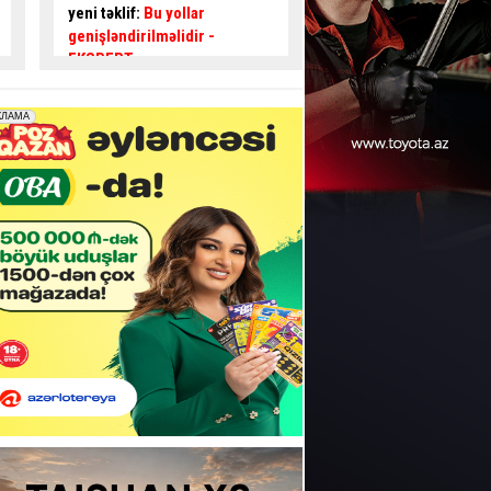
fərqi nədir?
– Mütəxəssisdən
İZAH – VİDEO