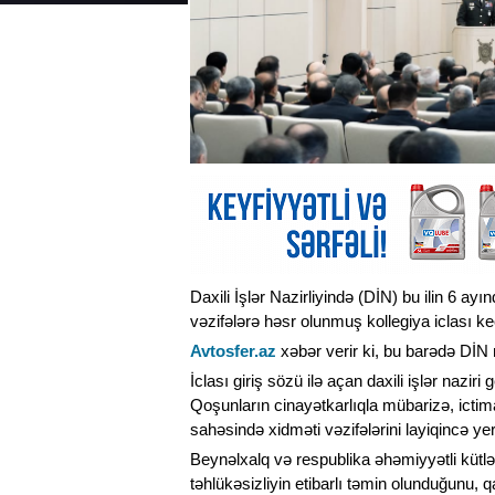
Daxili İşlər Nazirliyində (DİN) bu ilin 6 ay
vəzifələrə həsr olunmuş kollegiya iclası keçi
Avtosfer.az
xəbər verir ki, bu barədə DİN
İclası giriş sözü ilə açan daxili işlər nazir
Qoşunların cinayətkarlıqla mübarizə, ictim
sahəsində xidməti vəzifələrini layiqincə yerin
Beynəlxalq və respublika əhəmiyyətli kütləv
təhlükəsizliyin etibarlı təmin olunduğunu,