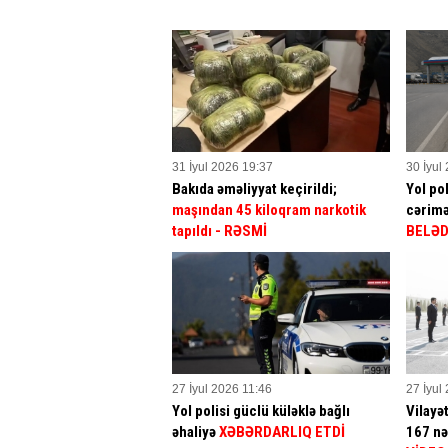
31 İyul 2026 19:37
30 İyul
Bakıda əməliyyat keçirildi;
Yol po
maşından 45 kiloqram narkotik
cərimə
tapıldı - RƏSMİ
BELƏD
27 İyul 2026 11:46
27 İyul
Yol polisi güclü küləklə bağlı
Vilayə
əhaliyə
XƏBƏRDARLIQ ETDİ
167 nə