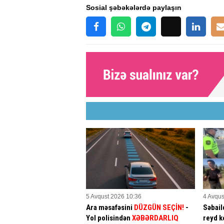
Sosial şəbəkələrdə paylaşın
5 Avqust 2026 10:36
4 Avqus
Ara məsafəsini
DÜZGÜN SEÇİN!
-
Səbaild
Yol polisindən
XƏBƏRDARLIQ
reyd k