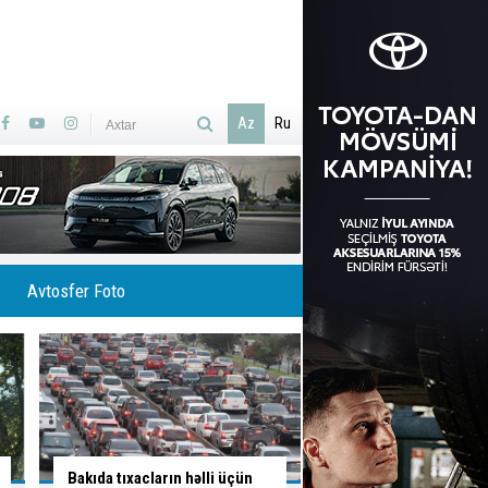
Az
Ru
Avtosfer Foto
"Dayanma" ilə "durma"nın
Ağır
QƏZA:
ölən var