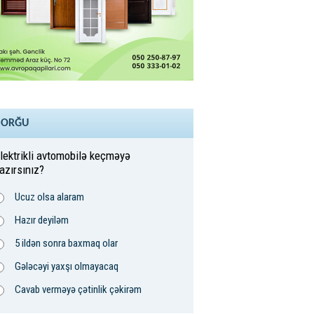
SORĞU
lektrikli avtomobilə keçməyə
azırsınız?
Ucuz olsa alaram
Hazır deyiləm
5 ildən sonra baxmaq olar
Gələcəyi yaxşı olmayacaq
Cavab verməyə çətinlik çəkirəm