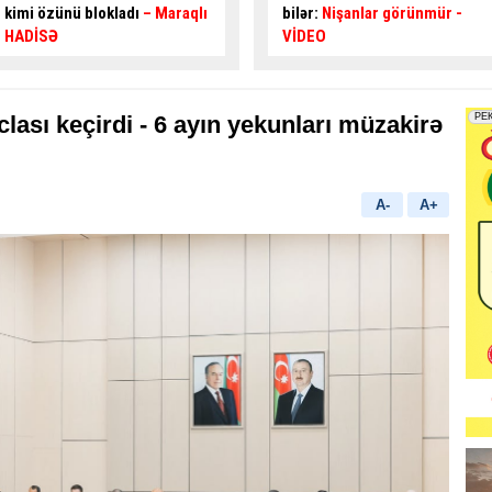
bilər:
Nişanlar görünmür
-
yeni təklif:
Bu yollar
VİDEO
genişləndirilməlidir -
EKSPERT
clası keçirdi - 6 ayın yekunları müzakirə
A-
A+