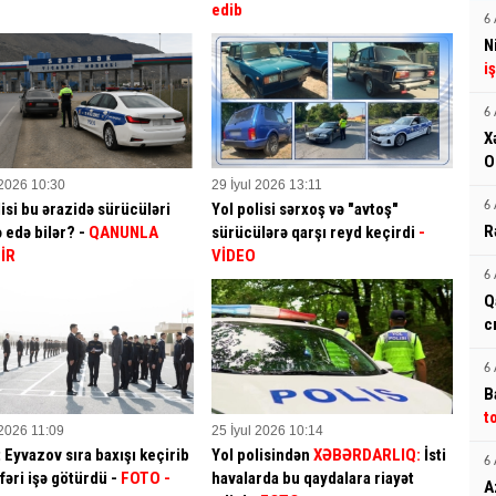
edib
6 
N
i
6 
X
O
 2026 10:30
29 İyul 2026 13:11
lisi bu ərazidə sürücüləri
Yol polisi sərxoş və "avtoş"
6 
R
 edə bilər? -
QANUNLA
sürücülərə qarşı reyd keçirdi
-
İR
VİDEO
6 
Q
c
6 
B
t
 2026 11:09
25 İyul 2026 10:14
t Eyvazov sıra baxışı keçirib
Yol polisindən
XƏBƏRDARLIQ:
İsti
6 
fəri işə götürdü -
FOTO -
havalarda bu qaydalara riayət
A