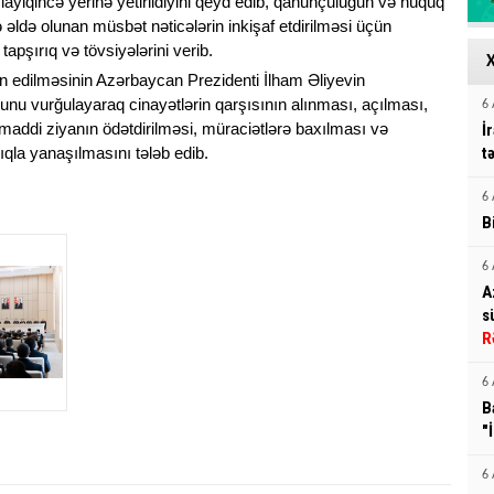
layiqincə yerinə yetirildiyini qeyd edib, qanunçuluğun və hüquq
ldə olunan müsbət nəticələrin inkişaf etdirilməsi üçün
ı tapşırıq və tövsiyələrini verib.
edilməsinin Azərbaycan Prezidenti İlham Əliyevin
unu vurğulayaraq cinayətlərin qarşısının alınması, açılması,
6 
addi ziyanın ödətdirilməsi, müraciətlərə baxılması və
İ
qla yanaşılmasını tələb edib.
t
6 
B
6 
A
s
R
6 
B
"
6 