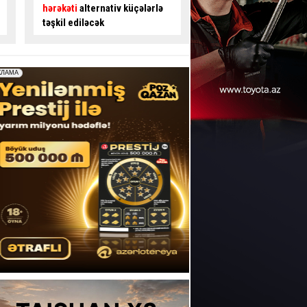
gedənlərdən ödəniş alınır? -
avtobus sürücüsü ilə
İDDİA
- VİDEO
mübahisə etdi
- VİD