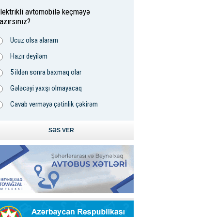
lektrikli avtomobilə keçməyə
azırsınız?
Ucuz olsa alaram
Hazır deyiləm
5 ildən sonra baxmaq olar
Gələcəyi yaxşı olmayacaq
Cavab verməyə çətinlik çəkirəm