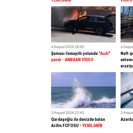
YENİLƏNİB
VİDEO
4 Avqust 2026 18:00
4 Avqus
Şamaxı-İsmayıllı yolunda
"Audi"
Neft q
yandı - ANBAAN VİDEO
avtomo
əraziy
3 Avqust 2026 23:43
3 Avqus
Qardaşoğlu ilə dənizdə batan
Azərb
Arifin FOTOSU
-
YENİLƏNİB