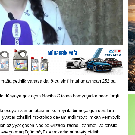
ağa çətinlik yaratsa da, 9-cu sinif imtahanlarından 252 bal
ndə dünyaya göz açan Nəcibə Əlizadə həmyaşıdlarından fərqli
fdə oxuyan zaman atasının köməyi ilə bir neçə gün dərslərə
məliyyatlar təhsilini məktəbdə davam etdirməyə imkan verməyib.
ndən əziyyət çəkən Nəcibə Əlizadə iradəsi, zəhməti və təhsilə
dlərə çatmaq üçün böyük əzmkarlıq nümayiş etdirib.