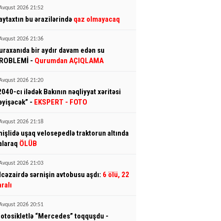
Avqust 2026 21:52
aytaxtın bu ərazilərində
qaz olmayacaq
Avqust 2026 21:36
uraxanıda bir aydır davam edən su
ROBLEMİ -
Qurumdan AÇIQLAMA
Avqust 2026 21:20
2040-cı ilədək Bakının nəqliyyat xəritəsi
əyişəcək” -
EKSPERT
- FOTO
Avqust 2026 21:18
mişlidə uşaq velosepedlə traktorun altında
alaraq
ÖLÜB
Avqust 2026 21:03
lcəzairdə sərnişin avtobusu aşdı:
6 ölü, 22
aralı
Avqust 2026 20:51
otosikletlə “Mercedes” toqquşdu -