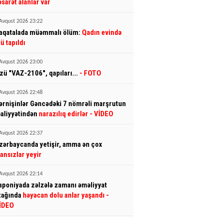
əsarət alanlar var
Avqust 2026 23:22
aqatalada müəmmalı ölüm:
Qadın evində
lü tapıldı
Avqust 2026 23:00
zü "VAZ-2106", qapıları...
- FOTO
Avqust 2026 22:48
ərnişinlər Gəncədəki 7 nömrəli marşrutun
əaliyyətindən
narazılıq edirlər
- VİDEO
Avqust 2026 22:37
zərbaycanda yetişir, amma ən çox
ransızlar yeyir
Avqust 2026 22:14
aponiyada zəlzələ zamanı əməliyyat
tağında
həyəcan dolu anlar yaşandı
-
İDEO