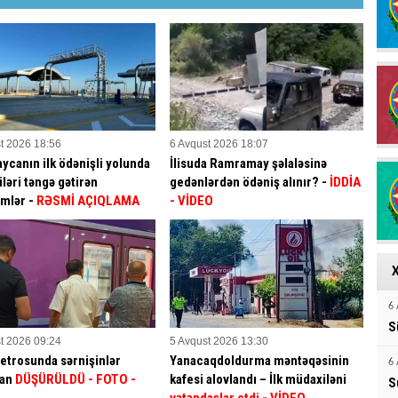
t 2026 18:56
6 Avqust 2026 18:07
ycanın ilk ödənişli yolunda
İlisuda Ramramay şəlaləsinə
ləri təngə gətirən
gedənlərdən ödəniş alınır? -
İDDİA
mlər -
RƏSMİ AÇIQLAMA
- VİDEO
6 
S
t 2026 09:24
5 Avqust 2026 13:30
etrosunda sərnişinlər
Yanacaqdoldurma məntəqəsinin
6 
dan
DÜŞÜRÜLDÜ - FOTO -
kafesi alovlandı – İlk müdaxiləni
S