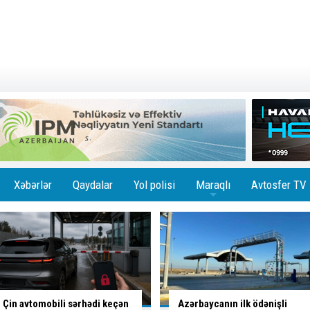
Xəbərlər
Qaydalar
Yol polisi
Maraqlı
Avtosfer TV
+
Azərbaycanın ilk ödənişli
Bakıda
altı marşrutun