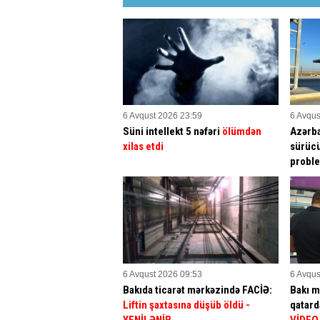
6 Avqust 2026 23:59
6 Avqus
Süni intellekt 5 nəfəri
ölümdən
Azərba
xilas etdi
sürücü
proble
6 Avqust 2026 09:53
6 Avqus
Bakıda ticarət mərkəzində FACİƏ:
Bakı m
Liftin şaxtasına düşüb öldü
-
qatar