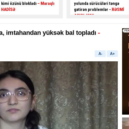
yolunda sürücüləri təngə
hərəkəti
alternativ küçələrlə
gətirən problemlər -
RƏSMİ
təşkil ediləcək
AÇIQLAMA
a, imtahandan yüksək bal topladı
-
A-
A+