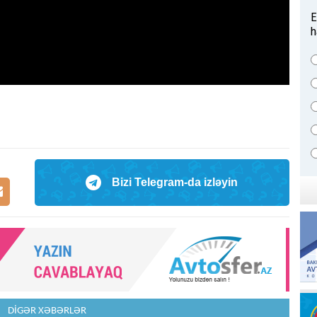
E
h
Bizi Telegram-da izləyin
DİGƏR XƏBƏRLƏR