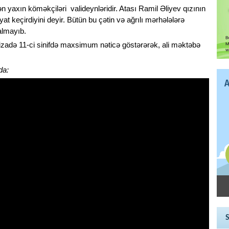
 yaxın köməkçiləri valideynləridir. Atası Ramil Əliyev qızının
t keçirdiyini deyir. Bütün bu çətin və ağrılı mərhələlərə
almayıb.
izadə 11-ci sinifdə maxsimum nəticə göstərərək, ali məktəbə
da: