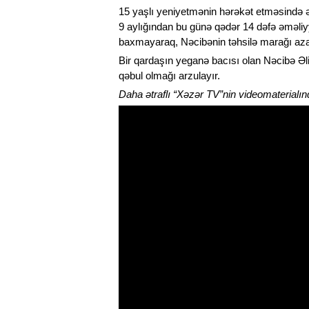
15 yaşlı yeniyetmənin hərəkət etməsində ən
9 aylığından bu günə qədər 14 dəfə əməliyya
baxmayaraq, Nəcibənin təhsilə marağı az
Bir qardaşın yeganə bacısı olan Nəcibə Əl
qəbul olmağı arzulayır.
Daha ətraflı “Xəzər TV”nin videomaterialın