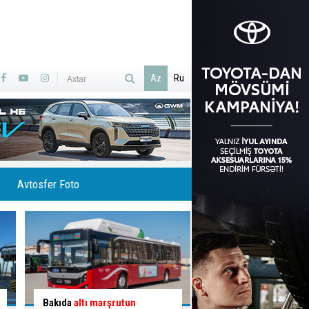
Az
Ru
Avtosfer Foto
İlisuda Ramramay şəlaləsinə
Qəzaya səbəb olan q