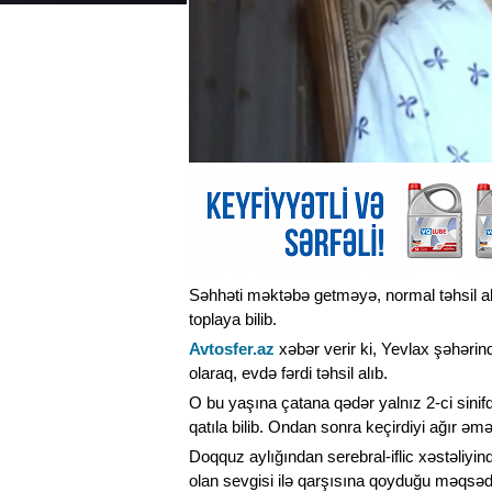
Səhhəti məktəbə getməyə, normal təhsil alm
toplaya bilib.
Avtosfer.az
xəbər verir ki, Yevlax şəhəri
olaraq, evdə fərdi təhsil alıb.
O bu yaşına çatana qədər yalnız 2-ci sini
qatıla bilib. Ondan sonra keçirdiyi ağır ə
Doqquz aylığından serebral-iflic xəstəliyi
olan sevgisi ilə qarşısına qoyduğu məqsə