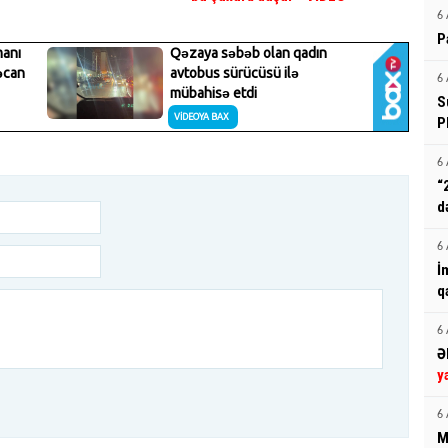
6 
P
6 
S
P
6 
“
d
6 
İ
q
6 
Ə
y
6 
M