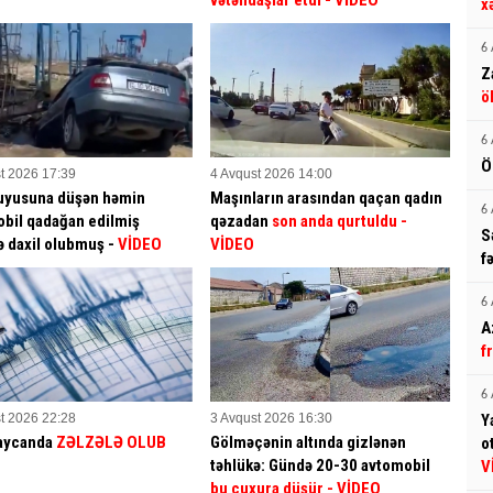
vətəndaşlar etdi
- VİDEO
x
6 
Z
ö
6 
Ö
t 2026 17:39
4 Avqust 2026 14:00
uyusuna düşən həmin
Maşınların arasından qaçan qadın
6 
bil qadağan edilmiş
qəzadan
son anda qurtuldu
-
S
ə daxil olubmuş -
VİDEO
VİDEO
f
6 
A
f
6 
t 2026 22:28
3 Avqust 2026 16:30
Y
aycanda
ZƏLZƏLƏ OLUB
Gölməçənin altında gizlənən
o
təhlükə: Gündə 20-30 avtomobil
V
bu çuxura düşür
- VİDEO