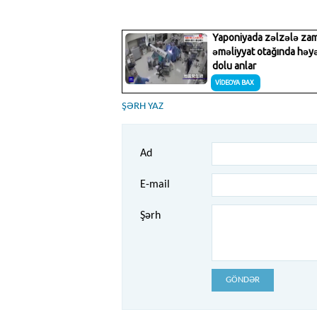
ŞƏRH YAZ
Ad
E-mail
Şərh
GÖNDƏR