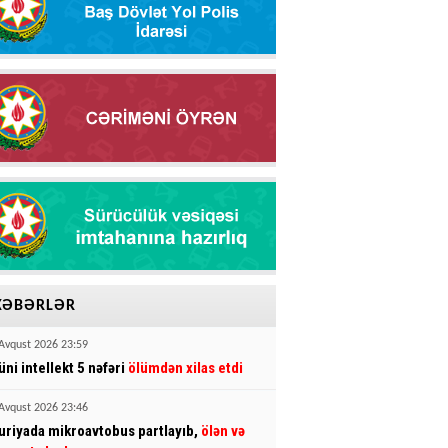
XƏBƏRLƏR
Avqust 2026 23:59
üni intellekt 5 nəfəri
ölümdən xilas etdi
Avqust 2026 23:46
uriyada mikroavtobus partlayıb,
ölən və