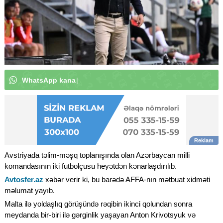
W
h
a
t
s
A
p
p
k
a
n
a
l
ı
m
ı
z
a
a
b
u
n
ə
o
l
u
n
|
Avstriyada təlim-məşq toplanışında olan Azərbaycan milli
komandasının iki futbolçusu heyətdən kənarlaşdırılıb.
Avtosfer.az
xəbər verir ki, bu barədə AFFA-nın mətbuat xidməti
məlumat yayıb.
Malta ilə yoldaşlıq görüşündə rəqibin ikinci qolundan sonra
meydanda bir-biri ilə gərginlik yaşayan Anton Krivotsyuk və