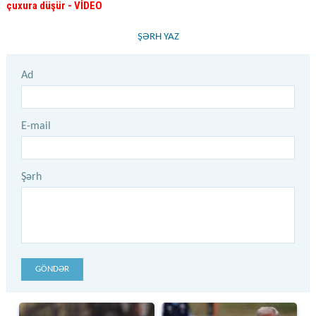
çuxura düşür
- VİDEO
ŞƏRH YAZ
Ad
E-mail
Şərh
GÖNDƏR