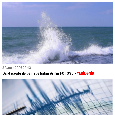
3 Avqust 2026 23:43
Qardaşoğlu ilə dənizdə batan Arifin FOTOSU
-
YENİLƏNİB