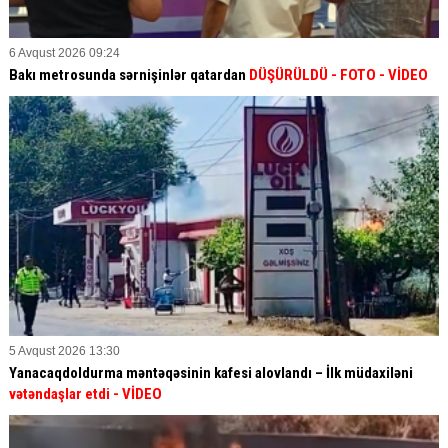
6 Avqust 2026 09:24
Bakı metrosunda sərnişinlər qatardan
DÜŞÜRÜLDÜ - FOTO - VİDEO
5 Avqust 2026 13:30
Yanacaqdoldurma məntəqəsinin kafesi alovlandı – İlk müdaxiləni
vətəndaşlar etdi
- VİDEO