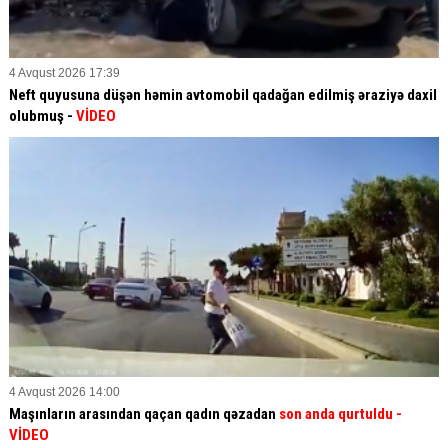
4 Avqust 2026 17:39
Neft quyusuna düşən həmin avtomobil qadağan edilmiş əraziyə daxil
olubmuş -
VİDEO
4 Avqust 2026 14:00
Maşınların arasından qaçan qadın qəzadan
son anda qurtuldu
-
VİDEO