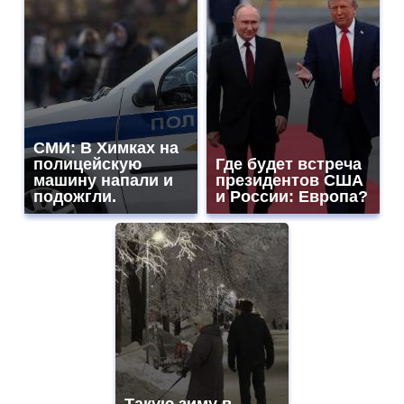
СМИ: В Химках на
полицейскую
Где будет встреча
машину напали и
президентов США
подожгли.
и России: Европа?
Такую зиму в