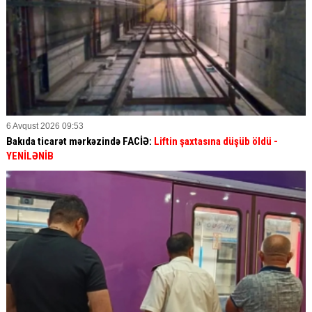
6 Avqust 2026 09:53
Bakıda ticarət mərkəzində FACİƏ:
Liftin şaxtasına düşüb öldü
-
YENİLƏNİB