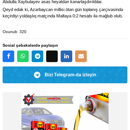
Abdulla Xaybulayev əsas heyətdən kənarlaşdırılıblar.
Qeyd edək ki, Azərbaycan millisi ötən gün toplanış çərçivəsində
keçirdiyi yoldaşlıq matçında Maltaya 0:2 hesabı ilə məğlub olub.
Oxunub
: 320
Sosial şəbəkələrdə paylaşın
Bizi Telegram-da izləyin