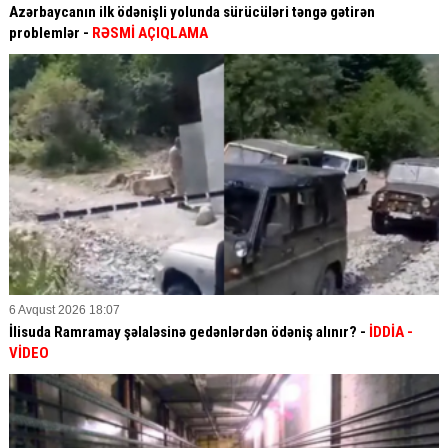
Azərbaycanın ilk ödənişli yolunda sürücüləri təngə gətirən
problemlər -
RƏSMİ AÇIQLAMA
6 Avqust 2026 18:07
İlisuda Ramramay şəlaləsinə gedənlərdən ödəniş alınır? -
İDDİA
-
VİDEO