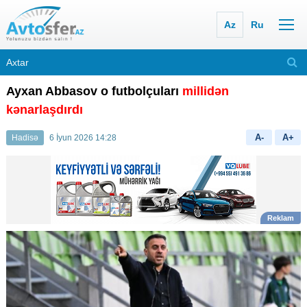
Az
Ru
Ayxan Abbasov o futbolçuları
millidən
kənarlaşdırdı
A-
A+
Hadisə
6 İyun 2026 14:28