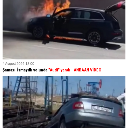
4 Avqust 2026 18:00
Şamaxı-İsmayıllı yolunda
"Audi" yandı - ANBAAN VİDEO