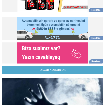
DİGƏR XƏBƏRLƏR