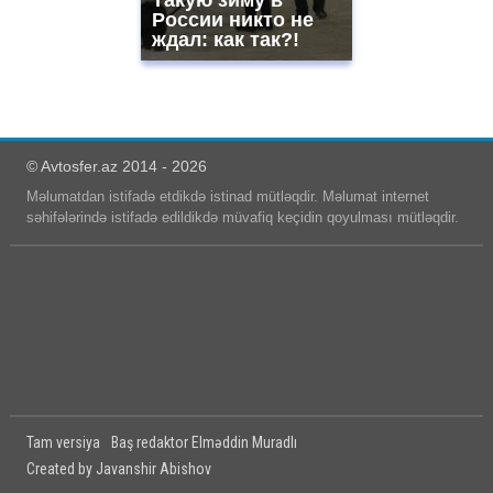
России никто не
ждал: как так?!
© Avtosfer.az 2014 - 2026
Məlumatdan istifadə etdikdə istinad mütləqdir. Məlumat internet
səhifələrində istifadə edildikdə müvafiq keçidin qoyulması mütləqdir.
Tam versiya
Baş redaktor Elməddin Muradlı
Created by Javanshir Abishov