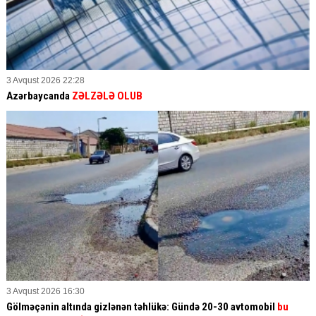
3 Avqust 2026 22:28
Azərbaycanda
ZƏLZƏLƏ OLUB
3 Avqust 2026 16:30
Gölməçənin altında gizlənən təhlükə: Gündə 20-30 avtomobil
bu