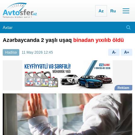
Az
Ru
Azərbaycanda 2 yaşlı uşaq
binadan yıxılıb öldü
A-
A+
Hadisə
11 May 2026 12:45