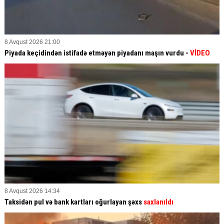
8 Avqust 2026 21:00
Piyada keçidindən istifadə etməyən piyadanı maşın vurdu -
VİDEO
8 Avqust 2026 14:34
Taksidən pul və bank kartları oğurlayan şəxs
saxlanıldı