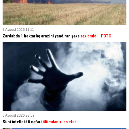
7 Avqust 2026 11:11
Zərdabda 1 hektarlıq ərazini yandıran şəxs
saxlanıldı
- FOTO
6 Avqust 2026 23:59
Süni intellekt 5 nəfəri
ölümdən xilas etdi