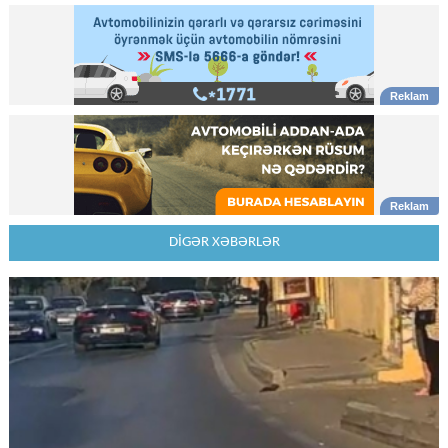
DİGƏR XƏBƏRLƏR