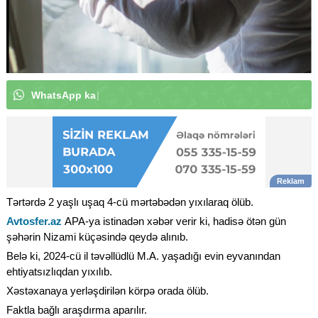
W
h
a
t
s
A
p
p
k
a
n
a
l
ı
m
ı
z
a
a
b
u
n
ə
o
l
u
n
|
Tərtərdə 2 yaşlı uşaq 4-cü mərtəbədən yıxılaraq ölüb.
Avtosfer.az
APA-ya istinadən xəbər verir ki, hadisə ötən gün
şəhərin Nizami küçəsində qeydə alınıb.
Belə ki, 2024-cü il təvəllüdlü M.A. yaşadığı evin eyvanından
ehtiyatsızlıqdan yıxılıb.
Xəstəxanaya yerləşdirilən körpə orada ölüb.
Faktla bağlı araşdırma aparılır.