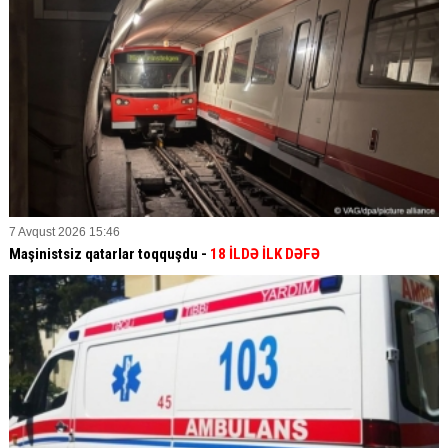
7 Avqust 2026 15:46
Maşinistsiz qatarlar toqquşdu -
18 İLDƏ İLK DƏFƏ