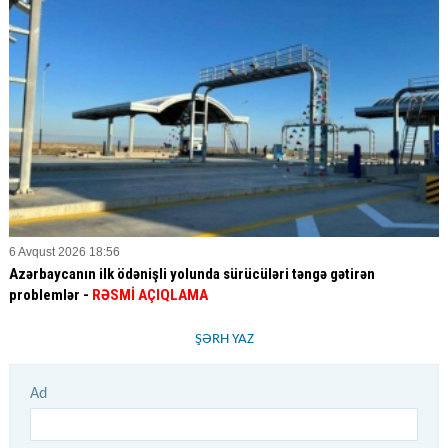
6 Avqust 2026 18:56
Azərbaycanın ilk ödənişli yolunda sürücüləri təngə gətirən
problemlər -
RƏSMİ AÇIQLAMA
ŞƏRH YAZ
Ad