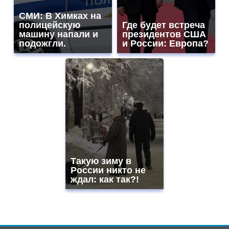
СМИ: В Химках на
полицейскую
Где будет встреча
машину напали и
президентов США
подожгли.
и России: Европа?
Такую зиму в
России никто не
ждал: как так?!