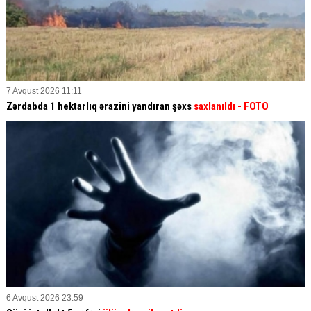
7 Avqust 2026 11:11
Zərdabda 1 hektarlıq ərazini yandıran şəxs
saxlanıldı
- FOTO
6 Avqust 2026 23:59