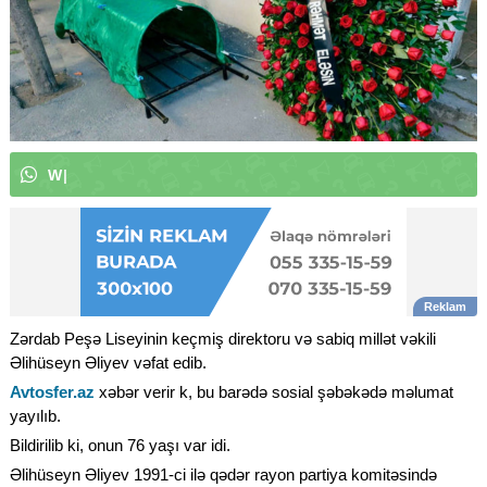
W
h
a
t
s
A
p
p
k
a
n
a
l
ı
m
ı
z
a
a
b
|
Zərdab Peşə Liseyinin keçmiş direktoru və sabiq millət vəkili
Əlihüseyn Əliyev vəfat edib.
Avtosfer.az
xəbər verir k, bu barədə sosial şəbəkədə məlumat
yayılıb.
Bildirilib ki, onun 76 yaşı var idi.
Əlihüseyn Əliyev 1991-ci ilə qədər rayon partiya komitəsində