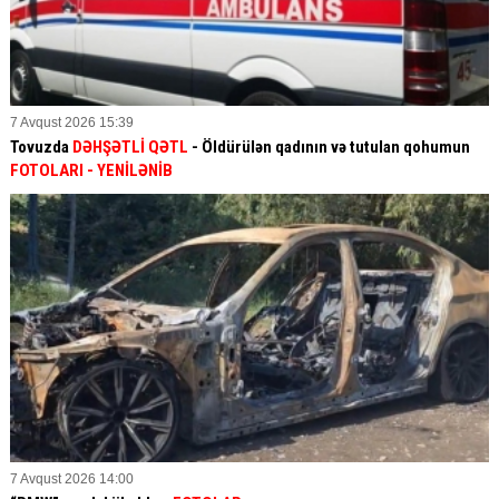
7 Avqust 2026 15:39
Tovuzda
DƏHŞƏTLİ QƏTL
- Öldürülən qadının və tutulan qohumun
FOTOLARI
- YENİLƏNİB
7 Avqust 2026 14:00