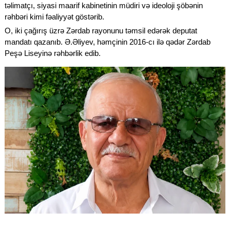
təlimatçı, siyasi maarif kabinetinin müdiri və ideoloji şöbənin
rəhbəri kimi fəaliyyət göstərib.
O, iki çağırış üzrə Zərdab rayonunu təmsil edərək deputat
mandatı qazanıb. Ə.Əliyev, həmçinin 2016-cı ilə qədər Zərdab
Peşə Liseyinə rəhbərlik edib.