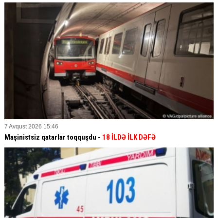
7 Avqust 2026 15:46
Maşinistsiz qatarlar toqquşdu -
18 İLDƏ İLK DƏFƏ