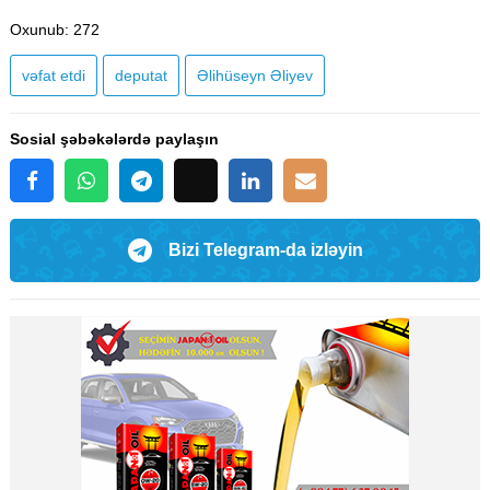
Oxunub
: 272
vəfat etdi
deputat
Əlihüseyn Əliyev
Sosial şəbəkələrdə paylaşın
Bizi Telegram-da izləyin