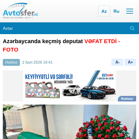
Az
Ru
Azərbaycanda keçmiş deputat
VƏFAT ETDİ -
FOTO
A-
A+
Hadisə
2 İyun 2026 16:41