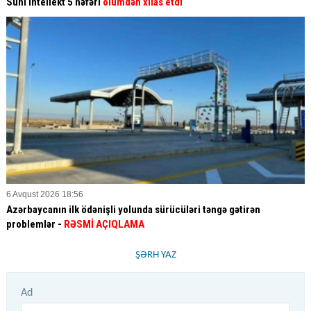
Süni intellekt 5 nəfəri
ölümdən xilas etdi
6 Avqust 2026 18:56
Azərbaycanın ilk ödənişli yolunda sürücüləri təngə gətirən
problemlər -
RƏSMİ AÇIQLAMA
ŞƏRH YAZ
Ad