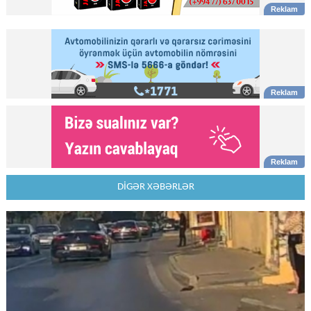
DİGƏR XƏBƏRLƏR