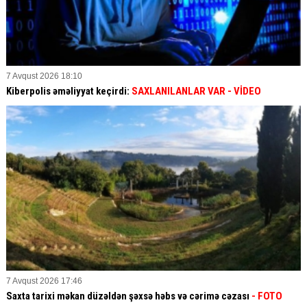
7 Avqust 2026 18:10
Kiberpolis əməliyyat keçirdi:
SAXLANILANLAR VAR
- VİDEO
7 Avqust 2026 17:46
Saxta tarixi məkan düzəldən şəxsə həbs və cərimə cəzası
- FOTO