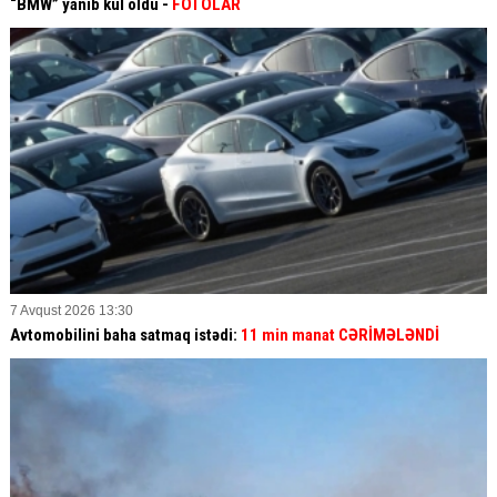
“BMW” yanıb kül oldu -
FOTOLAR
7 Avqust 2026 13:30
Avtomobilini baha satmaq istədi:
11 min manat CƏRİMƏLƏNDİ