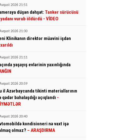
Avqust 2026 21:51
ameraya düşən dəhşət:
Tanker sürücüsü
iyadanı vurub öldürdü
- VİDEO
Avqust 2026 21:30
eni Klinikanın direktor müavini işdən
ıxarıldı
Avqust 2026 21:11
açında yaşayış evlərinin yaxınlığında
ANĞIN
Avqust 2026 20:59
u il Azərbaycanda tikinti materiallarının
ə qədər bahalaşdığı açıqlandı
-
İYMƏTLƏR
Avqust 2026 20:40
vtomobildə kondisioneri nə vaxt işə
almaq olmaz?
– ARAŞDIRMA