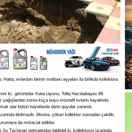
. Hətta, evlərdən birinin mətbəxi əşyaları ilə birlikdə kollektora
erir ki, görüntülər Xətai rayonu, Tofiq Hacıbabayev 88
ız yağışlardan sonra küçə boyu müxtəlif evlərin həyətində
mək olar bütün həyətlərdə dərin quyular yaranıb.
 üzərində tikilməyib. Əksinə, çökən kollektor sonradan çəkilib.
rumlara da müraciət ediblər.
 Su Təchizatı xidmətindən bildirildi ki, kollektorun üzərində