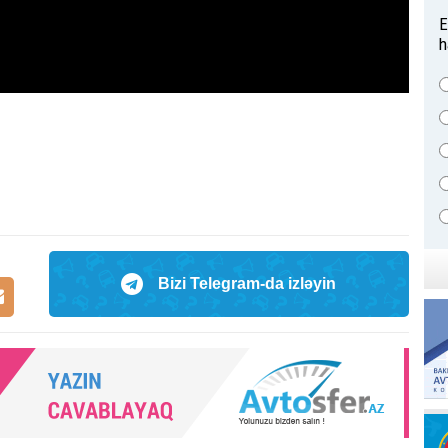
E
h
Bizi Telegram-da izləyin