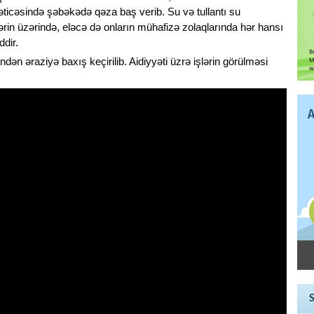
 nəticəsində şəbəkədə qəza baş verib. Su və tullantı su
tlərin üzərində, eləcə də onların mühafizə zolaqlarında hər hansı
ddir.
ndən əraziyə baxış keçirilib. Aidiyyəti üzrə işlərin görülməsi