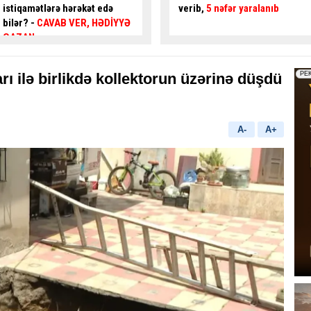
verib,
5 nəfər yaralanıb
gənc az qala
asfalta
yıxılacaqdı
- VİDEO
ı ilə birlikdə kollektorun üzərinə düşdü
A-
A+