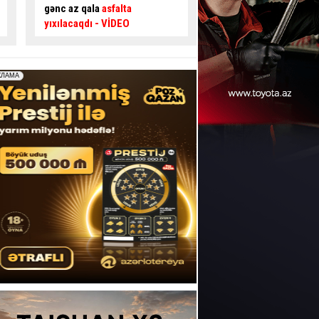
təsir edir? –
Usta AÇIQLADI
təhlükəli ötmə - Sür
şəraiti yaratdı
- VİDE