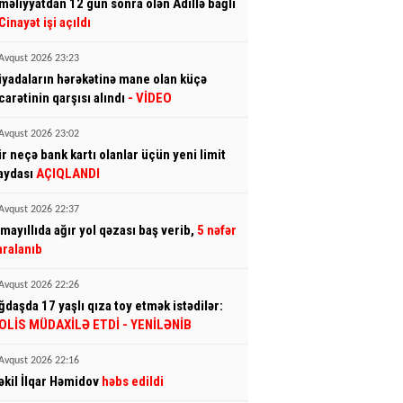
məliyyatdan 12 gün sonra ölən Adillə bağlı
Cinayət işi açıldı
Avqust 2026 23:23
iyadaların hərəkətinə mane olan küçə
icarətinin qarşısı alındı
- VİDEO
Avqust 2026 23:02
ir neçə bank kartı olanlar üçün yeni limit
aydası
AÇIQLANDI
Avqust 2026 22:37
smayıllıda ağır yol qəzası baş verib,
5 nəfər
aralanıb
Avqust 2026 22:26
ğdaşda 17 yaşlı qıza toy etmək istədilər:
OLİS MÜDAXİLƏ ETDİ
- YENİLƏNİB
Avqust 2026 22:16
əkil İlqar Həmidov
həbs edildi