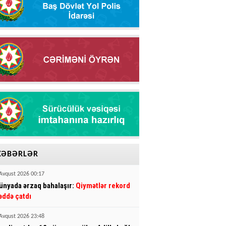
XƏBƏRLƏR
Avqust 2026 00:17
ünyada ərzaq bahalaşır:
Qiymətlər rekord
əddə çatdı
Avqust 2026 23:48