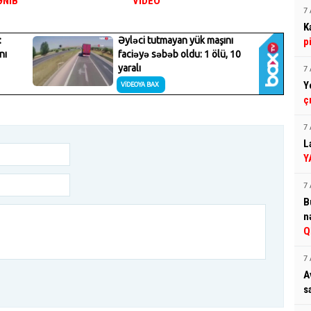
ƏNİB
VİDEO
7 
K
p
7 
Y
ç
7 
L
Y
7 
B
n
Q
7 
A
s