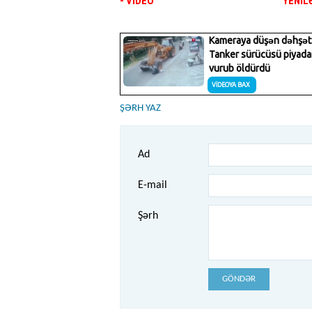
- VİDEO
YENİL
ŞƏRH YAZ
Ad
E-mail
Şərh
GÖNDƏR