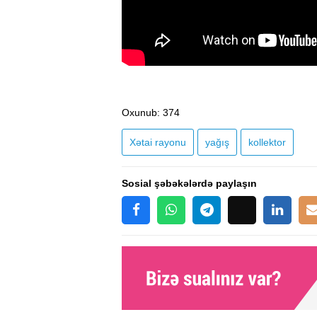
Oxunub
: 374
Xətai rayonu
yağış
kollektor
Sosial şəbəkələrdə paylaşın