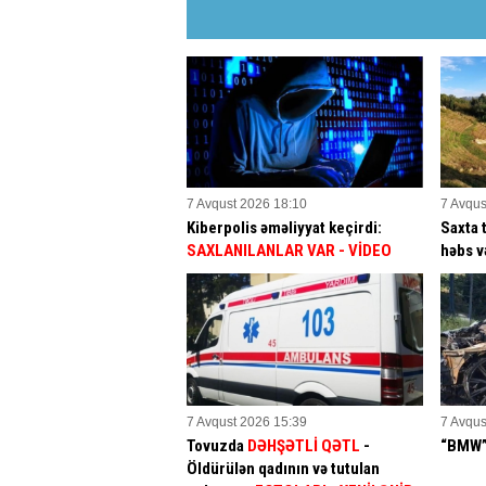
7 Avqust 2026 18:10
7 Avqus
Kiberpolis əməliyyat keçirdi:
Saxta 
SAXLANILANLAR VAR
- VİDEO
həbs v
7 Avqust 2026 15:39
7 Avqus
Tovuzda
DƏHŞƏTLİ QƏTL
-
“BMW” 
Öldürülən qadının və tutulan