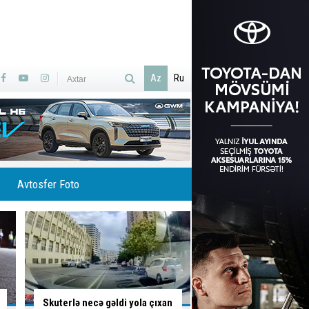
Az
Ru
Avtosfer Foto
İsti hava avtomobilə necə
Ölümlə yadda qalan 