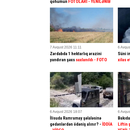
qohumun
FOTOLARI
- YENİLƏNİB
7 Avqust 2026 11:11
6 Avqus
Zərdabda 1 hektarlıq ərazini
Süni in
yandıran şəxs
saxlanıldı
- FOTO
xilas e
6 Avqust 2026 18:07
6 Avqus
İlisuda Ramramay şəlaləsinə
Bakıda
gedənlərdən ödəniş alınır? -
İDDİA
Liftin