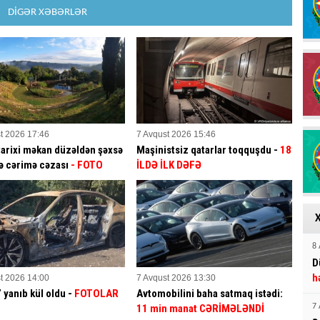
DİGƏR XƏBƏRLƏR
t 2026 17:46
7 Avqust 2026 15:46
tarixi məkan düzəldən şəxsə
Maşinistsiz qatarlar toqquşdu -
18
ə cərimə cəzası
- FOTO
İLDƏ İLK DƏFƏ
8 
D
h
t 2026 14:00
7 Avqust 2026 13:30
yanıb kül oldu -
FOTOLAR
Avtomobilini baha satmaq istədi:
11 min manat CƏRİMƏLƏNDİ
7 