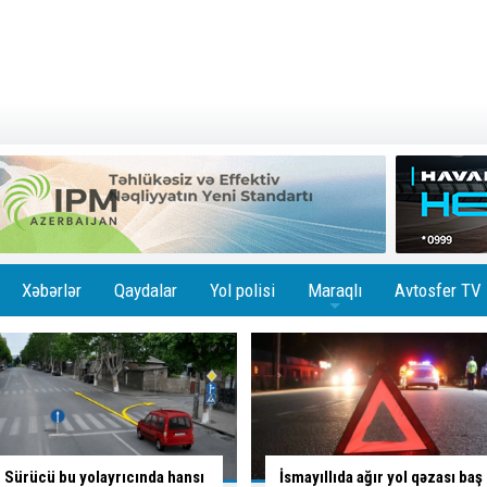
Xəbərlər
Qaydalar
Yol polisi
Maraqlı
Avtosfer TV
+
İsmayıllıda ağır yol qəzası baş
Skuterlə necə gəldi yola çıxan