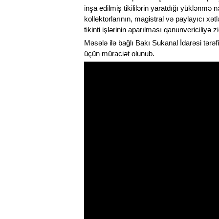
inşa edilmiş tikililərin yaratdığı yüklənmə
kollektorlarının, magistral və paylayıcı xə
tikinti işlərinin aparılması qanunvericiliyə zi
Məsələ ilə bağlı Bakı Sukanal İdarəsi tərəfi
üçün müraciət olunub.