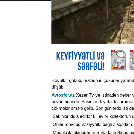
Həyətlər çöküb, ərazidə iri çuxurlar yaranıb
düşüb.
Avtosfer.az
Xəzər Tv-yə istinadən xəbər v
ünvanındandır. Sakinlər deyirlər ki, arams
çökmələr əmələ gəlib. Son günlərdə isə de
Sakinlər iddia edirlər ki, evlər kollektorun
Onlar mövcud vəziyyətlə bağlı əlaqədar qu
Məsələ ilə əlaqədar İri Şəhərlərin Birləşmiş