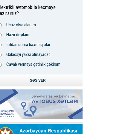
lektrikli avtomobilə keçməyə
azırsınız?
Ucuz olsa alaram
Hazır deyiləm
5 ildən sonra baxmaq olar
Gələcəyi yaxşı olmayacaq
Cavab verməyə çətinlik çəkirəm