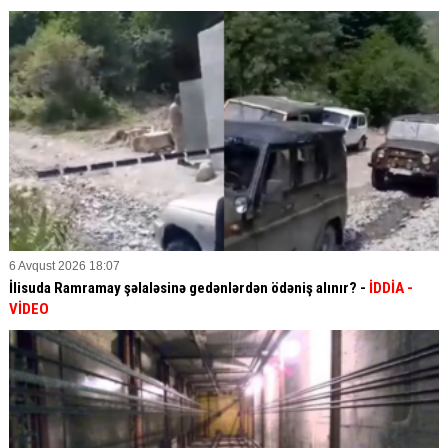
6 Avqust 2026 18:07
İlisuda Ramramay şəlaləsinə gedənlərdən ödəniş alınır? -
İDDİA
-
VİDEO