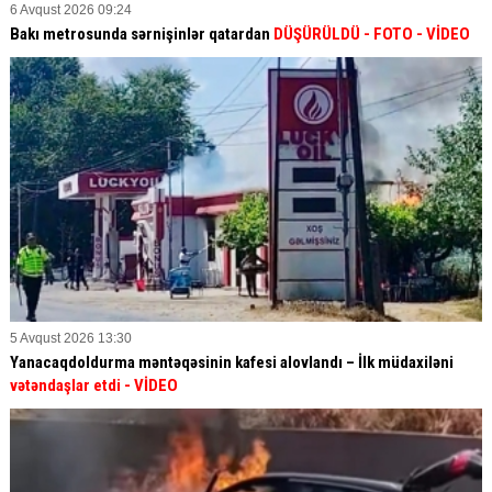
6 Avqust 2026 09:24
Bakı metrosunda sərnişinlər qatardan
DÜŞÜRÜLDÜ - FOTO - VİDEO
5 Avqust 2026 13:30
Yanacaqdoldurma məntəqəsinin kafesi alovlandı – İlk müdaxiləni
vətəndaşlar etdi
- VİDEO