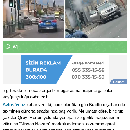
W
h
a
t
s
A
p
p
k
a
n
a
l
ı
m
ı
z
a
a
b
u
|
İngiltərədə bir neçə zərgərlik mağazasına maşınla gələnlər
soyğunçuluğa cəhd edib.
Avtosfer.az
xəbər verir ki, hadisələr ötən gün Bradford şəhərində
təxminən günorta saatlarında baş verib. Məlumata görə, bir qrup
şəxslər Qreyt Horton yolunda yerləşən zərgərlik mağazasının
vitirininə "Nissan Navara" markalı avtomobillə vuraraq qarət