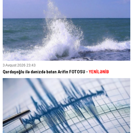
3 Avqust 2026 23:43
Qardaşoğlu ilə dənizdə batan Arifin FOTOSU
-
YENİLƏNİB