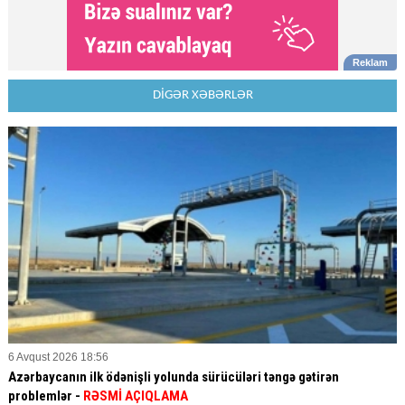
DİGƏR XƏBƏRLƏR
6 Avqust 2026 18:56
Azərbaycanın ilk ödənişli yolunda sürücüləri təngə gətirən
problemlər -
RƏSMİ AÇIQLAMA