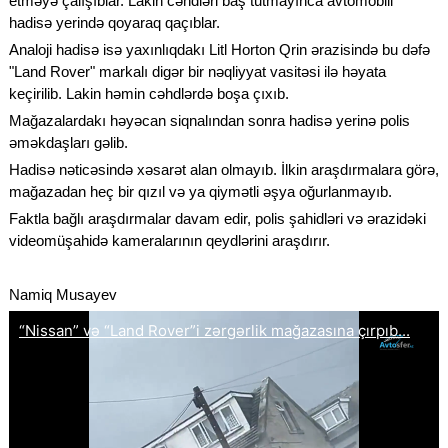
etməyə çalışıblar. Lakin cəhdləri baş tutmayınca avtomobili
hadisə yerində qoyaraq qaçıblar.
Analoji hadisə isə yaxınlıqdakı Litl Horton Qrin ərazisində bu dəfə
"Land Rover" markalı digər bir nəqliyyat vasitəsi ilə həyata
keçirilib. Lakin həmin cəhdlərdə boşa çıxıb.
Mağazalardakı həyəcan siqnalından sonra hadisə yerinə polis
əməkdaşları gəlib.
Hadisə nəticəsində xəsarət alan olmayıb. İlkin araşdırmalara görə,
mağazadan heç bir qızıl və ya qiymətli əşya oğurlanmayıb.
Faktla bağlı araşdırmalar davam edir, polis şahidləri və ərazidəki
videomüşahidə kameralarının qeydlərini araşdırır.
Namiq Musayev