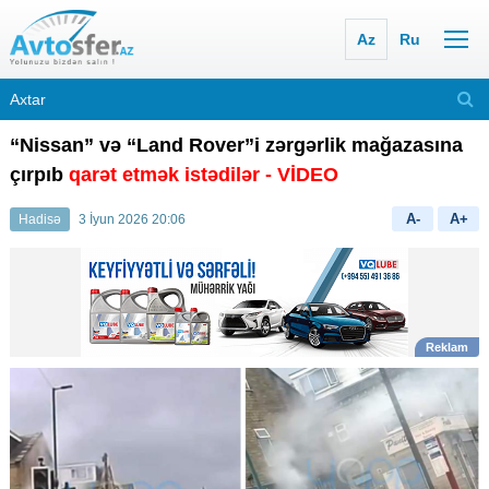
Az
Ru
“Nissan” və “Land Rover”i zərgərlik mağazasına
çırpıb
qarət etmək istədilər - VİDEO
A-
A+
Hadisə
3 İyun 2026 20:06