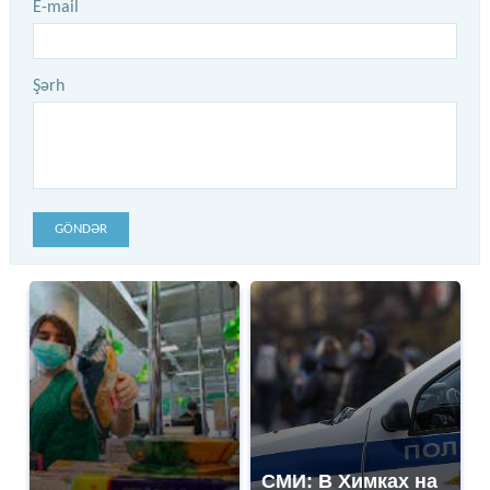
E-mail
Şərh
GÖNDƏR
СМИ: В Химках на