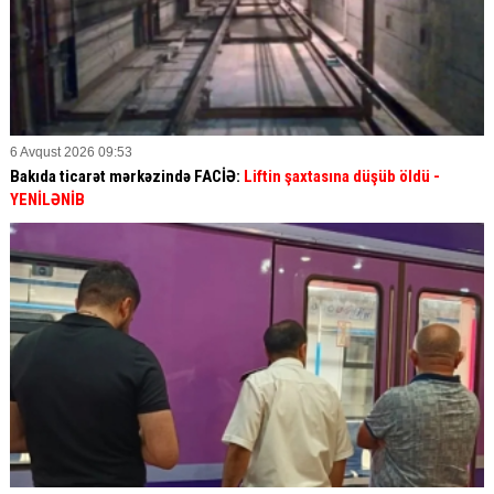
6 Avqust 2026 09:53
Bakıda ticarət mərkəzində FACİƏ:
Liftin şaxtasına düşüb öldü
-
YENİLƏNİB