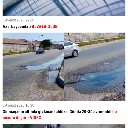
3 Avqust 2026 22:28
Azərbaycanda
ZƏLZƏLƏ OLUB
3 Avqust 2026 16:30
Gölməçənin altında gizlənən təhlükə: Gündə 20-30 avtomobil
bu
çuxura düşür
- VİDEO