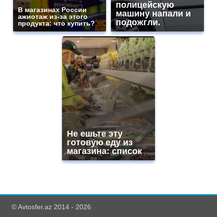
полицейскую
В магазинах России
машину напали и
ажиотаж из-за этого
подожгли.
продукта: что купить?
Не ешьте эту
готовую еду из
магазина: список
© Avtosfer.az 2014 - 2026