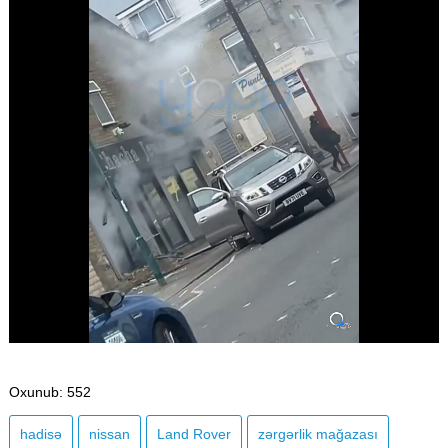
Oxunub
: 552
hadisə
nissan
Land Rover
zərgərlik mağazası