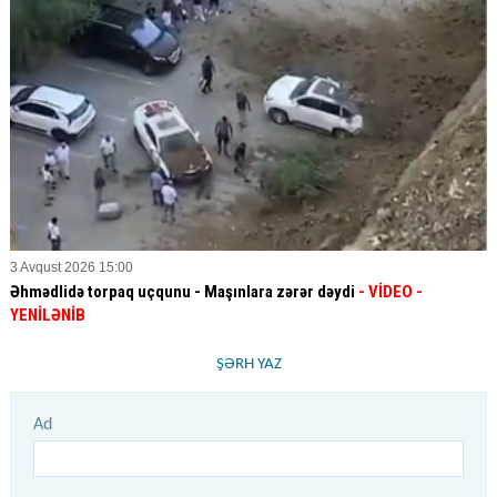
3 Avqust 2026 15:00
Əhmədlidə torpaq uçqunu - Maşınlara zərər dəydi
- VİDEO
-
YENİLƏNİB
ŞƏRH YAZ
Ad