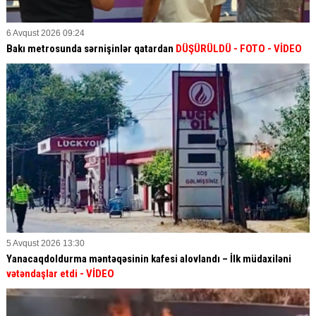
6 Avqust 2026 09:24
Bakı metrosunda sərnişinlər qatardan
DÜŞÜRÜLDÜ - FOTO - VİDEO
5 Avqust 2026 13:30
Yanacaqdoldurma məntəqəsinin kafesi alovlandı – İlk müdaxiləni
vətəndaşlar etdi
- VİDEO