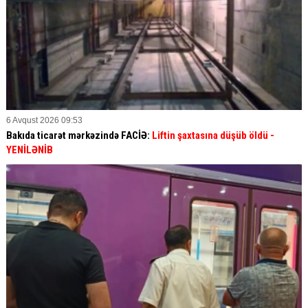
6 Avqust 2026 09:53
Bakıda ticarət mərkəzində FACİƏ:
Liftin şaxtasına düşüb öldü
-
YENİLƏNİB