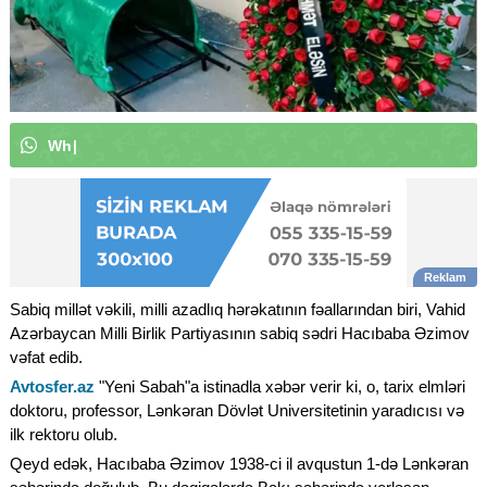
W
h
a
t
s
A
p
p
k
a
n
a
l
ı
m
ı
z
a
a
b
u
|
Sabiq millət vəkili, milli azadlıq hərəkatının fəallarından biri, Vahid
Azərbaycan Milli Birlik Partiyasının sabiq sədri Hacıbaba Əzimov
vəfat edib.
Avtosfer.az
"Yeni Sabah"a istinadla xəbər verir ki, o, tarix elmləri
doktoru, professor, Lənkəran Dövlət Universitetinin yaradıcısı və
ilk rektoru olub.
Qeyd edək, Hacıbaba Əzimov 1938-ci il avqustun 1-də Lənkəran