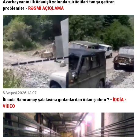
Azərbaycanın ilk ödənişli yolunda sürücüləri təngə gətirən
problemlər -
RƏSMİ AÇIQLAMA
6 Avqust 2026 18:07
İlisuda Ramramay şəlaləsinə gedənlərdən ödəniş alınır? -
İDDİA
-
VİDEO