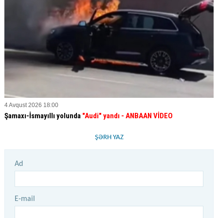
4 Avqust 2026 18:00
Şamaxı-İsmayıllı yolunda
"Audi" yandı - ANBAAN VİDEO
ŞƏRH YAZ
Ad
E-mail