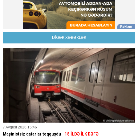
DİGƏR XƏBƏRLƏR
7 Avqust 2026 15:46
Maşinistsiz qatarlar toqquşdu -
18 İLDƏ İLK DƏFƏ