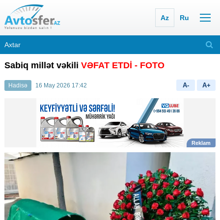
Az
Ru
Sabiq millət vəkili
VƏFAT ETDİ - FOTO
A-
A+
Hadisə
16 May 2026 17:42