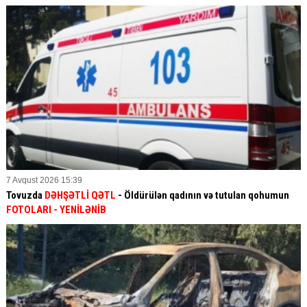
7 Avqust 2026 15:39
Tovuzda
DƏHŞƏTLİ QƏTL
- Öldürülən qadının və tutulan qohumun
FOTOLARI
- YENİLƏNİB