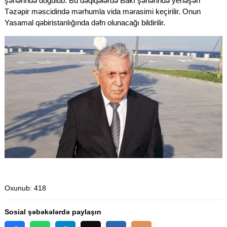
şəhərində doğulub. Bu dəqiqələrdə Bakı şəhərində yerləşən
Təzəpir məscidində mərhumla vida mərasimi keçirilir. Onun
Yasamal qəbiristanlığında dəfn olunacağı bildirilir.
Oxunub
: 418
Sosial şəbəkələrdə paylaşın