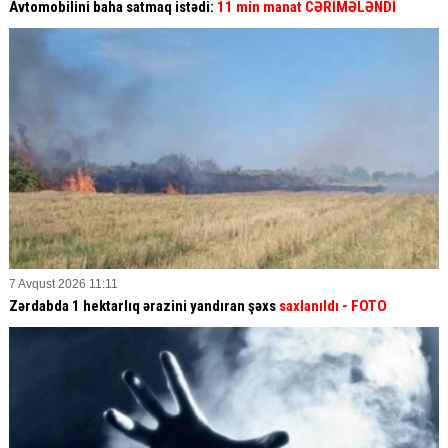
Avtomobilini baha satmaq istədi:
11 min manat CƏRİMƏLƏNDİ
7 Avqust 2026 11:11
Zərdabda 1 hektarlıq ərazini yandıran şəxs
saxlanıldı
- FOTO