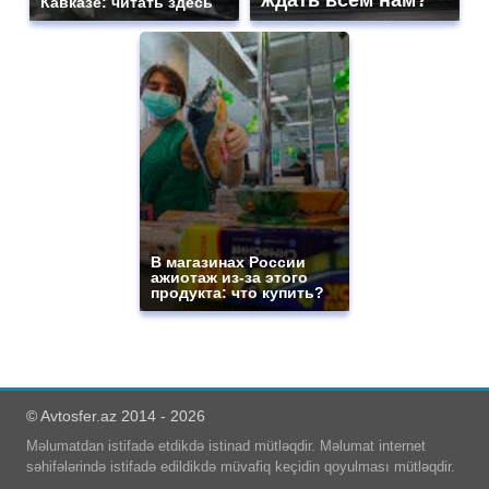
ждать всем нам?
Кавказе: читать здесь
В магазинах России
ажиотаж из-за этого
продукта: что купить?
© Avtosfer.az 2014 - 2026
Məlumatdan istifadə etdikdə istinad mütləqdir. Məlumat internet
səhifələrində istifadə edildikdə müvafiq keçidin qoyulması mütləqdir.