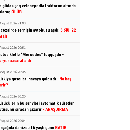
mişlidə uşaq velosepedlə traktorun altında
alaraq
ÖLÜB
Avqust 2026 21:03
lcəzairdə sərnişin avtobusu aşdı:
6 ölü, 22
aralı
Avqust 2026 20:51
otosikletlə “Mercedes” toqquşdu -
uryer xəsarət aldı
Avqust 2026 20:36
ürkiyə qırıcıları havaya qaldırdı -
Nə baş
erir?
Avqust 2026 20:20
ürücülərin bu səhvləri avtomatik sürətlər
utusunu sıradan çıxarır
- ARAŞDIRMA
Avqust 2026 20:04
irşağıda dənizdə 16 yaşlı gənc
BATIB