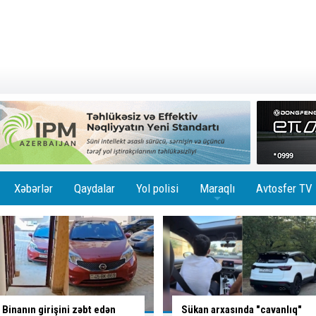
Xəbərlər
Qaydalar
Yol polisi
Maraqlı
Avtosfer TV
+
Sükan arxasında "cavanlıq"
Çin avtomobili sərhədi keçən