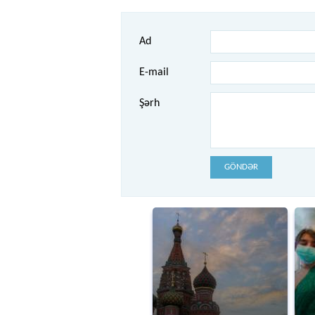
Ad
E-mail
Şərh
GÖNDƏR