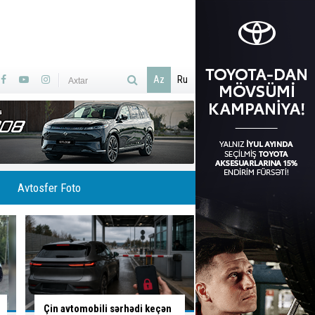
Az
Ru
Avtosfer Foto
Azərbaycanın ilk ödənişli
Bakıda
altı marşrutu