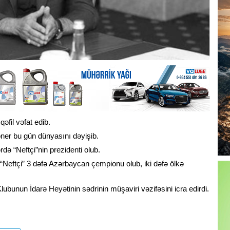
əfil vəfat edib.
ioner bu gün dünyasını dəyişib.
də “Neftçi”nin prezidenti olub.
Neftçi” 3 dəfə Azərbaycan çempionu olub, iki dəfə ölkə
ubunun İdarə Heyətinin sədrinin müşaviri vəzifəsini icra edirdi.