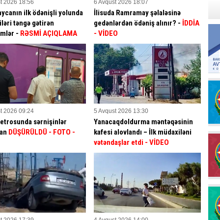
t 2026 18:56
6 Avqust 2026 18:07
ycanın ilk ödənişli yolunda
İlisuda Ramramay şəlaləsinə
ləri təngə gətirən
gedənlərdən ödəniş alınır? -
İDDİA
mlər -
RƏSMİ AÇIQLAMA
- VİDEO
t 2026 09:24
5 Avqust 2026 13:30
etrosunda sərnişinlər
Yanacaqdoldurma məntəqəsinin
dan
DÜŞÜRÜLDÜ - FOTO -
kafesi alovlandı – İlk müdaxiləni
vətəndaşlar etdi
- VİDEO
t 2026 17:39
4 Avqust 2026 14:00