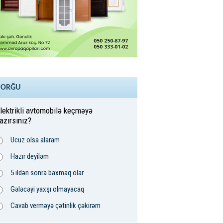
SORĞU
lektrikli avtomobilə keçməyə
azırsınız?
Ucuz olsa alaram
Hazır deyiləm
5 ildən sonra baxmaq olar
Gələcəyi yaxşı olmayacaq
Cavab verməyə çətinlik çəkirəm