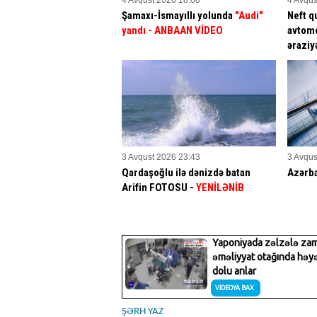
Şamaxı-İsmayıllı yolunda
"Audi"
Neft q
yandı - ANBAAN VİDEO
avtomo
əraziy
3 Avqust 2026 23:43
3 Avqus
Qardaşoğlu ilə dənizdə batan
Azərb
Arifin FOTOSU
-
YENİLƏNİB
ŞƏRH YAZ