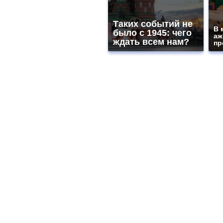
Таких событий не
В 
было с 1945: чего
аж
ждать всем нам?
пр