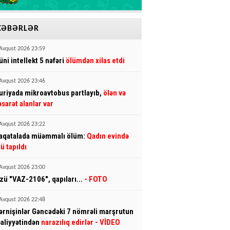
XƏBƏRLƏR
Avqust 2026 23:59
üni intellekt 5 nəfəri
ölümdən xilas etdi
Avqust 2026 23:46
uriyada mikroavtobus partlayıb,
ölən və
əsarət alanlar var
Avqust 2026 23:22
aqatalada müəmmalı ölüm:
Qadın evində
lü tapıldı
Avqust 2026 23:00
zü "VAZ-2106", qapıları...
- FOTO
Avqust 2026 22:48
ərnişinlər Gəncədəki 7 nömrəli marşrutun
əaliyyətindən
narazılıq edirlər
- VİDEO