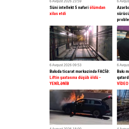
6 Avqust 2026 23:59
6 Avqus
Süni intellekt 5 nəfəri
ölümdən
Azərba
xilas etdi
sürücü
proble
6 Avqust 2026 09:53
6 Avqus
Bakıda ticarət mərkəzində FACİƏ:
Bakı m
Liftin şaxtasına düşüb öldü
-
qatar
YENİLƏNİB
VİDEO
4 Avqust 2026 18:00
4 Avqus