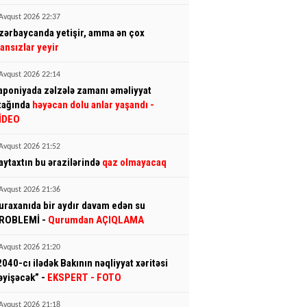
Avqust 2026 22:37
zərbaycanda yetişir, amma ən çox
ransızlar yeyir
Avqust 2026 22:14
aponiyada zəlzələ zamanı əməliyyat
tağında
həyəcan dolu anlar yaşandı
-
İDEO
Avqust 2026 21:52
aytaxtın bu ərazilərində
qaz olmayacaq
Avqust 2026 21:36
uraxanıda bir aydır davam edən su
ROBLEMİ -
Qurumdan AÇIQLAMA
Avqust 2026 21:20
2040-cı ilədək Bakının nəqliyyat xəritəsi
əyişəcək” -
EKSPERT
- FOTO
Avqust 2026 21:18