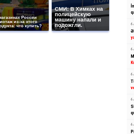
İ
СМИ: В Химках на
q
полицейскую
магазинах России
машину напали и
иотаж из-за этого
подожгли.
6 
одукта: что купить?
Ə
y
6 
M
K
6 
T
v
6 
S
q
6 
P