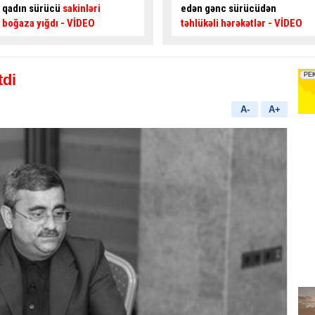
edən gənc sürücüdən
kimi özünü blokladı
– Maraqlı
təhlükəli hərəkətlər
- VİDEO
HADİSƏ
tdi
A-
A+