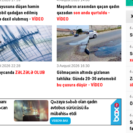
uyusuna düşən həmin
Maşınların arasından qaçan qadın
bil qadağan edilmiş
qəzadan
son anda qurtuldu
-
ə daxil olubmuş -
VİDEO
VİDEO
6 
S
6 
S
x
t 2026 22:28
3 Avqust 2026 16:30
aycanda
ZƏLZƏLƏ OLUB
Gölməçənin altında gizlənən
6 
təhlükə: Gündə 20-30 avtomobil
Z
bu çuxura düşür
- VİDEO
ö
6 
Ö
6 
S
f