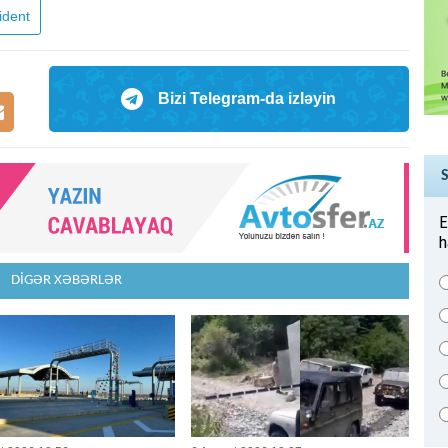
ident
Bizi Telegram-da izləyin
E
h
DİGƏR XƏBƏRLƏR