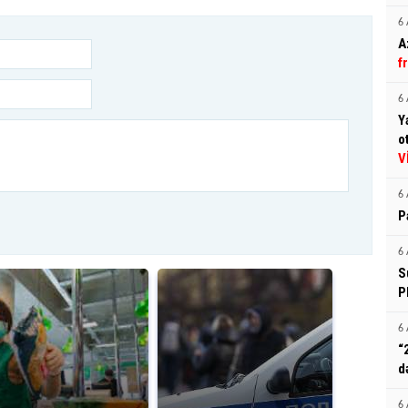
6 
A
f
6 
Y
o
V
6 
P
6 
S
P
6 
“
d
6 