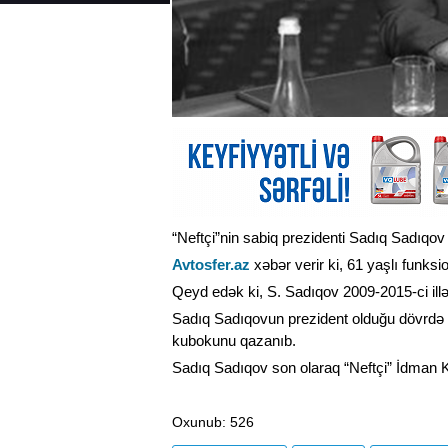
“Neftçi”nin sabiq prezidenti Sadıq Sadıqov q
Avtosfer.az
xəbər verir ki, 61 yaşlı funks
Qeyd edək ki, S. Sadıqov 2009-2015-ci illər
Sadıq Sadıqovun prezident olduğu dövrdə “
kubokunu qazanıb.
Sadıq Sadıqov son olaraq “Neftçi” İdman Kl
Oxunub
: 526