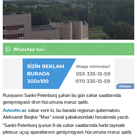
W
h
a
t
s
A
p
p
k
a
n
a
l
ı
m
ı
z
a
a
b
u
n
ə
o
l
u
n
|
Rusiyanın Sankt-Peterburq şəhəri bu gün səhər saatlarında
genişmiqyaslı dron hücumuna məruz qalıb.
Avtosfer.az
xəbər verir ki, bu barədə regionun qubernatoru
Aleksandr Beqlov “Max” sosial şəbəkəsindəki hesabında yazıb.
“Sankt-Peterburq iyunun 6-da səhər saatlarında hərbi təyinatlı
pilotsuz uçuş aparatlarının genişmiqyaslı hücumuna məruz qalıb.