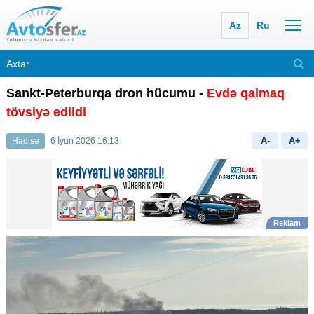
Az
Ru
Sankt-Peterburqa dron hücumu -
Evdə qalmaq
tövsiyə edildi
A-
A+
Hadisə
6 İyun 2026 16:13