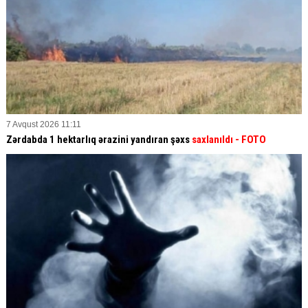
7 Avqust 2026 11:11
Zərdabda 1 hektarlıq ərazini yandıran şəxs
saxlanıldı
- FOTO