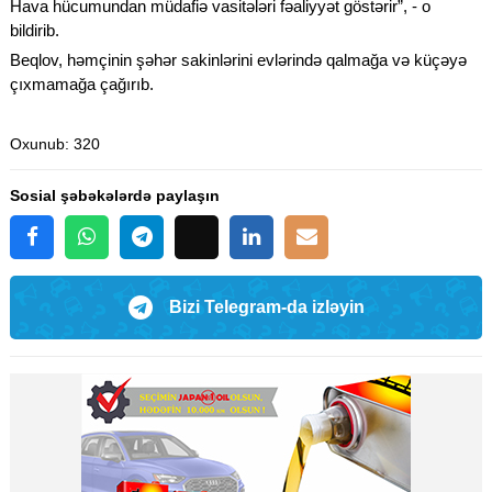
Hava hücumundan müdafiə vasitələri fəaliyyət göstərir”, - o
bildirib.
Beqlov, həmçinin şəhər sakinlərini evlərində qalmağa və küçəyə
çıxmamağa çağırıb.
Oxunub
: 320
Sosial şəbəkələrdə paylaşın
Bizi Telegram-da izləyin