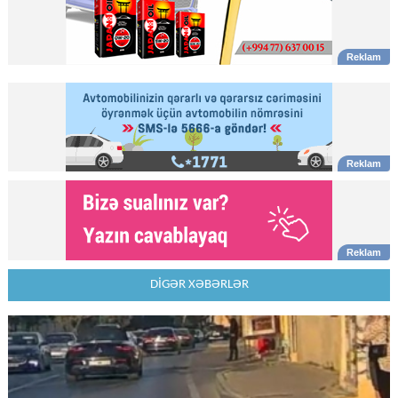
DİGƏR XƏBƏRLƏR