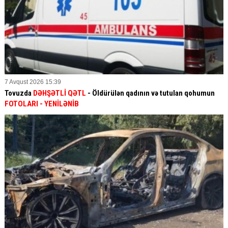
7 Avqust 2026 15:39
Tovuzda
DƏHŞƏTLİ QƏTL
- Öldürülən qadının və tutulan qohumun
FOTOLARI
- YENİLƏNİB