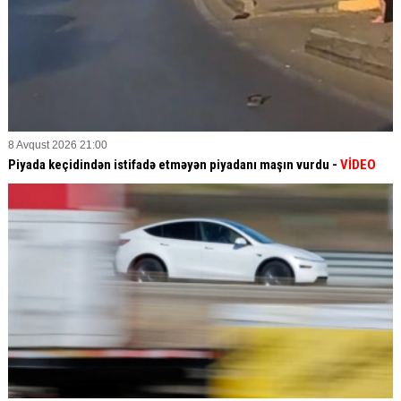
8 Avqust 2026 21:00
Piyada keçidindən istifadə etməyən piyadanı maşın vurdu -
VİDEO