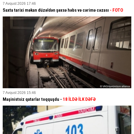
7 Avqust 2026 17:46
Saxta tarixi məkan düzəldən şəxsə həbs və cərimə cəzası
- FOTO
7 Avqust 2026 15:46
Maşinistsiz qatarlar toqquşdu -
18 İLDƏ İLK DƏFƏ