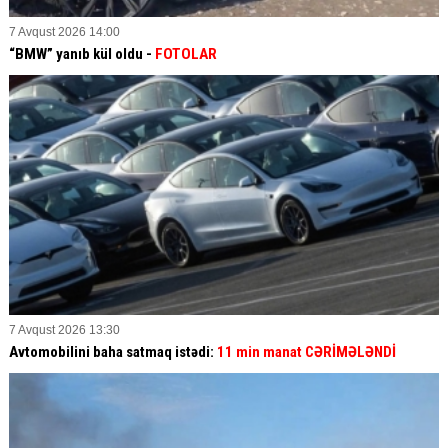
7 Avqust 2026 14:00
“BMW” yanıb kül oldu -
FOTOLAR
7 Avqust 2026 13:30
Avtomobilini baha satmaq istədi:
11 min manat CƏRİMƏLƏNDİ