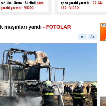
qəza şəraiti yaratdı –
99-GG-
əngəlli şəxsi yola çıxmağa
189
- VİDEO
məcbur qoydu
- FOTO
ük maşınları yandı
- FOTOLAR
A-
A+