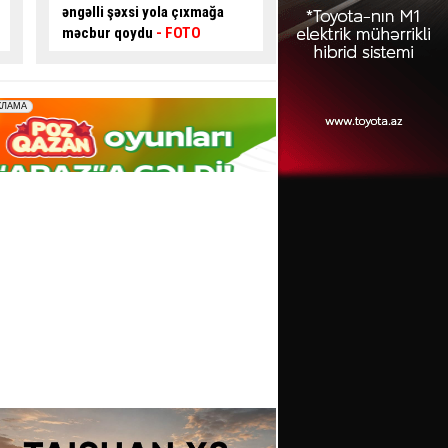
sexi yandı
- VİDEO
Sürücü ÖLDÜ