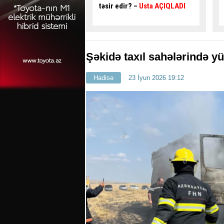
ir? –
Usta AÇIQLADI
təhlükəli ötmə - Sürücü
qəza
şəraiti yaratdı
- VİDEO
Şəkidə taxıl sahələrində y
Hadisə
23 İyun 2026 19:12