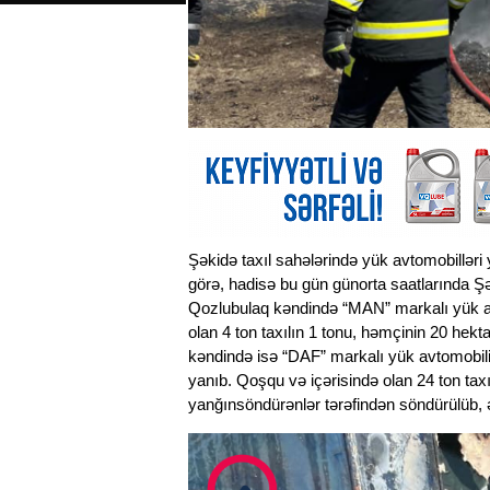
Şəkidə taxıl sahələrində yük avtomobilləri
görə, hadisə bu gün günorta saatlarında Ş
Qozlubulaq kəndində “MAN” markalı yük av
olan 4 ton taxılın 1 tonu, həmçinin 20 hekt
kəndində isə “DAF” markalı yük avtomobilin
yanıb. Qoşqu və içərisində olan 24 ton tax
yanğınsöndürənlər tərəfindən söndürülüb, ə