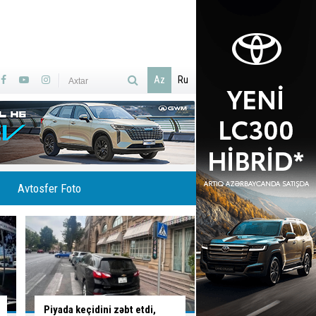
Az
Ru
Avtosfer Foto
Sumqayıtda avtomobil təmiri
Maşın işıq dirəyinə çı