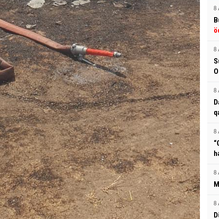
8 
B
ö
8 
S
O
8 
D
q
8 
“
h
8 
M
8 
D