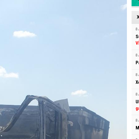
8 
S
V
8 
P
8 
X
8 
U
g
8 
M