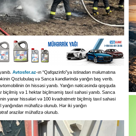
 yanıb.
Avtosfer.az
-ın “Qafqazinfo”ya istinadən məlumatına
əkinin Qozlubulaq və Sarıca kəndlərində yanğın baş verib.
tomobilinin ön hissəsi yanıb. Yanğın nəticəsində qoşquda
ar biçilmiş və 1 hektar biçilməmiş taxıl sahəsi yanıb. Sarıca
in yanar hissələri və 100 kvadratmetr biçilmiş taxıl sahəsi
ıl yanğından mühafizə olunub. Hər iki yanğın
traf ərazilər mühafizə olunub.