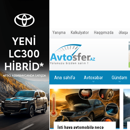
Yarışma
Kalkulyator
Haqqımızda
Əlaqə
Ana səhifə
Avtoxəbər
Gündəm
+
+
a avtomobilə necə
Ölümlə yadda qalan yolda