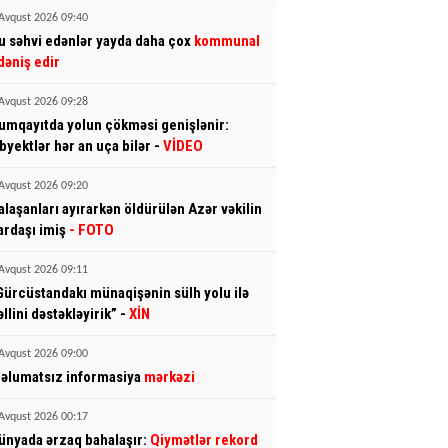
Avqust 2026 09:40
u səhvi edənlər yayda daha çox
kommunal
dəniş edir
Avqust 2026 09:28
umqayıtda yolun çökməsi genişlənir:
byektlər hər an uça bilər -
VİDEO
Avqust 2026 09:20
alaşanları ayırarkən öldürülən Azər vəkilin
ardaşı imiş
- FOTO
Avqust 2026 09:11
Gürcüstandakı münaqişənin sülh yolu ilə
əllini dəstəkləyirik” -
XİN
Avqust 2026 09:00
əlumatsız informasiya
mərkəzi
Avqust 2026 00:17
ünyada ərzaq bahalaşır:
Qiymətlər rekord