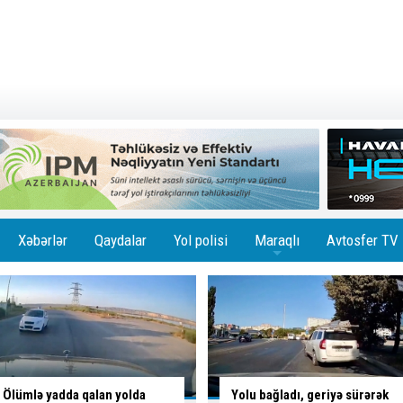
Xəbərlər
Qaydalar
Yol polisi
Maraqlı
Avtosfer TV
+
Yolu bağladı, geriyə sürərək
Piyada keçidini zəbt etdi,