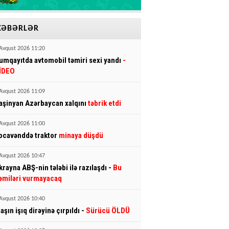
XƏBƏRLƏR
Avqust 2026 11:20
umqayıtda avtomobil təmiri sexi yandı
-
İDEO
Avqust 2026 11:09
aşinyan Azərbaycan xalqını
təbrik etdi
Avqust 2026 11:00
ocavənddə traktor
minaya düşdü
Avqust 2026 10:47
krayna ABŞ-nin tələbi ilə razılaşdı -
Bu
əmiləri vurmayacaq
Avqust 2026 10:40
aşın işıq dirəyinə çırpıldı -
Sürücü ÖLDÜ