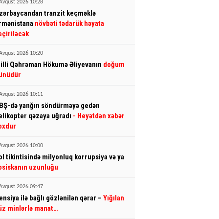
Avqust 2026 10:28
zərbaycandan tranzit keçməklə
rmənistana
növbəti tədarük həyata
eçiriləcək
Avqust 2026 10:20
illi Qəhrəman Hökumə Əliyevanın
doğum
ünüdür
Avqust 2026 10:11
BŞ-də yanğın söndürməyə gedən
elikopter qəzaya uğradı
- Heyətdən xəbər
oxdur
Avqust 2026 10:00
ol tikintisində milyonluq korrupsiya və ya
osiskanın uzunluğu
Avqust 2026 09:47
ensiya ilə bağlı gözlənilən qərar –
Yığılan
üz minlərlə manat…