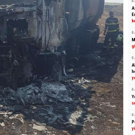
8 
A
E
k
8 
M
g
8 
A
h
y
8 
Y
s
8 
P
y