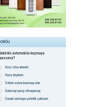
SORĞU
lektrikli avtomobilə keçməyə
azırsınız?
Ucuz olsa alaram
Hazır deyiləm
5 ildən sonra baxmaq olar
Gələcəyi yaxşı olmayacaq
Cavab verməyə çətinlik çəkirəm