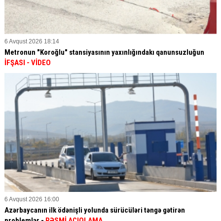
6 Avqust 2026 18:14
Metronun "Koroğlu" stansiyasının yaxınlığındakı qanunsuzluğun
İFŞASI
- VİDEO
6 Avqust 2026 16:00
Azərbaycanın ilk ödənişli yolunda sürücüləri təngə gətirən
problemlər -
RƏSMİ AÇIQLAMA