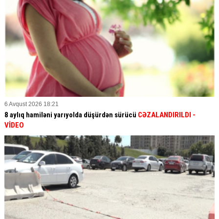
6 Avqust 2026 18:21
8 aylıq hamiləni yarıyolda düşürdən sürücü
CƏZALANDIRILDI
-
VİDEO