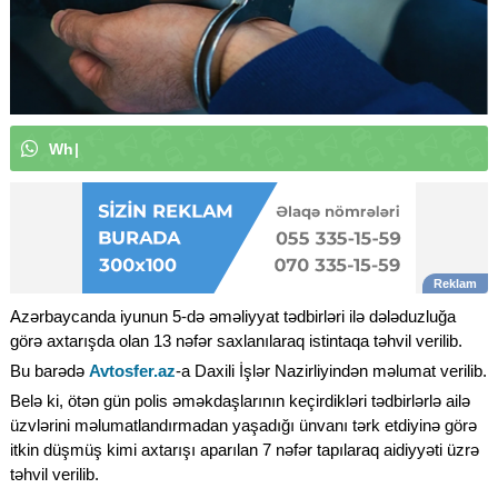
W
h
a
t
s
A
p
p
k
a
n
a
l
ı
m
ı
z
a
a
b
|
Azərbaycanda iyunun 5-də əməliyyat tədbirləri ilə dələduzluğa
görə axtarışda olan 13 nəfər saxlanılaraq istintaqa təhvil verilib.
Bu barədə
Avtosfer.az
-a Daxili İşlər Nazirliyindən məlumat verilib.
Belə ki, ötən gün polis əməkdaşlarının keçirdikləri tədbirlərlə ailə
üzvlərini məlumatlandırmadan yaşadığı ünvanı tərk etdiyinə görə
itkin düşmüş kimi axtarışı aparılan 7 nəfər tapılaraq aidiyyəti üzrə
təhvil verilib.