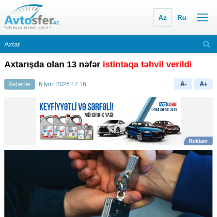
Az
Ru
Axtarışda olan 13 nəfər
istintaqa təhvil verildi
A-
A+
Xəbərlər
6 İyun 2026 17:16