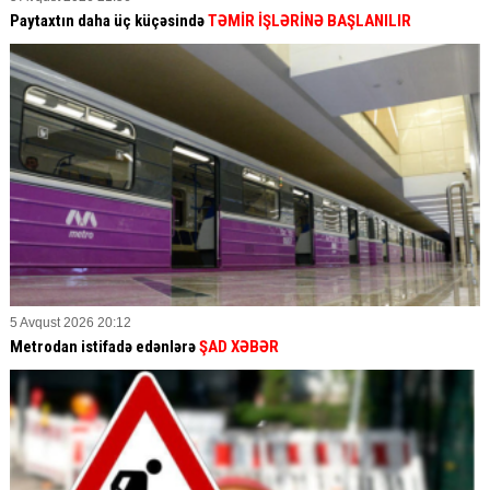
Paytaxtın daha üç küçəsində
TƏMİR İŞLƏRİNƏ BAŞLANILIR
5 Avqust 2026 20:12
Metrodan istifadə edənlərə
ŞAD XƏBƏR