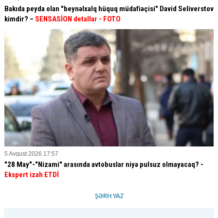
Bakıda peyda olan "beynəlxalq hüquq müdafiəçisi" David Seliverstov
kimdir? –
SENSASİON detallar
- FOTO
5 Avqust 2026 17:57
"28 May"-"Nizami" arasında avtobuslar niyə pulsuz olmayacaq? -
Ekspert izah ETDİ
ŞƏRH YAZ