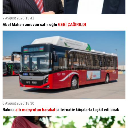
7 Avqust 2026 13:41
Abel Məhərrəmovun səfir oğlu
GERİ ÇAĞIRILDI
6 Avqust 2026 18:30
Bakıda
altı marşrutun hərəkəti
alternativ küçələrlə təşkil ediləcək