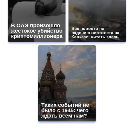
В ОАЭ произошло
Все новости по
жестокое убийство
падению вертолета на
криптомиллионера
Кавказе: читать здесь
Таких событий не
было с 1945: чего
ждать всем нам?