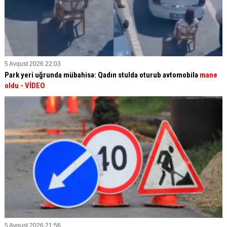
5 Avqust 2026 22:03
Park yeri uğrunda mübahisə: Qadın stulda oturub avtomobilə
mane
oldu
- VİDEO
5 Avqust 2026 21:56