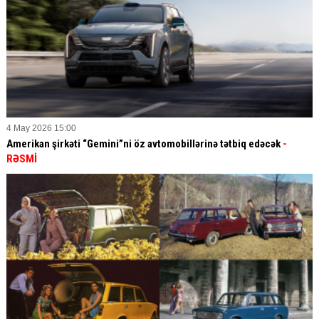
4 May 2026 15:00
Amerikan şirkəti “Gemini”ni öz avtomobillərinə tətbiq edəcək
-
RƏSMİ