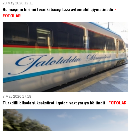
20 May 2026 12:11
Bu maşının birinci texniki baxışı təzə avtomobil qiymətinədir
-
FOTOLAR
7 May 2026 17:18
Türkdilli ölkədə yüksəksürətli qatar: vaxt yarıya bölündü
- FOTOLAR