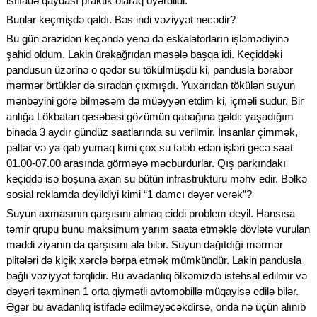
istifadə qaydası praktik olaraq öyərdildi.
Bunlar keçmişdə qaldı. Bəs indi vəziyyət necədir?
Bu gün ərazidən keçəndə yenə də eskalatorların işləmədiyinə
şahid oldum. Lakin ürəkağrıdan məsələ başqa idi. Keçiddəki
pandusun üzərinə o qədər su tökülmüşdü ki, pandusla bərabər
mərmər örtüklər də sıradan çıxmışdı. Yuxarıdan tökülən suyun
mənbəyini görə bilməsəm də müəyyən etdim ki, içməli sudur. Bir
anlığa Lökbatan qəsəbəsi gözümün qabağına gəldi: yaşadığım
binada 3 aydır gündüz saatlarında su verilmir. İnsanlar çimmək,
paltar və ya qab yumaq kimi çox su tələb edən işləri gecə saat
01.00-07.00 arasında görməyə məcburdurlar. Qış parkındakı
keçiddə isə boşuna axan su bütün infrastrukturu məhv edir. Bəlkə
sosial reklamda deyildiyi kimi “1 damcı dəyər verək”?
Suyun axmasının qarşısını almaq ciddi problem deyil. Hansısa
təmir qrupu bunu maksimum yarım saata etməklə dövlətə vurulan
maddi ziyanın da qarşısını ala bilər. Suyun dağıtdığı mərmər
plitələri də kiçik xərclə bərpa etmək mümkündür. Lakin pandusla
bağlı vəziyyət fərqlidir. Bu avadanlıq ölkəmizdə istehsal edilmir və
dəyəri təxminən 1 orta qiymətli avtomobillə müqayisə edilə bilər.
Əgər bu avadanlıq istifadə edilməyəcəkdirsə, onda nə üçün alınıb