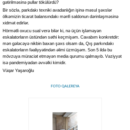
gətirilməsinə pullar tökülürdü?
Bir sözlə, parkdakı texniki avadanlığın işinə məsul şəxslər
ölkəmizin ticarət balansındakı mənfi saldonun dərinləşməsinə
xidmət edirlər.
Hörmətli oxucu sual verə bilər ki, nə üçün işləməyən
eskalatorların üstündən səthi keçmişəm. Cavabım konkretdir:
mən gələcəyə nikbin baxan şəxs olsam da, Qış parkındakı
eskalatorların fəaliyyətindən əlimi üzmüşəm. Son 5 ildə bu
mövzuya müraciət etməyən media qurumu qalmayıb. Vəziyyət
isə pandemiyadan əvvəlki kimidir.
Vüqar Yaşaroğlu
FOTO QALEREYA