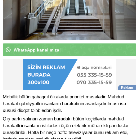
W
h
a
t
s
A
p
p
k
a
n
a
l
ı
m
ı
z
a
a
b
u
n
ə
o
l
u
n
|
Mobillik bütün qabaqcıl ölkələrdə prioritet məsələdir. Məhdud
hərəkət qabiliyyətli insanların hərəkətinin asanlaşdırılması isə
xüsusi diqqət tələb edən işdir.
Qış parkı salınan zaman buradakı bütün keçidlərdə məhdud
hərəkətli insanların istifadəsi üçün elektrik mühərrikli panduslar
quraşdırıldı. Hətta bir neçə həftə televiziyalar bunu reklam etdi,