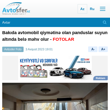
Az
Ru
Bakıda avtomobil qiymətinə olan panduslar suyun
altında belə məhv olur -
FOTOLAR
A-
A+
Avtosfer Foto
3 Avqust 2023 19:01