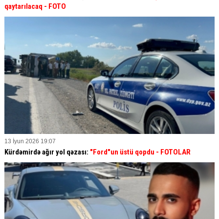
qaytarılacaq - FOTO
13 İyun 2026 19:07
Kürdəmirdə ağır yol qəzası:
"Ford"un üstü qopdu - FOTOLAR