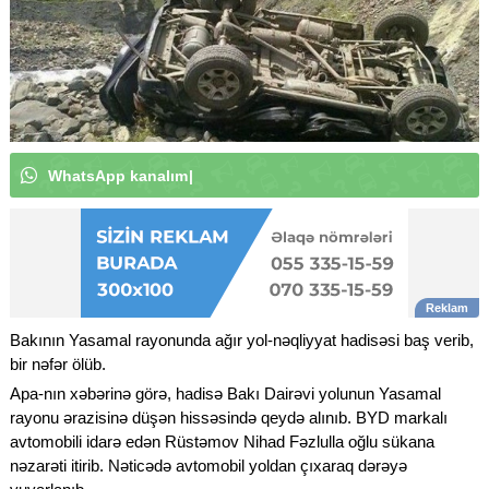
W
h
a
t
s
A
p
p
k
a
n
a
l
ı
m
ı
z
a
a
b
u
n
ə
o
l
u
n
|
Bakının Yasamal rayonunda ağır yol-nəqliyyat hadisəsi baş verib,
bir nəfər ölüb.
Apa-nın xəbərinə görə, hadisə Bakı Dairəvi yolunun Yasamal
rayonu ərazisinə düşən hissəsində qeydə alınıb. BYD markalı
avtomobili idarə edən Rüstəmov Nihad Fəzlulla oğlu sükana
nəzarəti itirib. Nəticədə avtomobil yoldan çıxaraq dərəyə