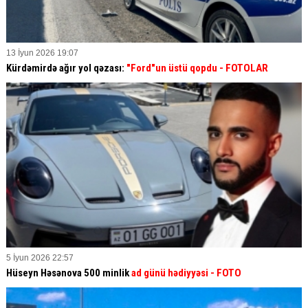
13 İyun 2026 19:07
Kürdəmirdə ağır yol qəzası:
"Ford"un üstü qopdu - FOTOLAR
5 İyun 2026 22:57
Hüseyn Həsənova 500 minlik
ad günü hədiyyəsi - FOTO