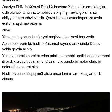
yuvarlanıb.
Əraziyə FHN-in Xüsusi Riskli Xilasetmə Xidmətinin əməkdaşları
cəlb olunub. Onun avtomobildə sıxışmış meyiti çıxarılaraq
aidiyyatı üzrə təhvil verilib. Qəza ilə bağlı avtoekspertiza təyin
edilib, araşdırma aparılır.
20:46
Yasamal rayonunda ağır yol-nəqliyyat hadisəsi baş verib.
Apa xəbər verir ki, hadisə Yasamal rayonu ərazisində Dairəvi
yolda qeydə alınıb.
Yüksək sürətlə hərəkət edən minik avtomobili qəfildən idarəetməni
itirərək dərəyə yuvarlanıb. Qəza nəticəsində bir nəfər ölüb, bir
nəfər ağır xəsarət alıb.
Hadisə yerinə hüquq-mühafizə orqanlarının əməkdaşları cəlb
olunub.