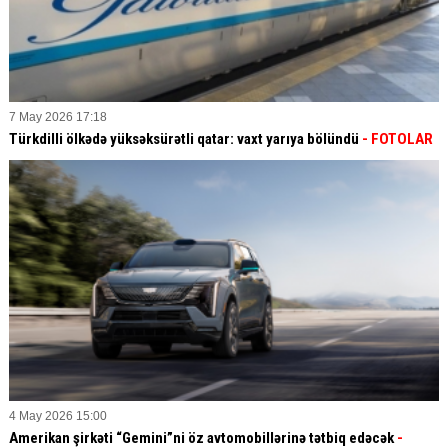
7 May 2026 17:18
Türkdilli ölkədə yüksəksürətli qatar: vaxt yarıya bölündü
- FOTOLAR
4 May 2026 15:00
Amerikan şirkəti “Gemini”ni öz avtomobillərinə tətbiq edəcək
-