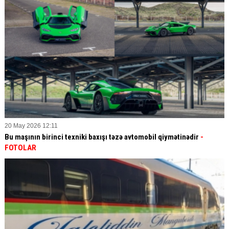
20 May 2026 12:11
Bu maşının birinci texniki baxışı təzə avtomobil qiymətinədir
-
FOTOLAR