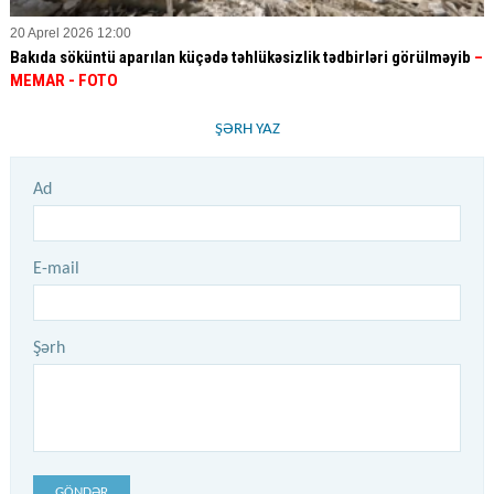
20 Aprel 2026 12:00
Bakıda söküntü aparılan küçədə təhlükəsizlik tədbirləri görülməyib
–
MEMAR - FOTO
ŞƏRH YAZ
Ad
E-mail
Şərh
GÖNDƏR