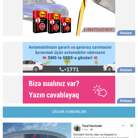
DİGƏR XƏBƏRLƏR