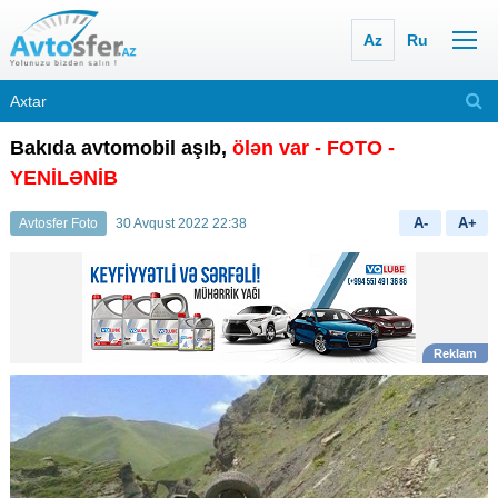
Az
Ru
Bakıda avtomobil aşıb,
ölən var
- FOTO
-
YENİLƏNİB
A-
A+
Avtosfer Foto
30 Avqust 2022 22:38