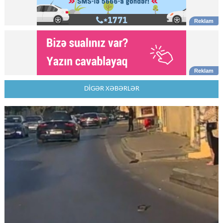
DİGƏR XƏBƏRLƏR