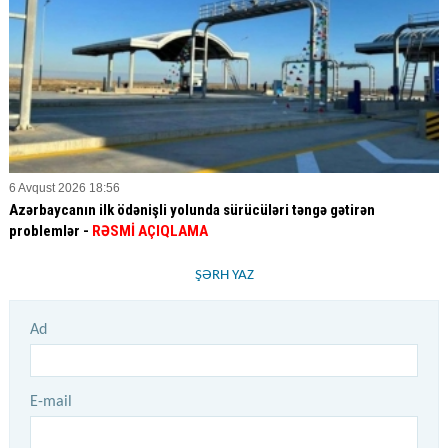
6 Avqust 2026 18:56
Azərbaycanın ilk ödənişli yolunda sürücüləri təngə gətirən
problemlər -
RƏSMİ AÇIQLAMA
ŞƏRH YAZ
Ad
E-mail