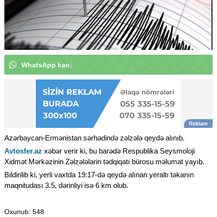
W
h
a
t
s
A
p
p
k
a
n
a
l
ı
m
ı
z
a
a
b
u
n
ə
o
l
u
n
|
Azərbaycan-Ermənistan sərhədində zəlzələ qeydə alınıb.
Avtosfer.az
xəbər verir ki, bu barədə Respublika Seysmoloji
Xidmət Mərkəzinin Zəlzələlərin tədqiqatı bürosu məlumat yayıb.
Bildirilib ki, yerli vaxtda 19:17-də qeydə alınan yeraltı təkanın
maqnitudası 3.5, dərinliyi isə 6 km olub.
Oxunub
: 548