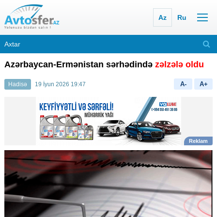
Az
Ru
Azərbaycan-Ermənistan sərhədində
zəlzələ oldu
A-
A+
Hadisə
19 İyun 2026 19:47