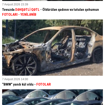
7 Avqust 2026 15:39
Tovuzda
DƏHŞƏTLİ QƏTL
- Öldürülən qadının və tutulan qohumun
FOTOLARI
- YENİLƏNİB
7 Avqust 2026 14:00
“BMW” yanıb kül oldu -
FOTOLAR