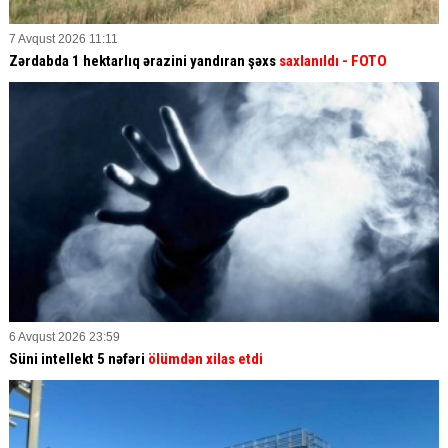
7 Avqust 2026 11:11
Zərdabda 1 hektarlıq ərazini yandıran şəxs
saxlanıldı
- FOTO
6 Avqust 2026 23:59
Süni intellekt 5 nəfəri
ölümdən xilas etdi