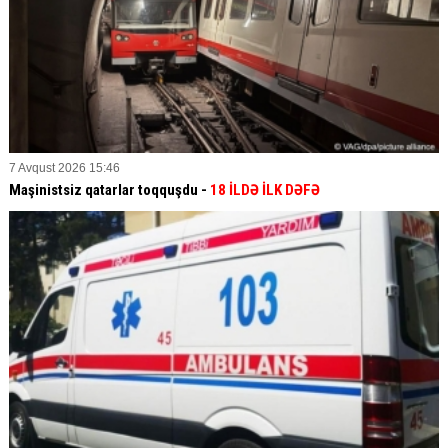
7 Avqust 2026 15:46
Maşinistsiz qatarlar toqquşdu -
18 İLDƏ İLK DƏFƏ