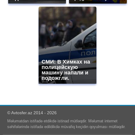
СМИ: В Химках на
полицейскую
машину напали и
подожгли.
© Avtosfer.az 2014 - 2026
Məlumatdan istifadə etdikdə istinad mütləqdir. Məlumat internet
səhifələrində istifadə edildikdə müvafiq keçidin qoyulması mütləqdir.