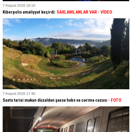
7 Avqust 2026 18:10
Kiberpolis əməliyyat keçirdi:
SAXLANILANLAR VAR
- VİDEO
7 Avqust 2026 17:46
Saxta tarixi məkan düzəldən şəxsə həbs və cərimə cəzası
- FOTO