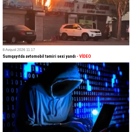
8 Avqust 2026 11:17
Sumqayıtda avtomobil təmiri sexi yandı
- VİDEO