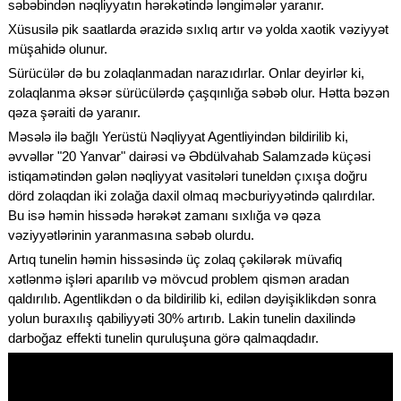
səbəbindən nəqliyyatın hərəkətində ləngimələr yaranır.
Xüsusilə pik saatlarda ərazidə sıxlıq artır və yolda xaotik vəziyyət
müşahidə olunur.
Sürücülər də bu zolaqlanmadan narazıdırlar. Onlar deyirlər ki,
zolaqlanma əksər sürücülərdə çaşqınlığa səbəb olur. Hətta bəzən
qəza şəraiti də yaranır.
Məsələ ilə bağlı Yerüstü Nəqliyyat Agentliyindən bildirilib ki,
əvvəllər "20 Yanvar" dairəsi və Əbdülvahab Salamzadə küçəsi
istiqamətindən gələn nəqliyyat vasitələri tuneldən çıxışa doğru
dörd zolaqdan iki zolağa daxil olmaq məcburiyyətində qalırdılar.
Bu isə həmin hissədə hərəkət zamanı sıxlığa və qəza
vəziyyətlərinin yaranmasına səbəb olurdu.
Artıq tunelin həmin hissəsində üç zolaq çəkilərək müvafiq
xətlənmə işləri aparılıb və mövcud problem qismən aradan
qaldırılıb. Agentlikdən o da bildirilib ki, edilən dəyişiklikdən sonra
yolun buraxılış qabiliyyəti 30% artırıb. Lakin tunelin daxilində
darboğaz effekti tunelin quruluşuna görə qalmaqdadır.