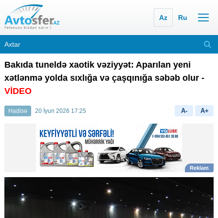
Az
Ru
Bakıda tuneldə xaotik vəziyyət: Aparılan yeni
xətlənmə yolda sıxlığa və çaşqınığa səbəb olur -
VİDEO
A-
A+
Hadisə
20 İyun 2026 17:25