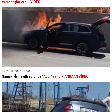
vətəndaşlar etdi
- VİDEO
4 Avqust 2026 18:00
Şamaxı-İsmayıllı yolunda
"Audi" yandı - ANBAAN VİDEO