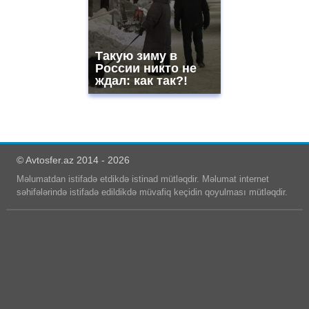
Такую зиму в
России никто не
ждал: как так?!
© Avtosfer.az 2014 - 2026
Məlumatdan istifadə etdikdə istinad mütləqdir. Məlumat internet
səhifələrində istifadə edildikdə müvafiq keçidin qoyulması mütləqdir.