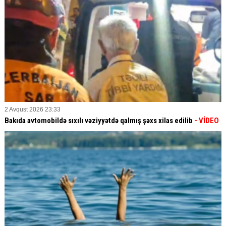
2 Avqust 2026 23:33
Bakıda avtomobildə sıxılı vəziyyətdə qalmış şəxs xilas edilib
- VİDEO