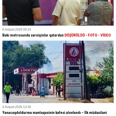
6 Avqust 2026 09:24
Bakı metrosunda sərnişinlər qatardan
DÜŞÜRÜLDÜ - FOTO - VİDEO
5 Avqust 2026 13:30
Yanacaqdoldurma məntəqəsinin kafesi alovlandı – İlk müdaxiləni