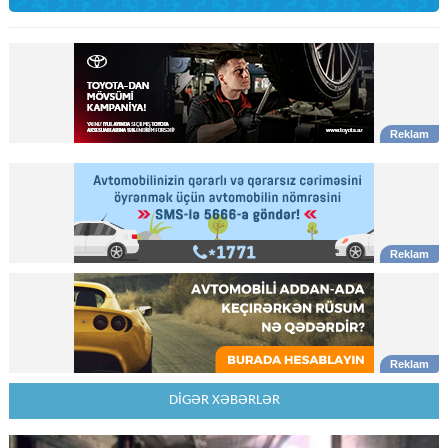
DİGƏR XƏBƏRLƏR