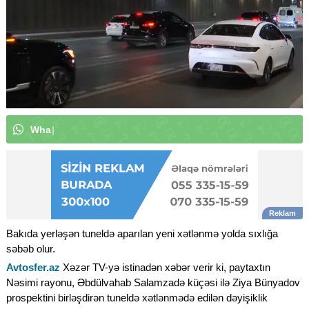
W
h
a
t
s
A
p
p
k
a
n
a
l
ı
m
ı
z
a
a
b
u
|
Bakıda yerləşən tuneldə aparılan yeni xətlənmə yolda sıxlığa
səbəb olur.
Avtosfer.az
Xəzər TV-yə istinadən xəbər verir ki, paytaxtın
Nəsimi rayonu, Əbdülvahab Salamzadə küçəsi ilə Ziya Bünyadov
prospektini birləşdirən tuneldə xətlənmədə edilən dəyişiklik