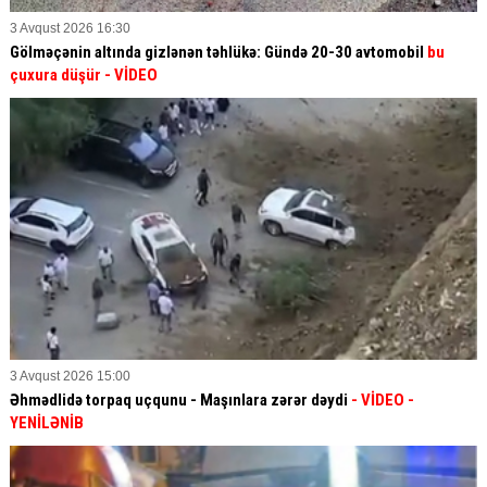
3 Avqust 2026 16:30
Gölməçənin altında gizlənən təhlükə: Gündə 20-30 avtomobil
bu
çuxura düşür
- VİDEO
3 Avqust 2026 15:00
Əhmədlidə torpaq uçqunu - Maşınlara zərər dəydi
- VİDEO
-
YENİLƏNİB