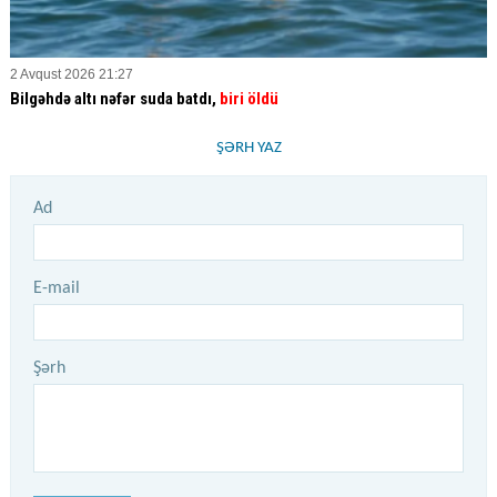
2 Avqust 2026 21:27
Bilgəhdə altı nəfər suda batdı,
biri öldü
ŞƏRH YAZ
Ad
E-mail
Şərh