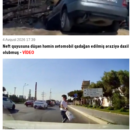
4 Avqust 2026 17:39
Neft quyusuna düşən həmin avtomobil qadağan edilmiş əraziyə daxil
olubmuş -
VİDEO