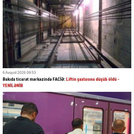
6 Avqust 2026 09:53
Bakıda ticarət mərkəzində FACİƏ:
Liftin şaxtasına düşüb öldü
-
YENİLƏNİB