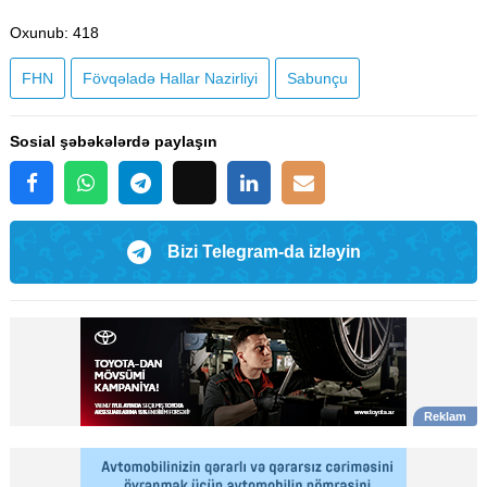
Oxunub
: 418
FHN
Fövqəladə Hallar Nazirliyi
​​​​​​​Sabunçu
Sosial şəbəkələrdə paylaşın
Bizi Telegram-da izləyin