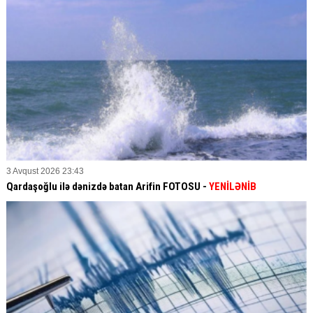
3 Avqust 2026 23:43
Qardaşoğlu ilə dənizdə batan Arifin FOTOSU
-
YENİLƏNİB