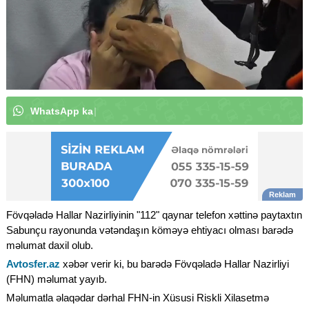
W
h
a
t
s
A
p
p
k
a
n
a
l
ı
m
ı
z
a
a
b
u
n
ə
o
l
u
n
|
Fövqəladə Hallar Nazirliyinin "112" qaynar telefon xəttinə paytaxtın
Sabunçu rayonunda vətəndaşın köməyə ehtiyacı olması barədə
məlumat daxil olub.
Avtosfer.az
xəbər verir ki, bu barədə Fövqəladə Hallar Nazirliyi
(FHN) məlumat yayıb.
Məlumatla əlaqədar dərhal FHN-in Xüsusi Riskli Xilasetmə