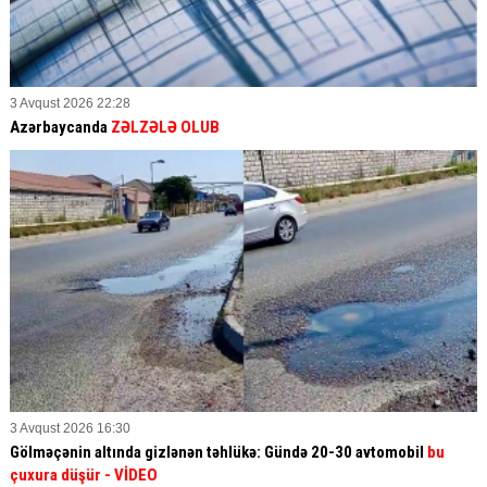
3 Avqust 2026 22:28
Azərbaycanda
ZƏLZƏLƏ OLUB
3 Avqust 2026 16:30
Gölməçənin altında gizlənən təhlükə: Gündə 20-30 avtomobil
bu
çuxura düşür
- VİDEO