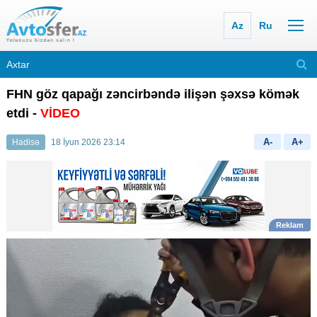
Az
Ru
FHN göz qapağı zəncirbəndə ilişən şəxsə kömək
etdi -
VİDEO
A-
A+
Hadisə
18 İyun 2026 23:14