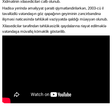
Xidmətinin xilasediciləri cəlb olunub.
Hadisə yerində əməliyyat şəraiti qiymətləndirilərkən, 2003-cü il
təvəllüdlü vətəndaşın göz qapağının geyiminin zəncirbəndinə
ilişməsi nəticəsində təhlükəli vəziyyətdə qaldığı müəyyən olunub.
Xilasedicilər tərəfindən təhlükəsizlik qaydalarına riayət edilməklə
vətəndaşa müvafiq köməklik göstərilib.