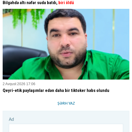
Bilgəhdə altı nəfər suda batdı,
biri öldü
2 Avqust 2026 17:06
Qeyri-etik paylaşımlar edən daha bir tiktoker həbs olundu
ŞƏRH YAZ
Ad