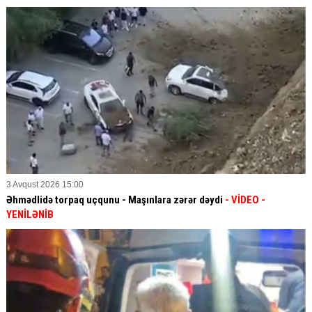
3 Avqust 2026 15:00
Əhmədlidə torpaq uçqunu - Maşınlara zərər dəydi
- VİDEO
-
YENİLƏNİB