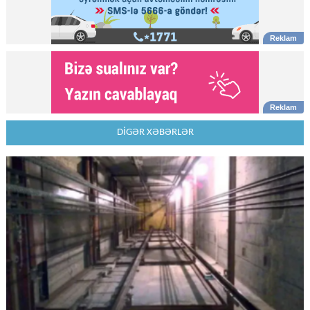
DİGƏR XƏBƏRLƏR