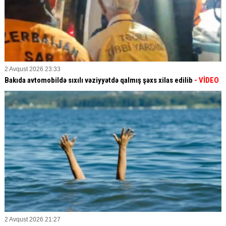
2 Avqust 2026 23:33
Bakıda avtomobildə sıxılı vəziyyətdə qalmış şəxs xilas edilib
- VİDEO
2 Avqust 2026 21:27