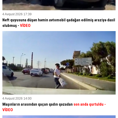
4 Avqust 2026 17:39
Neft quyusuna düşən həmin avtomobil qadağan edilmiş əraziyə daxil
olubmuş -
VİDEO
4 Avqust 2026 14:00
Maşınların arasından qaçan qadın qəzadan
son anda qurtuldu
-
VİDEO