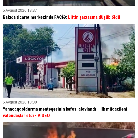
5 Avqust 2026 18:37
Bakıda ticarət mərkəzində FACİƏ:
Liftin şaxtasına düşüb öldü
5 Avqust 2026 13:30
Yanacaqdoldurma məntəqəsinin kafesi alovlandı – İlk müdaxiləni
vətəndaşlar etdi
- VİDEO