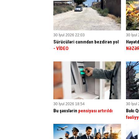
30 İyul 2026 22:03
30 İyul
Sürücüləri canından bezdirən yol
Həyətd
- VİDEO
NƏZƏR
30 İyul 2026 18:54
30 İyul
Bu şəxslərin
pensiyası artırıldı
Bakı Q
fəaliyy