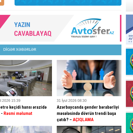
DİGƏR XƏBƏRLƏR
t 2026 15:39
31 İyul 2026 08:30
etro keçidi hansı ərazidə
Azərbaycanda gender bərabərliyi
? -
Rəsmi məlumat
məsələsində dövrün trendi başa
çatıb? –
AÇIQLAMA