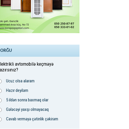
SORĞU
lektrikli avtomobilə keçməyə
azırsınız?
Ucuz olsa alaram
Hazır deyiləm
5 ildən sonra baxmaq olar
Gələcəyi yaxşı olmayacaq
Cavab verməyə çətinlik çəkirəm