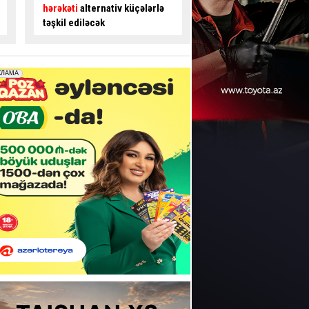
gedənlərdən ödəniş alınır? -
avtobus sürücüsü ilə
İDDİA
- VİDEO
mübahisə etdi
- VİD