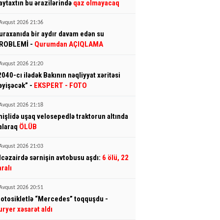
aytaxtın bu ərazilərində
qaz olmayacaq
Avqust 2026 21:36
uraxanıda bir aydır davam edən su
ROBLEMİ -
Qurumdan AÇIQLAMA
Avqust 2026 21:20
2040-cı ilədək Bakının nəqliyyat xəritəsi
əyişəcək” -
EKSPERT
- FOTO
Avqust 2026 21:18
mişlidə uşaq velosepedlə traktorun altında
alaraq
ÖLÜB
Avqust 2026 21:03
lcəzairdə sərnişin avtobusu aşdı:
6 ölü, 22
aralı
Avqust 2026 20:51
otosikletlə “Mercedes” toqquşdu -
uryer xəsarət aldı