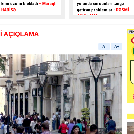
yolunda sürücüləri təngə
hərəkəti
alternativ küçələrlə
gətirən problemlər -
RƏSMİ
təşkil ediləcək
AÇIQLAMA
İ AÇIQLAMA
A-
A+