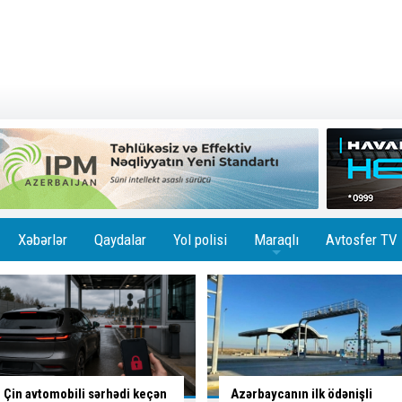
Xəbərlər
Qaydalar
Yol polisi
Maraqlı
Avtosfer TV
+
Azərbaycanın ilk ödənişli
Bakıda
altı marşrutun