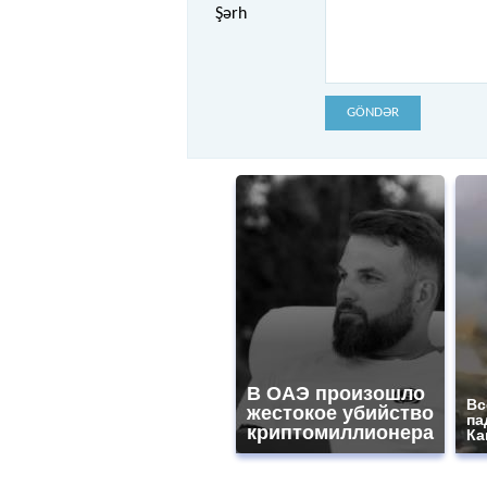
Şərh
GÖNDƏR
В ОАЭ произошло
Вс
жестокое убийство
па
криптомиллионера
Ка