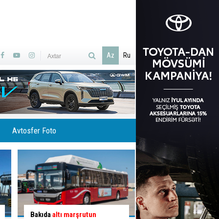
Az
Ru
Avtosfer Foto
İlisuda Ramramay şəlaləsinə
Qəzaya səbəb olan q