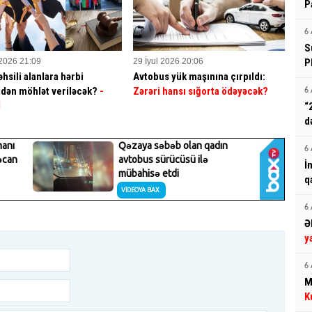
P
6 
S
 2026 21:09
29 İyul 2026 20:06
P
hsili alanlara hərbi
Avtobus yük maşınına çırpıldı:
dən möhlət veriləcək?
-
Zərəri hansı sığorta ödəyəcək?
6 
İ
“
d
6 
İ
q
6 
Ə
y
6 
M
K