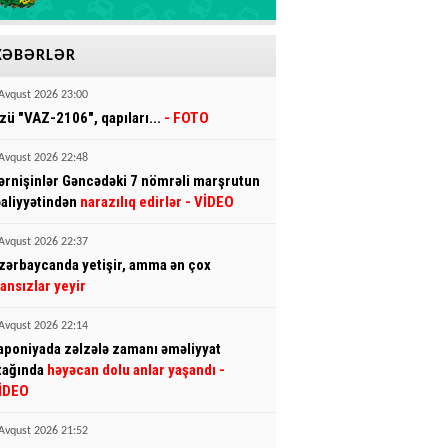
XƏBƏRLƏR
Avqust 2026 23:00
zü "VAZ-2106", qapıları...
- FOTO
Avqust 2026 22:48
ərnişinlər Gəncədəki 7 nömrəli marşrutun
əaliyyətindən
narazılıq edirlər
- VİDEO
Avqust 2026 22:37
zərbaycanda yetişir, amma ən çox
ransızlar yeyir
Avqust 2026 22:14
aponiyada zəlzələ zamanı əməliyyat
tağında
həyəcan dolu anlar yaşandı
-
İDEO
Avqust 2026 21:52