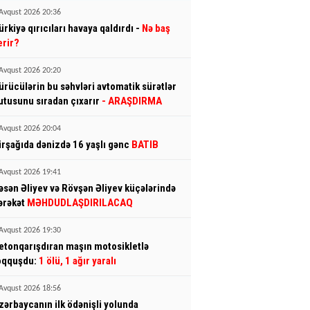
Avqust 2026 20:36
ürkiyə qırıcıları havaya qaldırdı -
Nə baş
erir?
Avqust 2026 20:20
ürücülərin bu səhvləri avtomatik sürətlər
utusunu sıradan çıxarır
- ARAŞDIRMA
Avqust 2026 20:04
irşağıda dənizdə 16 yaşlı gənc
BATIB
Avqust 2026 19:41
əsən Əliyev və Rövşən Əliyev küçələrində
ərəkət
MƏHDUDLAŞDIRILACAQ
Avqust 2026 19:30
etonqarışdıran maşın motosikletlə
oqquşdu:
1 ölü, 1 ağır yaralı
Avqust 2026 18:56
zərbaycanın ilk ödənişli yolunda