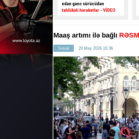
nc sürücüdən
kimi özünü blokladı
– Maraqlı
 hərəkətlər
- VİDEO
HADİSƏ
Maaş artımı ilə bağlı
RƏSM
Sosial
20 May 2026 10:36