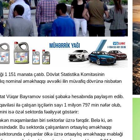
 1 151 manata çatıb. Dövlət Statistika Komitəsinin
ylıq nominal əməkhaqqı əvvəlki ilin müvafiq dövrünə nisbətən
utat Vüqar Bayramov sosial şəbəkə hesabında paylaşım edib.
viləsi ilə çalışan işçilərin sayı 1 milyon 797 min nəfər olub,
ni isə özəl sektorda fəaliyyət göstərir:
ən məqamlardan biri sektorlar üzrə fərqdir. Belə ki, ən
dədir. Bu sektorda çalışanların ortaaylıq əməkhaqqı
 sektorunda çalışanlar ölkə üzrə ortaaylıq əməkhaqqı məbləği