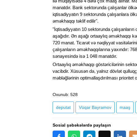
ilə müqayisədə 4 dəfə çox maaş alırlar. M
manatdır. Bank sektorunda çalışanlar ölkə
iqtisadiyyatın 9 sektorunda çalışanlara ö
əməkhaqqı təklif edilir".
"İqtisadiyyatın 10 sektorunda çalışanların
aşağıdır. Ən aşağı ortaaylıq əməkhaqqı kən
720 manat. Ticarət və nəqliyyat vasitələrin
çalışanların əməkhaqqılarına yaxındır: 76
sənayesində isə 1 048 manatdır.
Ortaaylıq əməkhaqqı göstəricilərinin sektor
vacibdir. Xüsusən də, yalnız dövlət qulluq
məbləğlərinin optimallaşdırılması priorite
Oxunub
: 528
deputat
Vüqar Bayramov
maaş
Sosial şəbəkələrdə paylaşın