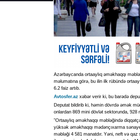
Azərbaycanda ortaaylıq əməkhaqqı məbləği
məlumatına görə, bu ilin ilk rübündə ortaa
6.2 faiz artıb.
Avtosfer.az
xəbər verir ki, bu barədə dep
Deputat bildirib ki, həmin dövrdə əmək müqa
onlardan 869 mini dövlət sektorunda, 928 mi
"Ortaaylıq əməkhaqqı məbləğində diqqətçək
yüksək əməkhaqqı mədənçıxarma sənayesin
məbləği 4 581 manatdır. Yəni, neft və qaz