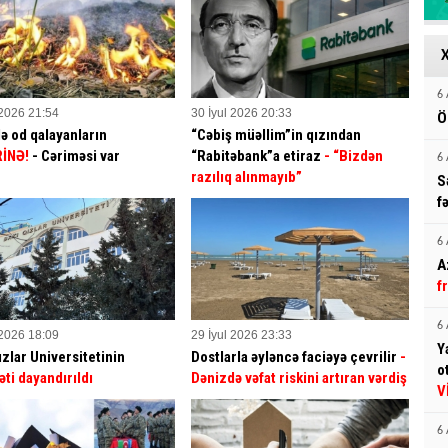
6 
 2026 21:54
30 İyul 2026 20:33
Ö
ə od qalayanların
“Cəbiş müəllim”in qızından
İNƏ!
- Cəriməsi var
“Rabitəbank”a etiraz
- “Bizdən
6 
razılıq alınmayıb”
S
f
6 
A
f
6 
 2026 18:09
29 İyul 2026 23:33
Y
ızlar Universitetinin
Dostlarla əyləncə faciəyə çevrilir
-
o
əti dayandırıldı
Dənizdə vəfat riskini artıran vərdiş
V
6 