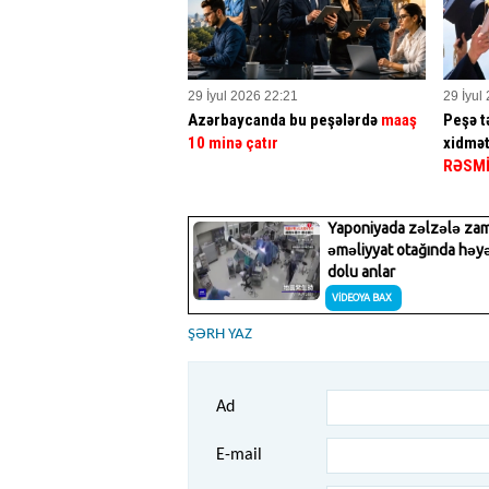
29 İyul 2026 22:21
29 İyul
Azərbaycanda bu peşələrdə
maaş
Peşə tə
10 minə çatır
xidmət
RƏSM
ŞƏRH YAZ
Ad
E-mail