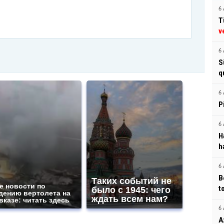
6 
T
v
6 
S
q
6 
P
6 
H
h
6 
B
Таких событий не
е новости по
t
было с 1945: чего
дению вертолета на
ждать всем нам?
вказе: читать здесь
6 
A