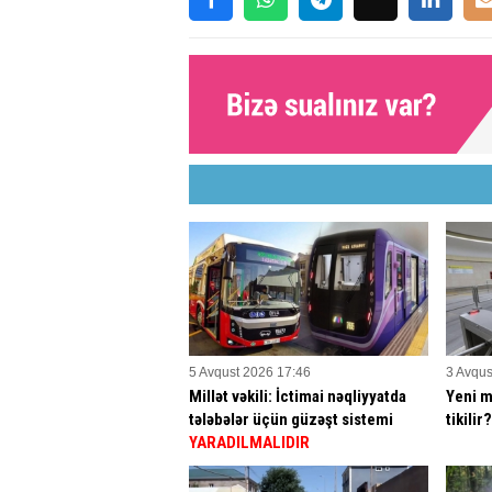
5 Avqust 2026 17:46
3 Avqus
Millət vəkili: İctimai nəqliyyatda
Yeni m
tələbələr üçün güzəşt sistemi
tikilir
YARADILMALIDIR