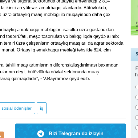
aliyyə və sığorta sektorunda ortaaylıq əməkhaqqı 2 814
də ikinci ən yüksək əməkhaqqı alanlardır. Bütövlükdə,
lkə üzrə ortaaylıq maaş məbləği ilə müqayisədə daha çox
 ortaaylıq əməkhaqqı məbləğləri isə ölkə üzrə göstəricidən
d təsərrüfatı, meşə təsərrüfatı və balıqçılıqda qeydə alınıb:
in təmiri üzrə çalışanların ortaaylıq maaşları da aqrar sektorda
8 manat. Ortaaylıq əməkhaqqı məbləği təhsildə 824, elm
al təhlili maaş artımlarının diferensiallaşdırılması baxımdan
E
çularının deyil, bütövlükdə dövlət sektorunda maaş
h
t olaraq qalmaqdadır", - V.Bayramov qeyd edib.
sosial ödənişlər
iş
Bizi Telegram-da izləyin