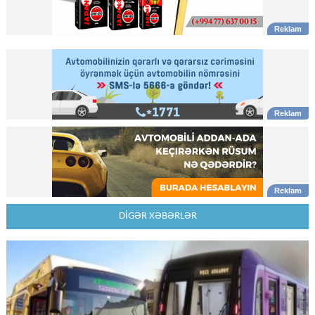
DİGƏR XƏBƏRLƏR