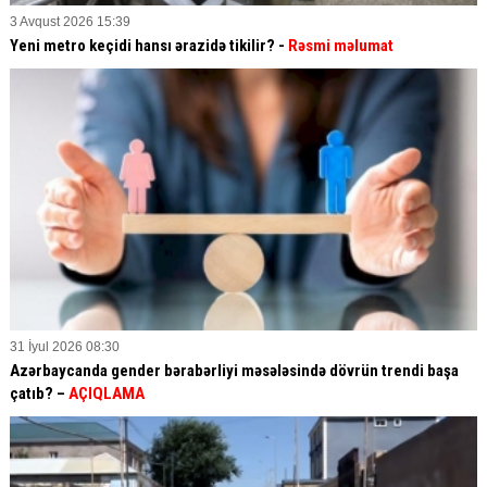
3 Avqust 2026 15:39
Yeni metro keçidi hansı ərazidə tikilir? -
Rəsmi məlumat
31 İyul 2026 08:30
Azərbaycanda gender bərabərliyi məsələsində dövrün trendi başa
çatıb? –
AÇIQLAMA