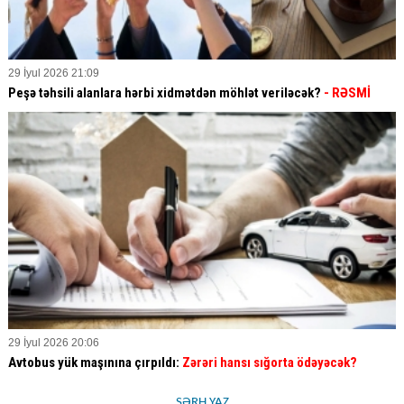
29 İyul 2026 21:09
Peşə təhsili alanlara hərbi xidmətdən möhlət veriləcək?
- RƏSMİ
29 İyul 2026 20:06
Avtobus yük maşınına çırpıldı:
Zərəri hansı sığorta ödəyəcək?
ŞƏRH YAZ