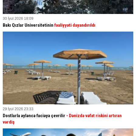
30 İyul 2026 18:09
Bakı Qızlar Universitetinin
fəaliyyəti dayandırıldı
29 İyul 2026 23:33
Dostlarla əyləncə faciəyə çevrilir
- Dənizdə vəfat riskini artıran
vərdiş