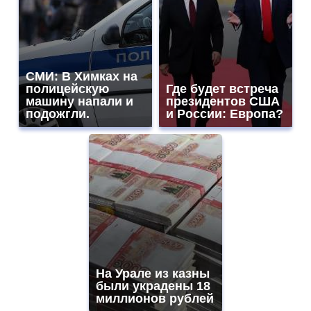
СМИ: В Химках на
полицейскую
Где будет встреча
машину напали и
президентов США
подожгли.
и России: Европа?
На Урале из казны
были украдены 18
миллионов рублей