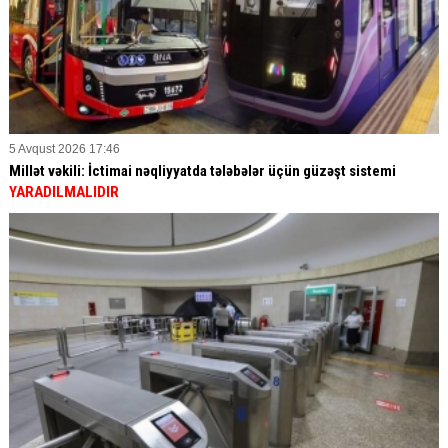
5 Avqust 2026 17:46
Millət vəkili: İctimai nəqliyyatda tələbələr üçün güzəşt sistemi
YARADILMALIDIR