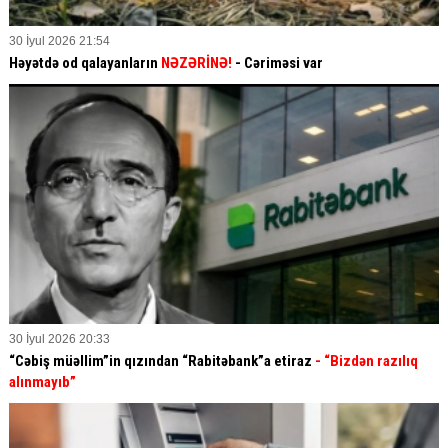
30 İyul 2026 21:54
Həyətdə od qalayanların
NƏZƏRİNƏ!
- Cəriməsi var
30 İyul 2026 20:33
“Cəbiş müəllim”in qızından “Rabitəbank”a etiraz
- “Bizdən razılıq
alınmayıb”