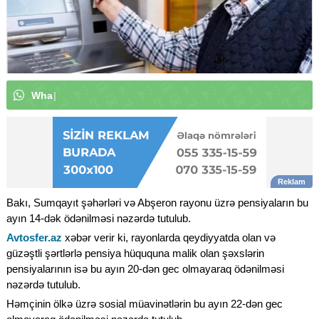
W
h
a
t
s
A
p
p
k
a
n
a
l
ı
m
ı
z
a
a
b
|
Bakı, Sumqayıt şəhərləri və Abşeron rayonu üzrə pensiyaların bu
ayın 14-dək ödənilməsi nəzərdə tutulub.
Avtosfer.az
xəbər verir ki, rayonlarda qeydiyyatda olan və
güzəştli şərtlərlə pensiya hüququna malik olan şəxslərin
pensiyalarının isə bu ayın 20-dən gec olmayaraq ödənilməsi
nəzərdə tutulub.
Həmçinin ölkə üzrə sosial müavinətlərin bu ayın 22-dən gec