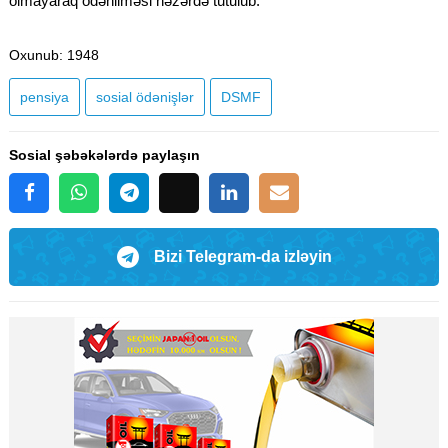
olmayaraq ödənilməsi nəzərdə tutulub.
Oxunub
: 1948
pensiya
sosial ödənişlər
DSMF
Sosial şəbəkələrdə paylaşın
Bizi Telegram-da izləyin