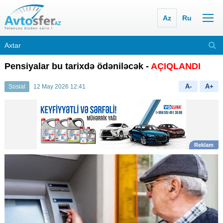
Az
Ru
Pensiyalar bu tarixdə ödəniləcək -
AÇIQLANDI
A-
A+
Sosial
12 May 2026 12:41