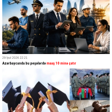
29 İyul 2026 22:21
Azərbaycanda bu peşələrdə
maaş 10 minə çatır