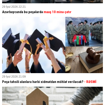
29 İyul 2026 22:21
Azərbaycanda bu peşələrdə
maaş 10 minə çatır
29 İyul 2026 21:09
Peşə təhsili alanlara hərbi xidmətdən möhlət veriləcək?
- RƏSMİ