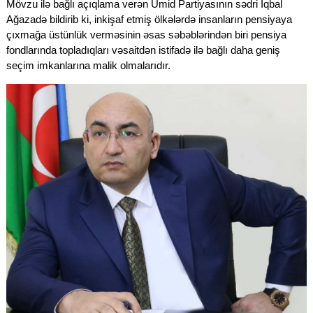
Mövzu ilə bağlı açıqlama verən Ümid Partiyasının sədri İqbal
Ağazadə bildirib ki, inkişaf etmiş ölkələrdə insanların pensiyaya
çıxmağa üstünlük verməsinin əsas səbəblərindən biri pensiya
fondlarında topladıqları vəsaitdən istifadə ilə bağlı daha geniş
seçim imkanlarına malik olmalarıdır.