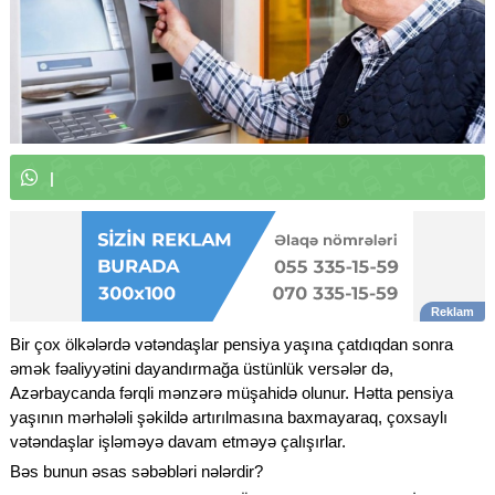
W
h
a
t
s
A
p
p
k
a
n
a
l
ı
m
ı
z
|
Bir çox ölkələrdə vətəndaşlar pensiya yaşına çatdıqdan sonra
əmək fəaliyyətini dayandırmağa üstünlük versələr də,
Azərbaycanda fərqli mənzərə müşahidə olunur. Hətta pensiya
yaşının mərhələli şəkildə artırılmasına baxmayaraq, çoxsaylı
vətəndaşlar işləməyə davam etməyə çalışırlar.
Bəs bunun əsas səbəbləri nələrdir?