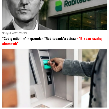
30 İyul 2026 20:33
“Cəbiş müəllim”in qızından “Rabitəbank”a etiraz
- “Bizdən razılıq
alınmayıb”