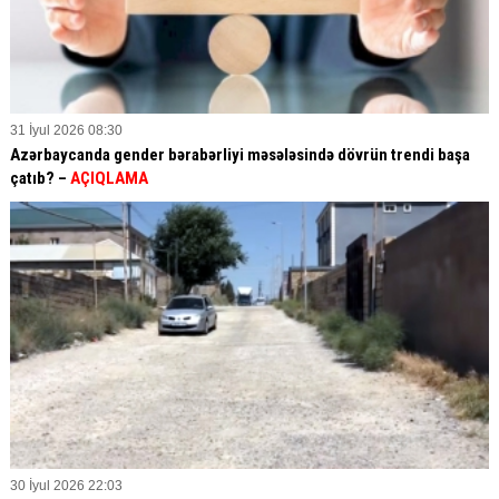
31 İyul 2026 08:30
Azərbaycanda gender bərabərliyi məsələsində dövrün trendi başa
çatıb? –
AÇIQLAMA
30 İyul 2026 22:03