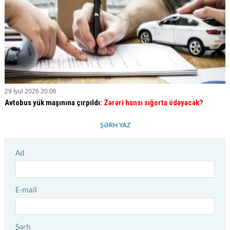
29 İyul 2026 20:06
Avtobus yük maşınına çırpıldı:
Zərəri hansı sığorta ödəyəcək?
ŞƏRH YAZ
Ad
E-mail
Şərh