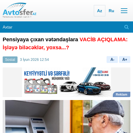
Az
Ru
Pensiyaya çıxan vətəndaşlara
VACİB AÇIQLAMA:
İşləyə biləcəklər, yoxsa...?
A-
A+
Sosial
3 İyun 2026 12:54