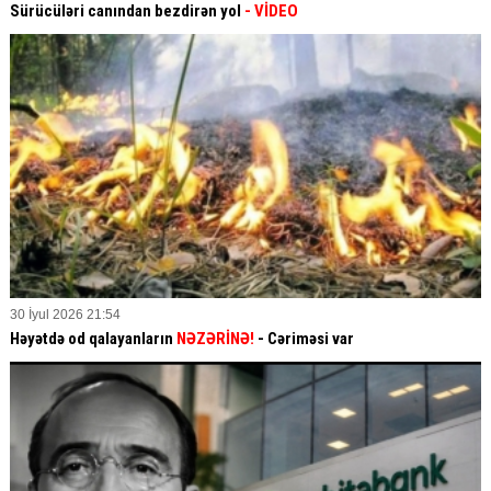
Sürücüləri canından bezdirən yol
- VİDEO
30 İyul 2026 21:54
Həyətdə od qalayanların
NƏZƏRİNƏ!
- Cəriməsi var