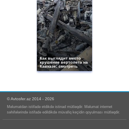
Как выглядит место
крушение вертолета на
Кавказе: смотреть
© Avtosfer.az 2014 - 2026
Məlumatdan istifadə etdikdə istinad mütləqdir. Məlumat internet
səhifələrində istifadə edildikdə müvafiq keçidin qoyulması mütləqdir.