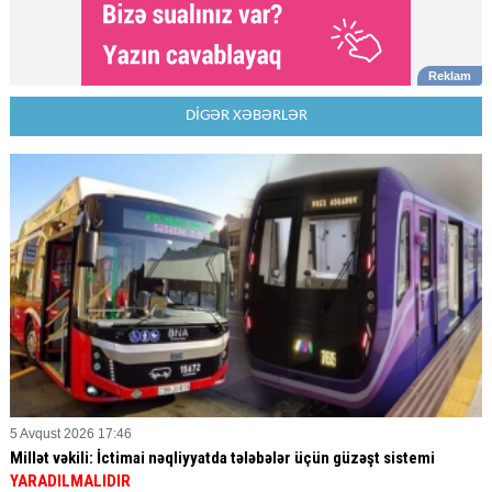
DİGƏR XƏBƏRLƏR
5 Avqust 2026 17:46
Millət vəkili: İctimai nəqliyyatda tələbələr üçün güzəşt sistemi
YARADILMALIDIR