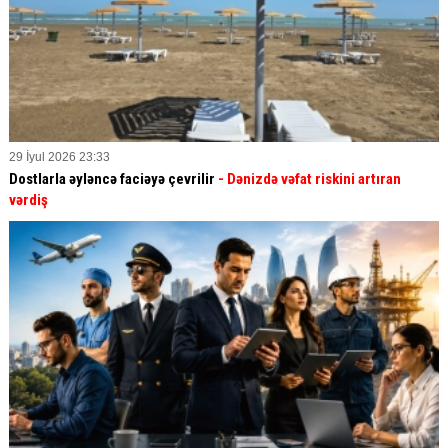
29 İyul 2026 23:33
Dostlarla əyləncə faciəyə çevrilir
- Dənizdə vəfat riskini artıran
vərdiş