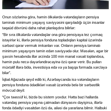
Onun sözlərinə görə, həmin ölkələrdə vətəndaşların pensiya
təminatı minimum yaşayış səviyyəsini qarşıladığı üçün insanlar
təqaüd dövrünü daha rahat planlaşdıra bilirlər:
“Bir sıra ölkələrdə vətəndaşlar ona görə pensiyaya tez çıxmaq
istəyirlər ki, illərlə pensiya fonduna topladıqları kapital üzərində
sərbəst qərar vermək imkanları var. Onların pensiya təminatı
minimum yaşayışını təmin edən səviyyədə olur. Məsələn, əgər bir
şəxsin hesabında illər ərzində 100 min manat vəsait toplanıbsa,
həmin pulu necə dəyərləndirəcəyinə özü qərar verir. Bu pulları
müxtəlif illərə bölə, investisiya edə və ya başqa formada xərcləyə
bilər”.
İqbal Ağazadə qeyd edib ki, Azərbaycanda isə vətəndaşların
pensiya fonduna ödədikləri vəsait üzərində belə bir sərbəstlik
mövcud deyil:
“Çox təəssüf ki, bizdə bu sistem yoxdur. Hətta bəzi hallarda
vətəndaş pensiya yaşına çatmadan dünyasını dəyişirsə, illərlə
fonda ödədiyi vəsaitdən özü də, ailəsi də yararlana bilmir. Halbuki