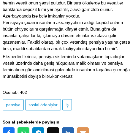
həmin vəsait onun şəxsi puludur. Bir sıra ölkələrdə bu vəsaitlər
banklarda depozit kimi yerləşdirilir, əlavə gəlir əldə olunur.
Azərbaycanda isə belə imkanlar yoxdur.
Pensiyaya çıxan insanların əksəriyyətinin aldığı təqaüd onların
bütün ehtiyaclarını qarşılamağa kifayət etmir. Buna görə də
insanlar çalışırlar ki, işləməyə davam etsinlər və əlavə gəlir
qazansınlar. Faktiki olaraq, bir çox vətəndaş pensiya yaşına çatsa
belə, maddi səbəblərdən əmək fəaliyyətini dayandıra bilmir”.
Ekspertin fikrincə, pensiya sistemində vətəndaşların topladıqları
vəsait üzərində daha geniş hüquqlara malik olması və pensiya
təminatının gücləndirilməsi gələcəkdə insanların təqaüdə çıxmağa
münasibətini dəyişə bilər./konkret.az
Oxunub
: 402
pensiya
sosial ödənişlər
iş
Sosial şəbəkələrdə paylaşın