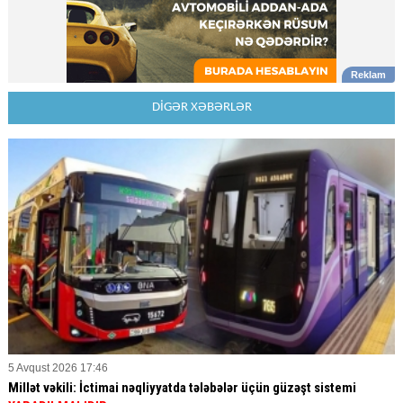
DİGƏR XƏBƏRLƏR
5 Avqust 2026 17:46
Millət vəkili: İctimai nəqliyyatda tələbələr üçün güzəşt sistemi