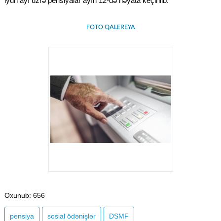
iyun ayı üzrə pensiyalar ayın 12-də həyata keçirilib.
FOTO QALEREYA
Oxunub
: 656
pensiya
sosial ödənişlər
DSMF