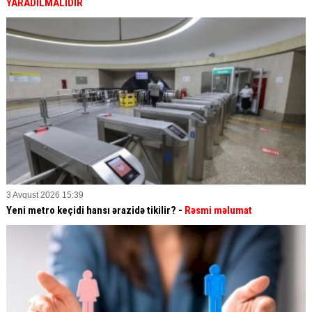
YARADILMALIDIR
3 Avqust 2026 15:39
Yeni metro keçidi hansı ərazidə tikilir? -
Rəsmi məlumat