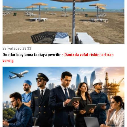
29 İyul 2026 23:33
Dostlarla əyləncə faciəyə çevrilir
- Dənizdə vəfat riskini artıran
vərdiş