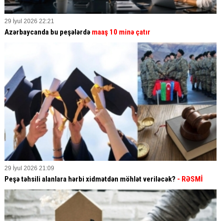
29 İyul 2026 22:21
Azərbaycanda bu peşələrdə
maaş 10 minə çatır
29 İyul 2026 21:09
Peşə təhsili alanlara hərbi xidmətdən möhlət veriləcək?
- RƏSMİ