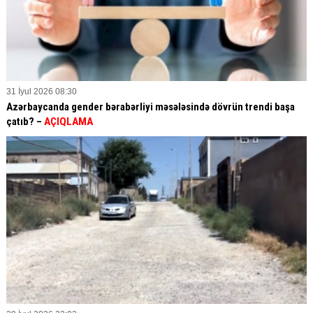
31 İyul 2026 08:30
Azərbaycanda gender bərabərliyi məsələsində dövrün trendi başa
çatıb? –
AÇIQLAMA