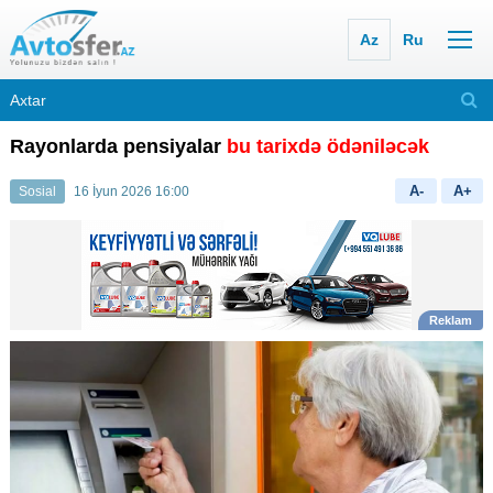
Az
Ru
Rayonlarda pensiyalar
bu tarixdə ödəniləcək
A-
A+
Sosial
16 İyun 2026 16:00