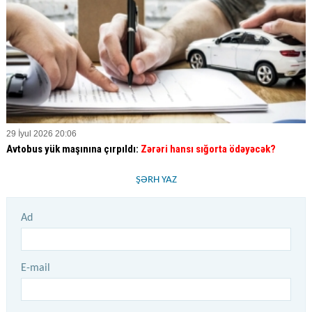
29 İyul 2026 20:06
Avtobus yük maşınına çırpıldı:
Zərəri hansı sığorta ödəyəcək?
ŞƏRH YAZ
Ad
E-mail