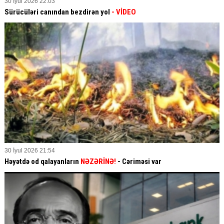
30 İyul 2026 22:03
Sürücüləri canından bezdirən yol
- VİDEO
30 İyul 2026 21:54
Həyətdə od qalayanların
NƏZƏRİNƏ!
- Cəriməsi var