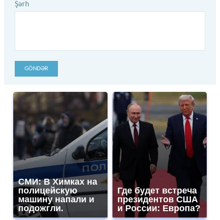
Şərh
GÖNDƏR
СМИ: В Химках на
полицейскую
Где будет встреча
машину напали и
президентов США
подожгли.
и России: Европа?