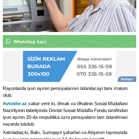
W
h
a
t
s
A
p
p
k
a
n
a
l
ı
m
ı
z
a
a
b
u
n
ə
o
l
u
n
|
Rayonlarda iyun ayının pensiyalarının ödəniləcəyi tarix məlum
olub.
Avtosfer.az
xəbər verir ki, Əmək və Əhalinin Sosial Müdafiəsi
Nazirliyinin tabeliyində Dövlət Sosial Müdafiə Fondu tərəfindən
iyun ayının 20-də respublika üzrə pensiyaların tam ödənilməsi
nəzərdə tutulub.
Xatrıladaq ki, Bakı, Sumqayıt şəhərləri və Abşeron rayonunda