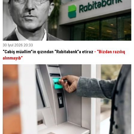
30 İyul 2026 20:33
“Cəbiş müəllim”in qızından “Rabitəbank”a etiraz
- “Bizdən razılıq
alınmayıb”