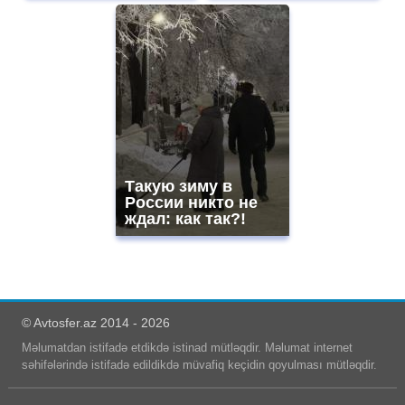
Такую зиму в
России никто не
ждал: как так?!
© Avtosfer.az 2014 - 2026
Məlumatdan istifadə etdikdə istinad mütləqdir. Məlumat internet
səhifələrində istifadə edildikdə müvafiq keçidin qoyulması mütləqdir.