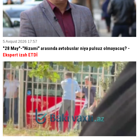
5 Avqust 2026 17:57
"28 May"-"Nizami" arasında avtobuslar niyə pulsuz olmayacaq? -
Ekspert izah ETDİ