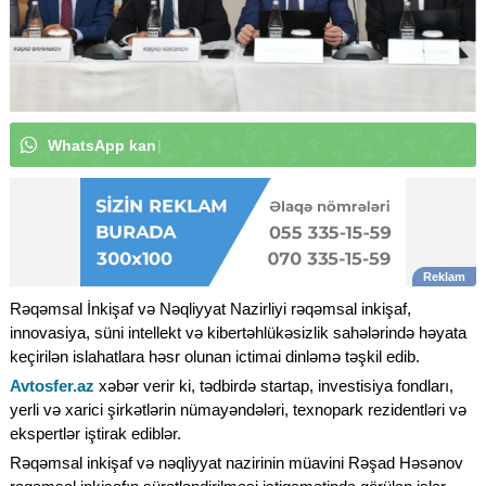
W
h
a
t
s
A
p
p
k
a
n
a
l
ı
m
ı
z
a
a
b
u
n
ə
o
l
u
n
|
Rəqəmsal İnkişaf və Nəqliyyat Nazirliyi rəqəmsal inkişaf,
innovasiya, süni intellekt və kibertəhlükəsizlik sahələrində həyata
keçirilən islahatlara həsr olunan ictimai dinləmə təşkil edib.
Avtosfer.az
xəbər verir ki, tədbirdə startap, investisiya fondları,
yerli və xarici şirkətlərin nümayəndələri, texnopark rezidentləri və
ekspertlər iştirak ediblər.
Rəqəmsal inkişaf və nəqliyyat nazirinin müavini Rəşad Həsənov