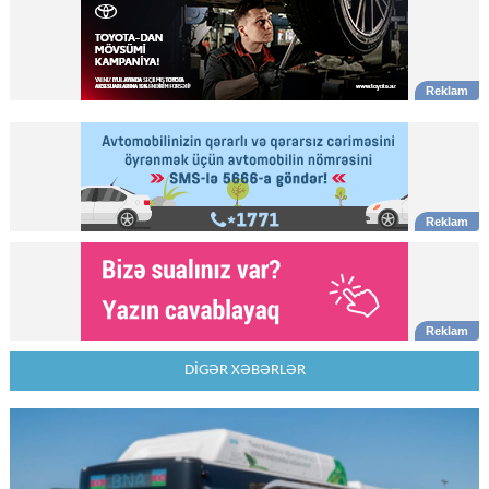
DİGƏR XƏBƏRLƏR