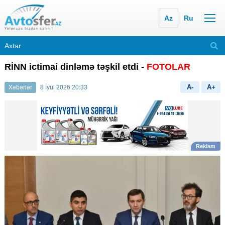
Az
Ru
RİNN ictimai dinləmə təşkil etdi -
FOTOLAR
A-
A+
Xəbərlər
8 İyul 2026 20:33