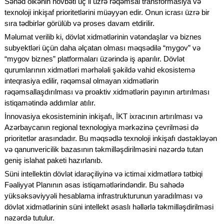
Sənəd ölkənin növbəti üç il üzrə rəqəmsal transformasiya və
texnoloji inkişaf prioritetlərini müəyyən edir. Onun icrası üzrə bir
sıra tədbirlər görülüb və proses davam etdirilir.
Məlumat verilib ki, dövlət xidmətlərinin vətəndaşlar və biznes
subyektləri üçün daha əlçatan olması məqsədilə “mygov” və
“mygov biznes” platformaları üzərində iş aparılır. Dövlət
qurumlarının xidmətləri mərhələli şəkildə vahid ekosistemə
inteqrasiya edilir, rəqəmsal olmayan xidmətlərin
rəqəmsallaşdırılması və proaktiv xidmətlərin payının artırılması
istiqamətində addımlar atılır.
İnnovasiya ekosisteminin inkişafı, İKT ixracının artırılması və
Azərbaycanın regional texnologiya mərkəzinə çevrilməsi də
prioritetlər arasındadır. Bu məqsədlə texnoloji inkişafı dəstəkləyən
və qanunvericilik bazasının təkmilləşdirilməsini nəzərdə tutan
geniş islahat paketi hazırlanıb.
Süni intellektin dövlət idarəçiliyinə və ictimai xidmətlərə tətbiqi
Fəaliyyət Planının əsas istiqamətlərindəndir. Bu sahədə
yüksəksəviyyəli hesablama infrastrukturunun yaradılması və
dövlət xidmətlərinin süni intellekt əsaslı həllərlə təkmilləşdirilməsi
nəzərdə tutulur.