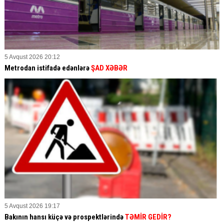
5 Avqust 2026 20:12
Metrodan istifadə edənlərə
ŞAD XƏBƏR
5 Avqust 2026 19:17
Bakının hansı küçə və prospektlərində
TƏMİR GEDİR?