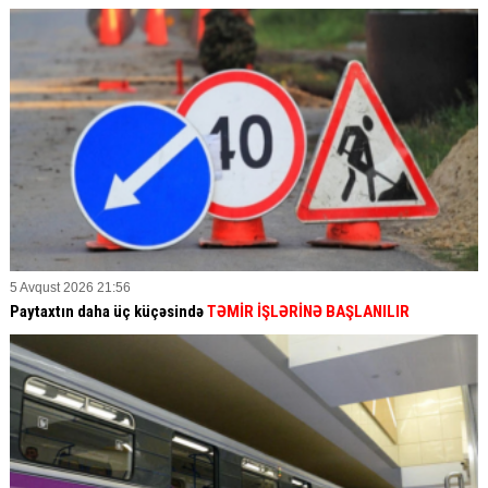
5 Avqust 2026 21:56
Paytaxtın daha üç küçəsində
TƏMİR İŞLƏRİNƏ BAŞLANILIR