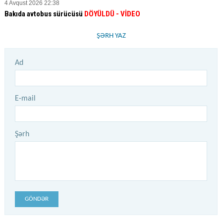
4 Avqust 2026 22:38
Bakıda avtobus sürücüsü
DÖYÜLDÜ
- VİDEO
ŞƏRH YAZ
Ad
E-mail
Şərh
GÖNDƏR