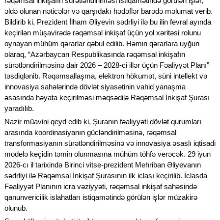
rəqəmsal inkişafın sürətləndirilməsi istiqamətində görülən işlər,
əldə olunan nəticələr və qarşıdakı hədəflər barədə məlumat verib.
Bildirib ki, Prezident İlham Əliyevin sədrliyi ilə bu ilin fevral ayında
keçirilən müşavirədə rəqəmsal inkişaf üçün yol xəritəsi rolunu
oynayan mühüm qərarlar qəbul edilib. Həmin qərarlara uyğun
olaraq, “Azərbaycan Respublikasında rəqəmsal inkişafın
sürətləndirilməsinə dair 2026 – 2028-ci illər üçün Fəaliyyət Planı”
təsdiqlənib. Rəqəmsallaşma, elektron hökumət, süni intellekt və
innovasiya sahələrində dövlət siyasətinin vahid yanaşma
əsasında həyata keçirilməsi məqsədilə Rəqəmsal İnkişaf Şurası
yaradılıb.
Nazir müavini qeyd edib ki, Şuranın fəaliyyəti dövlət qurumları
arasında koordinasiyanın gücləndirilməsinə, rəqəmsal
transformasiyanın sürətləndirilməsinə və innovasiya əsaslı iqtisadi
modelə keçidin təmin olunmasına mühüm töhfə verəcək. 29 iyun
2026-cı il tarixində Birinci vitse-prezident Mehriban Əliyevanın
sədrliyi ilə Rəqəmsal İnkişaf Şurasının ilk iclası keçirilib. İclasda
Fəaliyyət Planının icra vəziyyəti, rəqəmsal inkişaf sahəsində
qanunvericilik islahatları istiqamətində görülən işlər müzakirə
olunub.