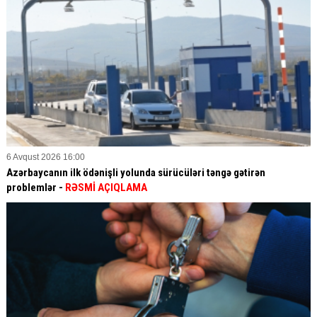
6 Avqust 2026 16:00
Azərbaycanın ilk ödənişli yolunda sürücüləri təngə gətirən
problemlər -
RƏSMİ AÇIQLAMA