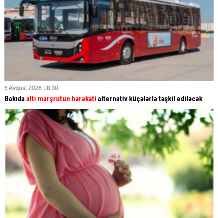
6 Avqust 2026 18:30
Bakıda
altı marşrutun hərəkəti
alternativ küçələrlə təşkil ediləcək