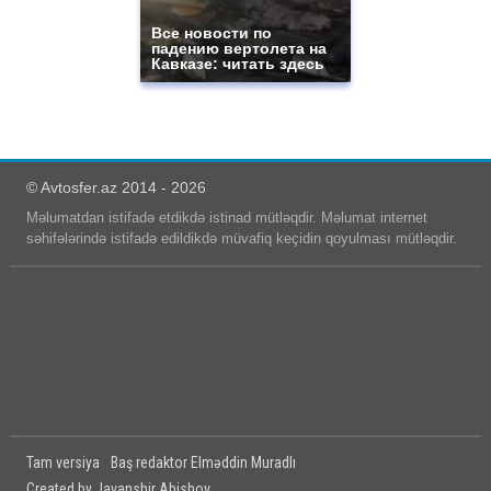
Все новости по
падению вертолета на
Кавказе: читать здесь
© Avtosfer.az 2014 - 2026
Məlumatdan istifadə etdikdə istinad mütləqdir. Məlumat internet
səhifələrində istifadə edildikdə müvafiq keçidin qoyulması mütləqdir.
Tam versiya
Baş redaktor Elməddin Muradlı
Created by Javanshir Abishov