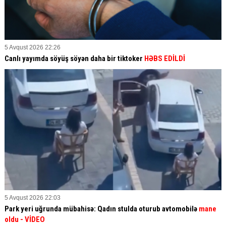
5 Avqust 2026 22:26
Canlı yayımda söyüş söyən daha bir tiktoker
HƏBS EDİLDİ
5 Avqust 2026 22:03
Park yeri uğrunda mübahisə: Qadın stulda oturub avtomobilə
mane
oldu
- VİDEO