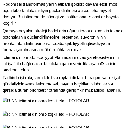
Rəqəmsal transformasiyanın etibarlı şəkildə davam etdirilməsi
üçün kibertəhlükəsizliyin gücləndirilməsi xüsusi əhəmiyyət
daşıyır. Bu istiqamətdə hüquqi və institusional islahatlar həyata
keçirilir.
Qarşıya qoyulan strateji hədəflərin uğurlu icrası ölkəmizin texnoloji
potensialının gücləndirilməsinə, rəqəmsal suverenliyinin
möhkəmləndirilməsinə və rəqabətqabiliyyətli iqtisadiyyatın
formalaşdırılmasına mühüm töhfə verəcək.
İctimai dinləmədə Fəaliyyət Planında innovasiya ekosisteminin
inkişafı ilə bağlı nəzərdə tutulan qanunvericilik təşəbbüslərinin
təqdimatı olub.
Tədbirdə iştirakçıların təklif və rəyləri dinlənilib, rəqəmsal inkişaf
gündəliyinin əsas istiqamətləri, həyata keçirilən islahatlar və
qarşıda duran prioritetlər ətrafında geniş fikir mübadiləsi aparılıb.