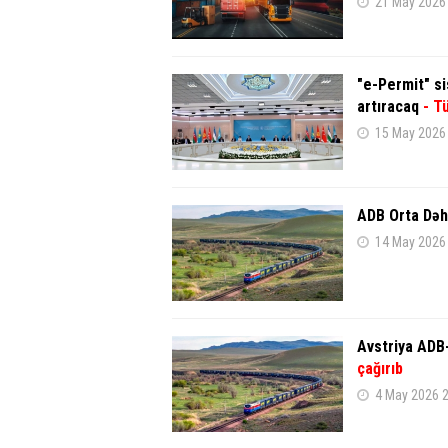
21 May 2026
"e-Permit" si
artıracaq
- T
15 May 2026
ADB Orta Dəhl
14 May 2026
Avstriya ADB-
çağırıb
4 May 2026 