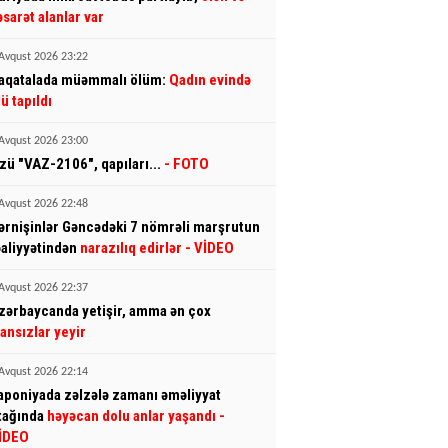
əsarət alanlar var
Avqust 2026 23:22
aqatalada müəmmalı ölüm:
Qadın evində
lü tapıldı
Avqust 2026 23:00
zü "VAZ-2106", qapıları...
- FOTO
Avqust 2026 22:48
ərnişinlər Gəncədəki 7 nömrəli marşrutun
əaliyyətindən
narazılıq edirlər
- VİDEO
Avqust 2026 22:37
zərbaycanda yetişir, amma ən çox
ransızlar yeyir
Avqust 2026 22:14
aponiyada zəlzələ zamanı əməliyyat
tağında
həyəcan dolu anlar yaşandı
-
İDEO