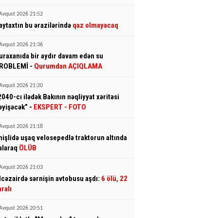
Avqust 2026 21:52
aytaxtın bu ərazilərində
qaz olmayacaq
Avqust 2026 21:36
uraxanıda bir aydır davam edən su
ROBLEMİ -
Qurumdan AÇIQLAMA
Avqust 2026 21:20
2040-cı ilədək Bakının nəqliyyat xəritəsi
əyişəcək” -
EKSPERT
- FOTO
Avqust 2026 21:18
mişlidə uşaq velosepedlə traktorun altında
alaraq
ÖLÜB
Avqust 2026 21:03
lcəzairdə sərnişin avtobusu aşdı:
6 ölü, 22
aralı
Avqust 2026 20:51