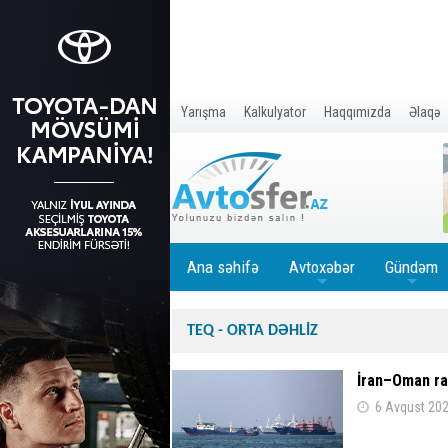
Yarışma
Kalkulyator
Haqqımızda
Əlaqə
Ana səhifə
Avtoxəbər
Gündəm
+
+
TEQ - ORTA DƏHLİZ
İran–Oman ra
6 Avqust 202