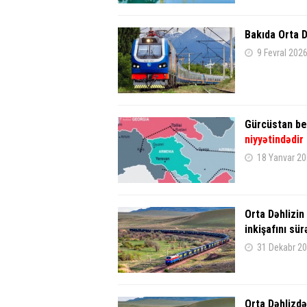
Bakıda Orta D
9 Fevral 202
Gürcüstan bey
niyyətindədir
18 Yanvar 20
Orta Dəhlizin
inkişafını sü
31 Dekabr 20
Orta Dəhlizdə