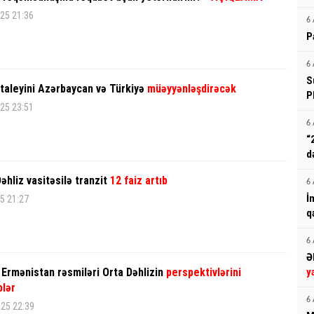
25 21:36
6 
P
6 
S
 taleyini Azərbaycan və Türkiyə
müəyyənləşdirəcək
P
25 23:51
6 
“
d
əhliz vasitəsilə tranzit
12 faiz artıb
6 
İ
5 21:27
q
6 
Ə
Ermənistan rəsmiləri Orta Dəhlizin
perspektivlərini
y
blər
6 
025 22:39