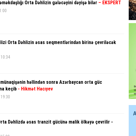
əməkdaşlığı Orta Dəhlizin gələcəyini dəyişə bilər
– EKSPERT
1:00
izi Orta Dəhlizin əsas seqmentlərindən birinə çevriləcək
 10:34
 münaqişənin həllindən sonra Azərbaycan orta güc
na keçib
- Hikmət Hacıyev
 19:30
ta Dəhlizdə əsas tranzit gücünə malik ölkəyə çevrilir -