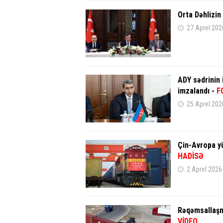
Orta Dəhlizin 
27 Aprel 202
ADY sədrinin 
imzalandı -
F
25 Aprel 202
Çin-Avropa yü
HADİSƏ
2 Aprel 2026
Rəqəmsallaşma
VİDEO