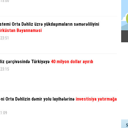
 15:00
stemi Orta Dəhliz üzrə yükdaşımaların səmərəliliyini
ürküstan Bəyannaməsi
 23:51
iz çərçivəsində Türkiyəyə
40 milyon dollar ayırıb
 23:15
ni Orta Dəhlizin dəmir yolu layihələrinə
investisiya yatırmağa
21:09