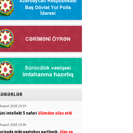
XƏBƏRLƏR
Avqust 2026 23:59
üni intellekt 5 nəfəri
ölümdən xilas etdi
Avqust 2026 23:46
uriyada mikroavtobus partlayıb,
ölən və