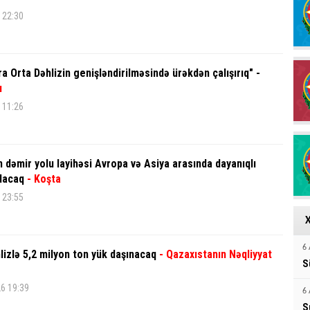
 22:30
a Orta Dəhlizin genişləndirilməsində ürəkdən çalışırıq" -
ı
 11:26
 dəmir yolu layihəsi Avropa və Asiya arasında dayanıqlı
dacaq
- Koşta
 23:55
6 
hlizlə 5,2 milyon ton yük daşınacaq
- Qazaxıstanın Nəqliyyat
S
26 19:39
6 
S