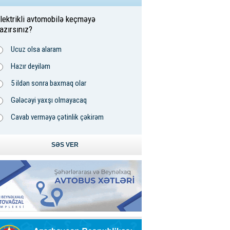
lektrikli avtomobilə keçməyə
azırsınız?
Ucuz olsa alaram
Hazır deyiləm
5 ildən sonra baxmaq olar
Gələcəyi yaxşı olmayacaq
Cavab verməyə çətinlik çəkirəm