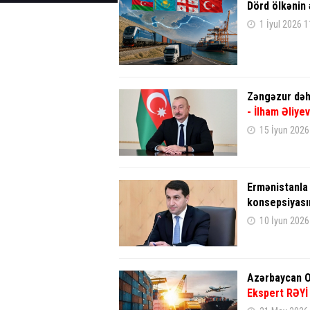
Dörd ölkənin 
1 İyul 2026 1
Zəngəzur dəhl
- İlham Əliyev
15 İyun 2026
Ermənistanla
konsepsiyası
10 İyun 2026
Azərbaycan Or
Ekspert RƏYİ