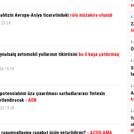
x
əhlizin Avropa-Asiya ticarətindəki
rolu müzakirə olunub
6 
6 20:24
Z
ö
6 
Ö
nəlxalq avtomobil yollarının tikintisini
bu il başa çatdırmaq
6 
S
26 15:59
f
6 
A
 potensialının üzə çıxarılması sərhədlərarası fintexin
f
rətləndirəcək
- ADB
25 19:28
6 
Y
o
V
 rəqəmsallaşma rəqabət üçün yetərlidirmi?
- AÇIQLAMA