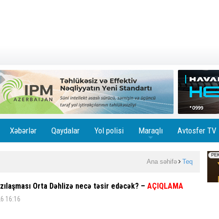
Xəbərlər
Qaydalar
Yol polisi
Maraqlı
Avtosfer TV
+
Ana səhifə
Teq
zılaşması Orta Dəhlizə necə təsir edəcək? –
AÇIQLAMA
6 16:16