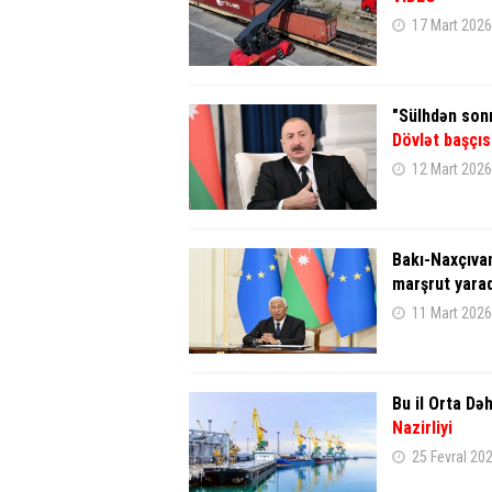
17 Mart 2026
"Sülhdən sonr
Dövlət başçıs
12 Mart 2026
Bakı-Naxçıvan
marşrut yara
11 Mart 2026
Bu il Orta Də
Nazirliyi
25 Fevral 20