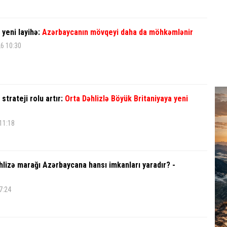
 yeni layihə:
Azərbaycanın mövqeyi daha da möhkəmlənir
6 10:30
strateji rolu artır:
Orta Dəhlizlə Böyük Britaniyaya yeni
 11:18
hlizə marağı Azərbaycana hansı imkanları yaradır? -
7:24