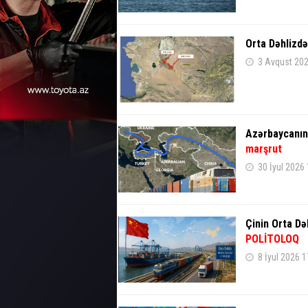
Orta Dəhlizdə
3 Avqust 202
Azərbaycanın 
marşrut
30 İyul 2026
Çinin Orta Də
POLİTOLOQ
8 İyul 2026 1